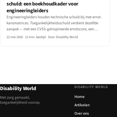
schuld: een boekhoudkader voor
engineeringleiders
Engineeringleiders houden technische schuld bij met ernst-
kansmatrices. Toegankelijkheidsschuld verdient dezelfde
aanpak — met een CVSS-geïnspireerde ernstscore, een
herstelkostenschatter, een portfolioweergave en een
22 mei 2026
·
13 min. leestijd
·
Door Disability World
kwartaals burn-down dashboard, inclusief drie sectorcases.
DISABILITY WORLD
Disability World
Home
Met zorg gemaakt,
toegankelijkheid voorop.
Artikelen
Over ons