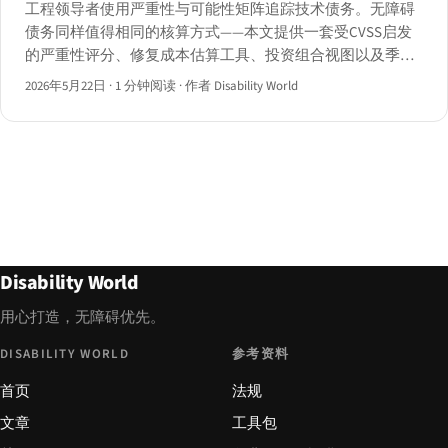
工程领导者使用严重性与可能性矩阵追踪技术债务。无障碍
债务同样值得相同的核算方式——本文提供一套受CVSS启发
的严重性评分、修复成本估算工具、投资组合视图以及季度
燃尽仪表板，并附三个行业案例。
2026年5月22日
·
1 分钟阅读
·
作者 Disability World
Disability World
用心打造，无障碍优先。
DISABILITY WORLD
参考资料
首页
法规
文章
工具包