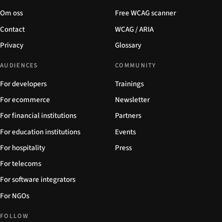
Om oss
Free WCAG scanner
Contact
WCAG / ARIA
Privacy
Glossary
AUDIENCES
COMMUNITY
For developers
Trainings
For ecommerce
Newsletter
For financial institutions
Partners
For education institutions
Events
For hospitality
Press
For telecoms
For software integrators
For NGOs
FOLLOW