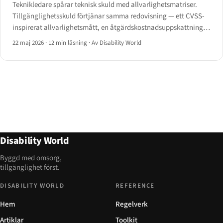
Teknikledare spårar teknisk skuld med allvarlighetsmatriser.
Tillgänglighetsskuld förtjänar samma redovisning — ett CVSS-
inspirerat allvarlighetsmått, en åtgärdskostnadsuppskattning,
en portföljvy och ett kvartalsmässigt avbränningsschema.
22 maj 2026
·
12 min läsning
·
Av Disability World
Disability World
Byggd med omsorg,
tillgänglighet först.
DISABILITY WORLD
REFERENCE
Hem
Regelverk
Artiklar
Toolkit