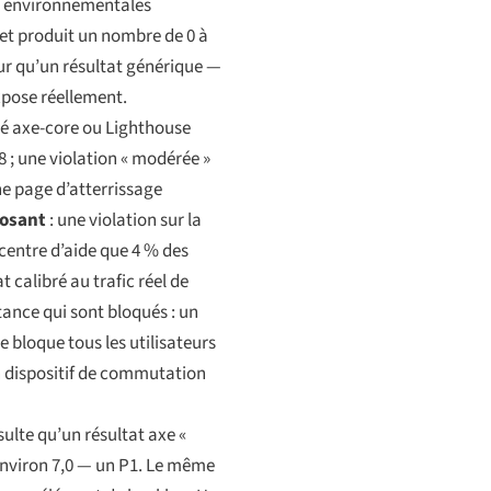
 et environnementales
 et produit un nombre de 0 à
our qu’un résultat générique —
xpose réellement.
ité axe-core ou Lighthouse
8 ; une violation « modérée »
ne page d’atterrissage
posant
: une violation sur la
 centre d’aide que 4 % des
t calibré au trafic réel de
tance qui sont bloqués : un
bloque tous les utilisateurs
un dispositif de commutation
ésulte qu’un résultat axe «
t environ 7,0 — un P1. Le même