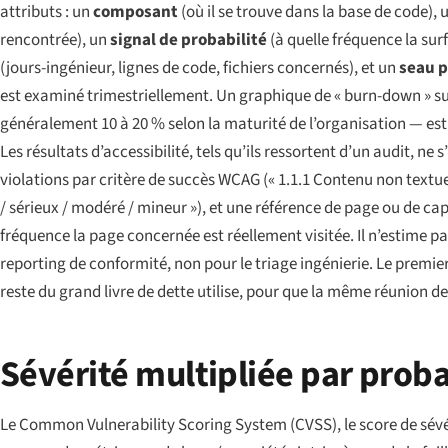
attributs : un
composant
(où il se trouve dans la base de code), 
rencontrée), un
signal de probabilité
(à quelle fréquence la su
(jours-ingénieur, lignes de code, fichiers concernés), et un
seau p
est examiné trimestriellement. Un graphique de « burn-down » suit
généralement 10 à 20 % selon la maturité de l’organisation — e
Les résultats d’accessibilité, tels qu’ils ressortent d’un audit, n
violations par critère de succès WCAG (« 1.1.1 Contenu non textuel
/ sérieux / modéré / mineur »), et une référence de page ou de capt
fréquence la page concernée est réellement visitée. Il n’estime p
reporting de conformité, non pour le triage ingénierie. Le premie
reste du grand livre de dette utilise, pour que la même réunion de
Sévérité multipliée par proba
Le Common Vulnerability Scoring System (CVSS), le score de sévérit