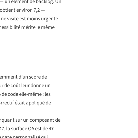
4 — un élément de backlog. Un
) obtient environ 7,2 —
 ne visite est moins urgente
ccessibilité mérite le même
féremment d’un score de
ur de coût leur donne un
 de code elle-même : les
rrectif était appliqué de
 manquant sur un composant de
47, la surface QA est de 47
e date personnalisé qui