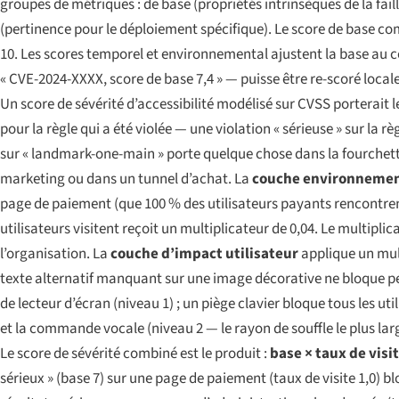
groupes de métriques : de base (propriétés intrinsèques de la faill
(pertinence pour le déploiement spécifique). Le score de base co
10. Les scores temporel et environnemental ajustent la base au c
« CVE-2024-XXXX, score de base 7,4 » — puisse être re-scoré loca
Un score de sévérité d’accessibilité modélisé sur CVSS porterait
pour la règle qui a été violée — une violation « sérieuse » sur la 
sur « landmark-one-main » porte quelque chose dans la fourchette
marketing ou dans un tunnel d’achat. La
couche environnemen
page de paiement (que 100 % des utilisateurs payants rencontrent)
utilisateurs visitent reçoit un multiplicateur de 0,04. Le multipli
l’organisation. La
couche d’impact utilisateur
applique un mult
texte alternatif manquant sur une image décorative ne bloque pe
de lecteur d’écran (niveau 1) ; un piège clavier bloque tous les u
et la commande vocale (niveau 2 — le rayon de souffle le plus lar
Le score de sévérité combiné est le produit :
base × taux de visi
sérieux » (base 7) sur une page de paiement (taux de visite 1,0) b