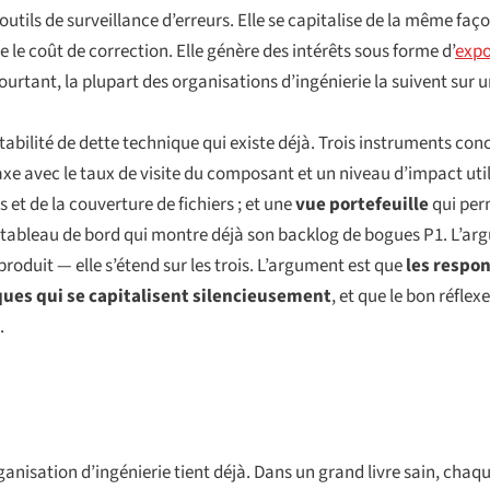
ls de surveillance d’erreurs. Elle se capitalise de la même faço
 le coût de correction. Elle génère des intérêts sous forme d’
expo
ourtant, la plupart des organisations d’ingénierie la suivent sur u
abilité de dette technique qui existe déjà. Trois instruments concr
axe avec le taux de visite du composant et un niveau d’impact util
 et de la couverture de fichiers ; et une
vue portefeuille
qui perm
 tableau de bord qui montre déjà son backlog de bogues P1. L’ar
 produit — elle s’étend sur les trois. L’argument est que
les respo
ques qui se capitalisent silencieusement
, et que le bon réflexe
.
anisation d’ingénierie tient déjà. Dans un grand livre sain, chaq