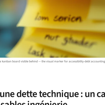
, a kanban board visible behind — the visual marker for accessibility-debt accounting
t une dette technique : un c
sables ingénierie