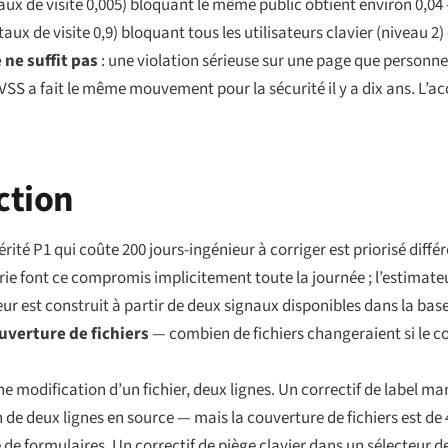
aux de visite 0,005) bloquant le même public obtient environ 0,0
taux de visite 0,9) bloquant tous les utilisateurs clavier (niveau 2
 ne suffit pas
: une violation sérieuse sur une page que personne
CVSS a fait le même mouvement pour la sécurité il y a dix ans. L’a
ction
vérité P1 qui coûte 200 jours-ingénieur à corriger est priorisé dif
erie font ce compromis implicitement toute la journée ; l’estimate
r est construit à partir de deux signaux disponibles dans la base
uverture de fichiers
— combien de fichiers changeraient si le co
ne modification d’un fichier, deux lignes. Un correctif de label
n de deux lignes en source — mais la couverture de fichiers est de 
 de formulaires. Un correctif de piège clavier dans un sélecteur d