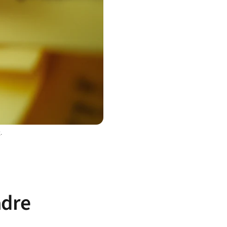
.
adre