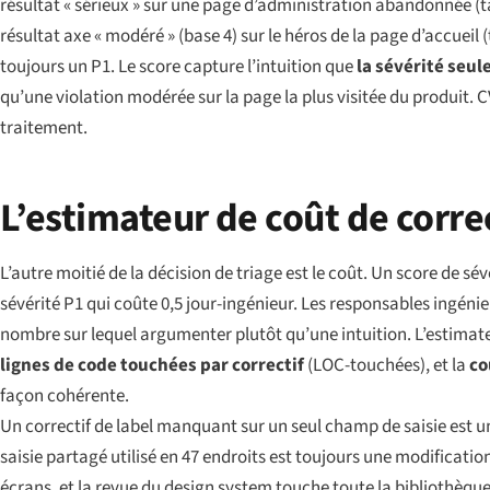
résultat « sérieux » sur une page d’administration abandonnée (t
résultat axe « modéré » (base 4) sur le héros de la page d’accueil (
toujours un P1. Le score capture l’intuition que
la sévérité seule
qu’une violation modérée sur la page la plus visitée du produit. 
traitement.
L’estimateur de coût de corre
L’autre moitié de la décision de triage est le coût. Un score de sé
sévérité P1 qui coûte 0,5 jour-ingénieur. Les responsables ingéni
nombre sur lequel argumenter plutôt qu’une intuition. L’estimateu
lignes de code touchées par correctif
(LOC-touchées), et la
co
façon cohérente.
Un correctif de label manquant sur un seul champ de saisie est u
saisie partagé utilisé en 47 endroits est toujours une modificatio
écrans, et la revue du design system touche toute la bibliothèque