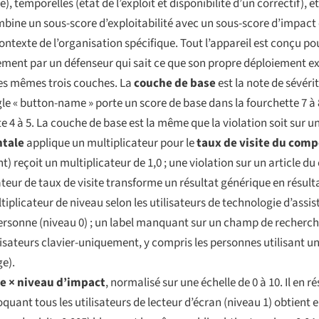
e), temporelles (état de l’exploit et disponibilité d’un correctif),
mbine un sous-score d’exploitabilité avec un sous-score d’impact
ontexte de l’organisation spécifique. Tout l’appareil est conçu p
lement par un défenseur qui sait ce que son propre déploiement e
 les mêmes trois couches. La
couche de base
est la note de sévér
règle « button-name » porte un score de base dans la fourchette 7 à 
 4 à 5. La couche de base est la même que la violation soit sur u
tale
applique un multiplicateur pour le
taux de visite du com
 reçoit un multiplicateur de 1,0 ; une violation sur un article du
cateur de taux de visite transforme un résultat générique en résulta
iplicateur de niveau selon les utilisateurs de technologie d’assis
rsonne (niveau 0) ; un label manquant sur un champ de recherche 
tilisateurs clavier-uniquement, y compris les personnes utilisant 
ge).
te × niveau d’impact
, normalisé sur une échelle de 0 à 10. Il en r
loquant tous les utilisateurs de lecteur d’écran (niveau 1) obtien