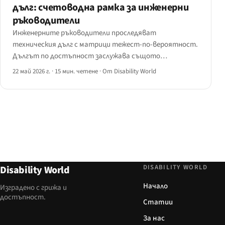
дълг: счетоводна рамка за инженерни
ръководители
Инженерните ръководители проследяват
техническия дълг с матрици тежест-по-вероятност.
Дългът по достъпност заслужава същото
счетоводство — ето вдъхновен от CVSS резултат за
22 май 2026 г.
·
15 мин. четене
·
От Disability World
тежест, оценител на разходите за отстраняване,
портфейлен изглед и тримесечно табло за изчерпване,
плюс три браншови среза.
DISABILITY WORLD
Disability World
Начало
Изградено с грижа и
достъпност.
Статии
За нас