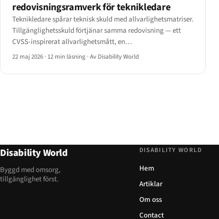
redovisningsramverk för teknikledare
Teknikledare spårar teknisk skuld med allvarlighetsmatriser.
Tillgänglighetsskuld förtjänar samma redovisning — ett
CVSS-inspirerat allvarlighetsmått, en
åtgärdskostnadsuppskattning, en portföljvy och ett
22 maj 2026
·
12 min läsning
·
Av Disability World
kvartalsmässigt avbränningsschema.
DISABILITY WORLD
Disability World
Hem
Byggd med omsorg,
tillgänglighet först.
Artiklar
Om oss
Contact