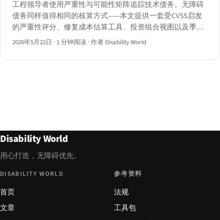
工程领导者使用严重性与可能性矩阵追踪技术债务。无障碍
债务同样值得相同的核算方式——本文提供一套受CVSS启发
的严重性评分、修复成本估算工具、投资组合视图以及季度
燃尽仪表板，并附三个行业案例。
2026年5月22日
·
1 分钟阅读
·
作者 Disability World
Disability World
用心打造，无障碍优先。
DISABILITY WORLD
参考资料
首页
法规
文章
工具包