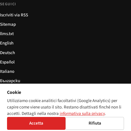
SEGUICI
Iscriviti via RSS
Sitemap
llms.txt
English
Deutsch
Español
Italiano
Български
简体中文
Cookie
Utilizziamo cookie analitici facoltativi (Google Analytics) per
capire come viene usato il sito. Restano disattivati finché non li
accetti. Dettagli nella nostra
informativa sulla privacy
.
© 2026 Disability World. Tutti i diritti riservati.
Impostazioni cookie
Accetta
Rifiuta
English
Deutsch
Español
Italiano
Български
简体中文
Polski
Français
Lingua: