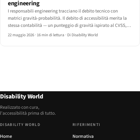
engineering
I responsabili engineering tracciano il debito tecnico con
matrici gravità-probabilità. Il debito di accessibilità merita la
stessa contabilità — un punteggio di gravità ispirato al CVSS,
uno stimatore dei costi di correzione, una vista di portafoglio e
22 maggio 2026
·
16 min di lettura
·
Di Disability World
un dashboard trimestrale di burn-down.
Disability World
Realizzato con cura,
l'accessibilità prima di tutto.
DISABILITY WORLD
RIFERIMENTI
Home
Normativa