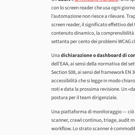
con lo screen reader che usa ogni giorno
l’automazione non riesce a rilevare. Trapp
screen reader, il significato effettivo d
contenuto dinamico, la comprensibilità de
settanta per cento dei problemi WCAG c
Una
dichiarazione o dashboard di co
dell’EAA, ai sensi della normativa del s
Section 508, ai sensi del framework EN 
accessibilità che si legge in modo chiaro
noti e data la prossima revisione. Un «d
postura per il team dirigenziale.
Una
piattaforma
di monitoraggio — ciò 
scanner, crawl continuo, triage, audit 
workflow. Lo strato scanner è commodity. 