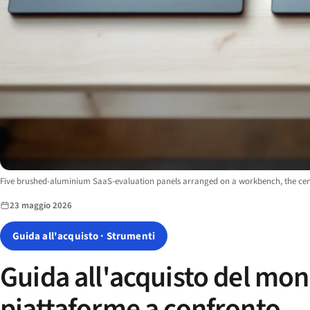
Image description:
Five brushed-aluminium SaaS-evaluation panels arranged on a workbench, the centra
23 maggio 2026
Guida all'acquisto · Strumenti
Guida all'acquisto del mon
piattaforme a confronto