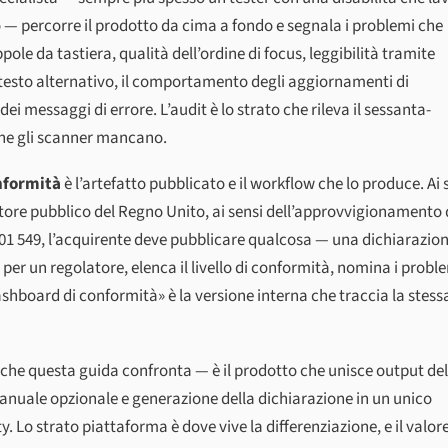
 — percorre il prodotto da cima a fondo e segnala i problemi che
ole da tastiera, qualità dell’ordine di focus, leggibilità tramite
el testo alternativo, il comportamento degli aggiornamenti di
i messaggi di errore. L’audit è lo strato che rileva il sessanta-
he gli scanner mancano.
nformità
è l’artefatto pubblicato e il workflow che lo produce. Ai 
ettore pubblico del Regno Unito, ai sensi dell’approvvigionamento 
301 549, l’acquirente deve pubblicare qualcosa — una dichiarazion
 per un regolatore, elenca il livello di conformità, nomina i probl
ashboard di conformità» è la versione interna che traccia la stess
che questa guida confronta — è il prodotto che unisce output del
manuale opzionale e generazione della dichiarazione in un unico
Lo strato piattaforma è dove vive la differenziazione, e il valore