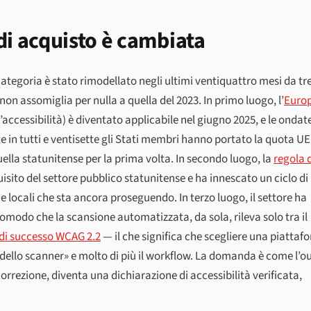
di acquisto è cambiata
categoria è stato rimodellato negli ultimi ventiquattro mesi da tr
 non assomiglia per nulla a quella del 2023. In primo luogo, l’
Euro
’accessibilità) è diventato applicabile nel giugno 2025, e le ondate
in tutti e ventisette gli Stati membri hanno portato la quota UE
lla statunitense per la prima volta. In secondo luogo, la
regola 
uisito del settore pubblico statunitense e ha innescato un ciclo di
 locali che sta ancora proseguendo. In terzo luogo, il settore ha
comodo che la scansione automatizzata, da sola, rileva solo tra il
i di successo WCAG 2.2
— il che significa che scegliere una piattaf
dello scanner» e molto di più il workflow. La domanda è come l’o
orrezione, diventa una dichiarazione di accessibilità verificata,