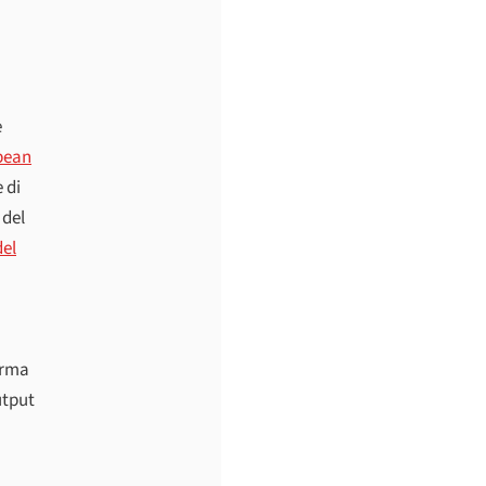
e
pean
 di
 del
del
orma
utput