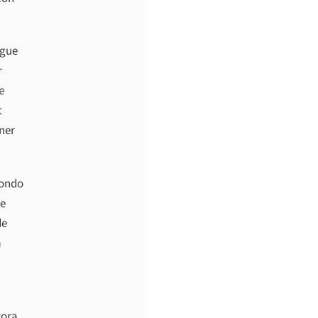
egue
r
e
t
nner
condo
re
de
a
vora