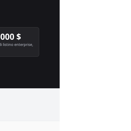
.000 $
i listino enterprise,