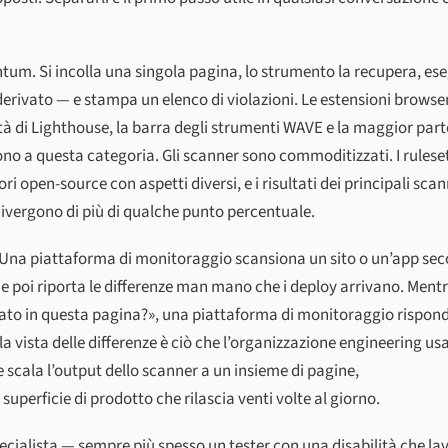
tum. Si incolla una singola pagina, lo strumento la recupera, es
 derivato — e stampa un elenco di violazioni. Le estensioni browse
ità di Lighthouse, la barra degli strumenti WAVE e la maggior part
no a questa categoria. Gli scanner sono commoditizzati. I rulese
ori open-source con aspetti diversi, e i risultati dei principali sca
vergono di più di qualche punto percentuale.
. Una piattaforma di monitoraggio scansiona un sito o un’app se
 poi riporta le differenze man mano che i deploy arrivano. Ment
iato in questa pagina?», una piattaforma di monitoraggio rispon
 vista delle differenze è ciò che l’organizzazione engineering us
 scala l’output dello scanner a un insieme di pagine,
uperficie di prodotto che rilascia venti volte al giorno.
ecialista — sempre più spesso un tester con una disabilità che la