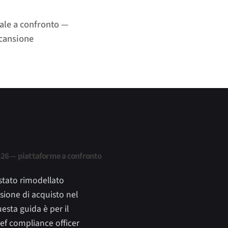
eale a confronto —
scansione
2026 — piattaforme a confronto
 stato rimodellato
isione di acquisto nel
esta guida è per il
hief compliance officer