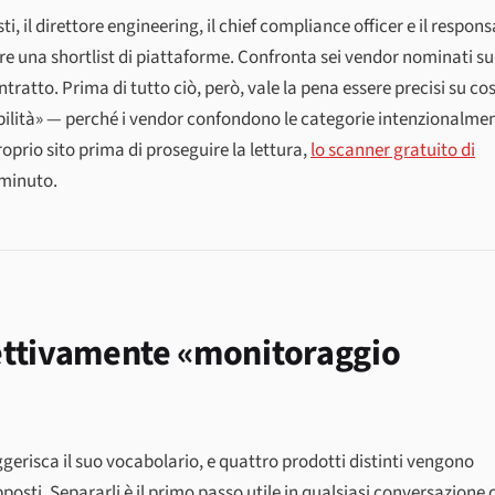
i, il direttore engineering, il chief compliance officer e il respons
ilare una shortlist di piattaforme. Confronta sei vendor nominati su
tratto. Prima di tutto ciò, però, vale la pena essere precisi su cos
ibilità» — perché i vendor confondono le categorie intenzionalme
roprio sito prima di proseguire la lettura,
lo scanner gratuito di
 minuto.
ffettivamente «monitoraggio
gerisca il suo vocabolario, e quattro prodotti distinti vengono
sti. Separarli è il primo passo utile in qualsiasi conversazione 