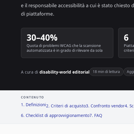
e il responsabile accessibilità a cui è stato chiesto d
di piattaforme.
30–40%
6
Quota di problemi WCAG che la scansione
Piatt
automatizzata è in grado di rilevare da sola
criter
A cura di
disability-world editorial
18 min di lettura
Agg
CONTENUTO
1. Definizioni
2. Criteri di acquisto
3. Confronto vendor
4. S
6. Checklist di approvvigionamento
7. FAQ