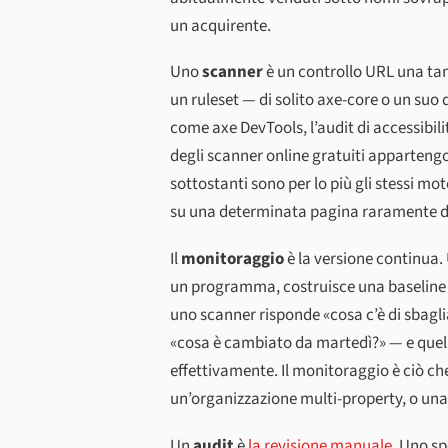
un acquirente.
Uno
scanner
è un controllo URL una tan
un ruleset — di solito axe-core o un suo
come axe DevTools, l’audit di accessibil
degli scanner online gratuiti appartengo
sottostanti sono per lo più gli stessi mot
su una determinata pagina raramente di
Il
monitoraggio
è la versione continua
un programma, costruisce una baseline e
uno scanner risponde «cosa c’è di sbagl
«cosa è cambiato da martedì?» — e quella
effettivamente. Il monitoraggio è ciò che
un’organizzazione multi-property, o una s
Un
audit
è
la revisione manuale
. Uno sp