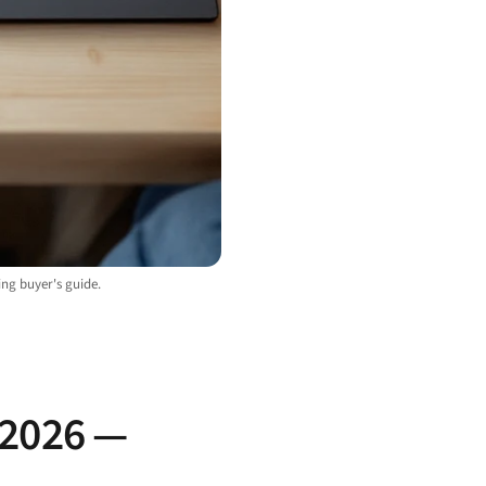
ng buyer's guide.
à 2026 —