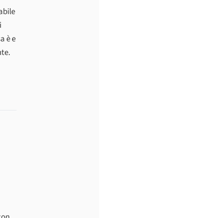
abile
i
a è e
nte.
con