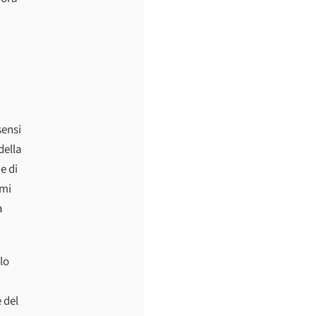
sensi
della
e di
emi
a
lo
 del