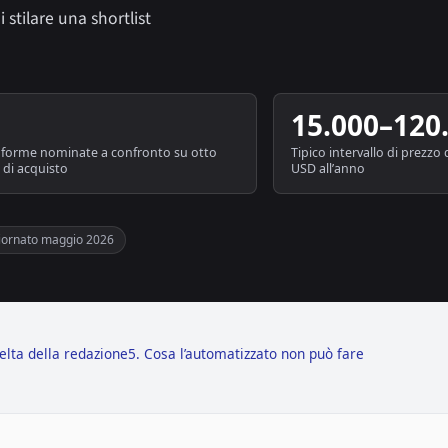
i stilare una shortlist
15.000–120
aforme nominate a confronto su otto
Tipico intervallo di prezzo d
i di acquisto
USD all’anno
iornato maggio 2026
celta della redazione
5. Cosa l’automatizzato non può fare