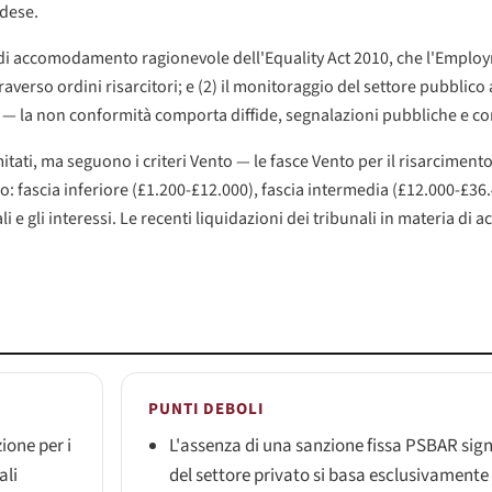
ndese.
go di accomodamento ragionevole dell'Equality Act 2010, che l'Emplo
averso ordini risarcitori; e (2) il monitoraggio del settore pubblico 
e — la non conformità comporta diffide, segnalazioni pubbliche e c
limitati, ma seguono i criteri Vento — le fasce Vento per il risarciment
: fascia inferiore (£1.200-£12.000), fascia intermedia (£12.000-£36.
 e gli interessi. Le recenti liquidazioni dei tribunali in materia di ac
PUNTI DEBOLI
zione per i
L'assenza di una sanzione fissa PSBAR signi
ali
del settore privato si basa esclusivamente s