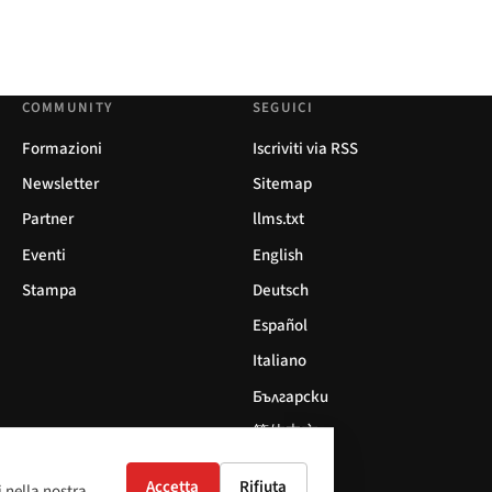
COMMUNITY
SEGUICI
Formazioni
Iscriviti via RSS
Newsletter
Sitemap
Partner
llms.txt
Eventi
English
Stampa
Deutsch
Español
Italiano
Български
简体中文
Accetta
Rifiuta
i nella nostra