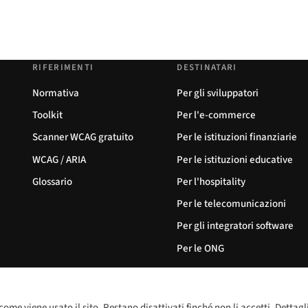
RIFERIMENTI
DESTINATARI
Normativa
Per gli sviluppatori
Toolkit
Per l'e-commerce
Scanner WCAG gratuito
Per le istituzioni finanziarie
WCAG / ARIA
Per le istituzioni educative
Glossario
Per l'hospitality
Per le telecomunicazioni
Per gli integratori software
Per le ONG
come viene usato il sito. Restano disattivati finché non li accetti. Dettagl