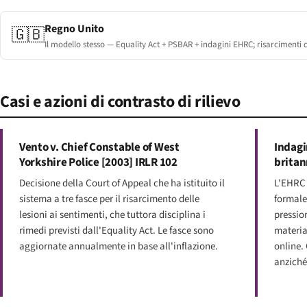
Regno Unito
🇬🇧
Il modello stesso — Equality Act + PSBAR + indagini EHRC; risarcimenti d
Casi e azioni di contrasto di rilievo
Vento v. Chief Constable of West
Indagi
Yorkshire Police [2003] IRLR 102
britan
Decisione della Court of Appeal che ha istituito il
L'EHRC 
sistema a tre fasce per il risarcimento delle
formale 
lesioni ai sentimenti, che tuttora disciplina i
pression
rimedi previsti dall'Equality Act. Le fasce sono
materia 
aggiornate annualmente in base all'inflazione.
online. 
anziché 