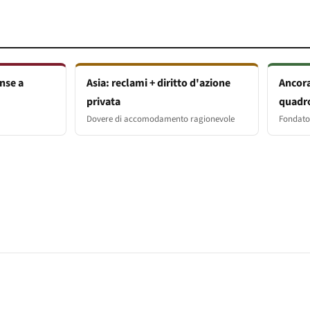
nse a
Asia: reclami + diritto d'azione
Ancora
privata
quadr
Dovere di accomodamento ragionevole
Fondato 