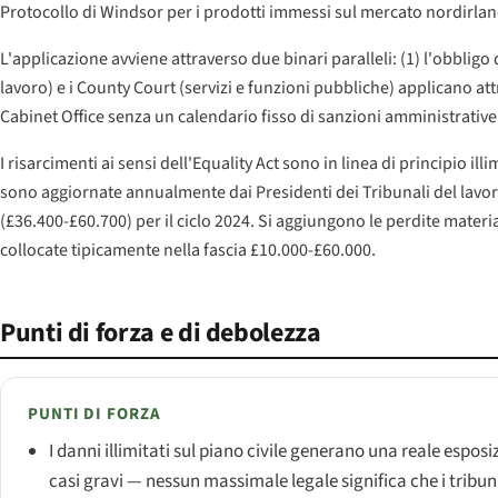
Protocollo di Windsor per i prodotti immessi sul mercato nordirla
L'applicazione avviene attraverso due binari paralleli: (1) l'obbli
lavoro) e i County Court (servizi e funzioni pubbliche) applicano attr
Cabinet Office senza un calendario fisso di sanzioni amministrativ
I risarcimenti ai sensi dell'Equality Act sono in linea di principio il
sono aggiornate annualmente dai Presidenti dei Tribunali del lavoro
(£36.400-£60.700) per il ciclo 2024. Si aggiungono le perdite materiali
collocate tipicamente nella fascia £10.000-£60.000.
Punti di forza e di debolezza
PUNTI DI FORZA
I danni illimitati sul piano civile generano una reale esposi
casi gravi — nessun massimale legale significa che i tribun