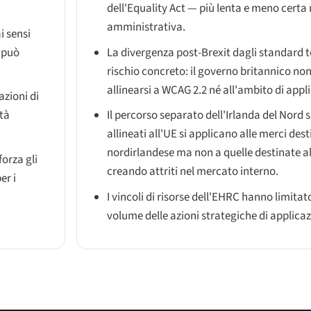
dell'Equality Act — più lenta e meno certa 
amministrativa.
ai sensi
e può
La divergenza post-Brexit dagli standard t
rischio concreto: il governo britannico no
allinearsi a WCAG 2.2 né all'ambito di appl
azioni di
ità
Il percorso separato dell'Irlanda del Nord s
allineati all'UE si applicano alle merci des
nordirlandese ma non a quelle destinate a
forza gli
creando attriti nel mercato interno.
er i
I vincoli di risorse dell'EHRC hanno limitato
volume delle azioni strategiche di applica