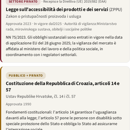
· Recepisce la Direttiva (UE) 2019/882 (EAA)
SETTORE PRIVATO
Legge sull'accessibilità dei prodotti e dei servizi
(ZPPU)
Zakon o pristupačnosti proizvoda i usluga
Approvata 2023 · In vigore dal2025 · Autorità di vigilanza:Ministarstvo
rada, mirovinskoga sustava, obitelji i socijalne politike
NN 75/2023. Gli obblighi sostanziali sono entrati in vigore nella data
di applicazione EU del 28 giugno 2025; la vigilanza del mercato è
affidata al ministero del lavoro e della politica sociale, in
coordinamento con i regolatori settoriali.
PUBBLICO + PRIVATO
Costituzione della Repubblica di Croazia, articoli 14 e
57
Ustav Republike Hrvatske, čl. 14 i čl. 57
Approvata 1990
Fondamenti costituzionali: l'articolo 14 garantisce l'uguaglianza
davanti alla legge; l'articolo 57 pone le persone con disabilità sotto
speciale protezione dello Stato e obbliga lo Stato ad assicurarne
l'integrazione sociale.