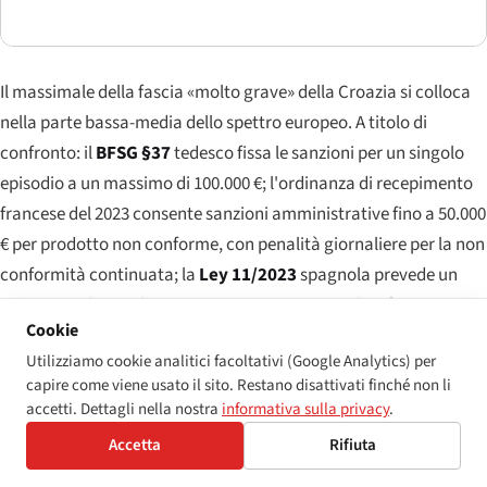
Il massimale della fascia «molto grave» della Croazia si colloca
nella parte bassa-media dello spettro europeo. A titolo di
confronto: il
BFSG §37
tedesco fissa le sanzioni per un singolo
episodio a un massimo di 100.000 €; l'ordinanza di recepimento
francese del 2023 consente sanzioni amministrative fino a 50.000
€ per prodotto non conforme, con penalità giornaliere per la non
conformità continuata; la
Ley 11/2023
spagnola prevede un
regime graduato che raggiunge 1.000.000 € per le infrazioni
Cookie
«molto gravi»; il recepimento italiano (D.Lgs. 82/2022) fissa il
Utilizziamo cookie analitici facoltativi (Google Analytics) per
massimale a 40.000 €; e i Paesi Bassi hanno indicato
capire come viene usato il sito. Restano disattivati finché non li
un'esposizione fino al 5% del fatturato annuo per le violazioni
accetti. Dettagli nella nostra
informativa sulla privacy
.
sistematiche. Le cifre croate si collocano nella fascia bassa-
Accetta
Rifiuta
media — riflesso sia del livello dei prezzi relativamente più basso