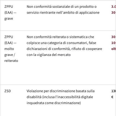
ZPPU
Non conformità sostanziale di un prodotto o
3.
(EAA) —
servizio rientrante nell'ambito di applicazione
30
grave
ZPPU
Non conformità reiterata o sistematica che
30
(EAA) —
colpisce una categoria di consumatori, false
10
molto
dichiarazioni di conformità, rifiuto di cooperare
ol
grave /
con la vigilanza del mercato
reiterato
ZSD
Violazione per discriminazione basata sulla
130
disabilità (inclusa l'inaccessibilità digitale
€
inquadrata come discriminazione)