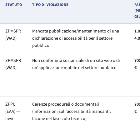
STATUTO
TIPO DI VIOLAZIONE
FA
(P
GI
ZPMSPR
Mancata pubblicazione/mantenimento di una
1.0
(WAD)
dichiarazione di accessibilità per il settore
4.0
pubblico
ZPMSPR
Non conformità sostanziale di un sito web o di
700
(WAD)
un'applicazione mobile del settore pubblico
€
ZPPU
Carenze procedurali o documentali
700
(EAA) —
(informazioni sull'accessibilità mancanti,
€
lieve
lacune nel fascicolo tecnico)