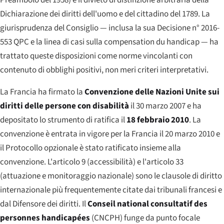
Preambolo del 1958) e il divieto di distinzione arbitraria della
Dichiarazione dei diritti dell'uomo e del cittadino del 1789. La
giurisprudenza del Consiglio — inclusa la sua Decisione n° 2016-
553 QPC e la linea di casi sulla
compensation du handicap
— ha
trattato queste disposizioni come norme vincolanti con
contenuto di obblighi positivi, non meri criteri interpretativi.
La Francia ha firmato la
Convenzione delle Nazioni Unite sui
diritti delle persone con disabilità
il 30 marzo 2007 e ha
depositato lo strumento di ratifica il
18 febbraio 2010
. La
convenzione è entrata in vigore per la Francia il 20 marzo 2010 e
il Protocollo opzionale è stato ratificato insieme alla
convenzione. L'articolo 9 (accessibilità) e l'articolo 33
(attuazione e monitoraggio nazionale) sono le clausole di diritto
internazionale più frequentemente citate dai tribunali francesi e
dal Difensore dei diritti. Il
Conseil national consultatif des
personnes handicapées
(CNCPH) funge da punto focale