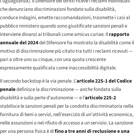
l'uguaglianza). Il Difensore dei diritti riceve i reclami individuali
che denunciano discriminazioni fondate sulla disabilità,
conduce indagini, emette raccomandazioni, trasmette i casi al
pubblico ministero quando sono giustificate sanzioni penali e
interviene dinanzi ai tribunali come
amicus curiae
. Il
rapporto
annuale del 2024
del Difensore ha mostrato la disabilità come il
motivo di discriminazione più citato tra tutti i reclami ricevuti —
pari a oltre uno su cinque, con una quota crescente
espressamente qualificata come inaccessibilità digitale.
Il secondo backstop è la via penale. L'
articolo 225-1 del Codice
penale
definisce la discriminazione — anche fondata sulla
disabilità e sulla
perte d'autonomie
— e l'
articolo 225-2
stabilisce le sanzioni penali per la condotta discriminatoria nella
fornitura di beni o servizi, nell'esercizio di un'attività economica,
nelle assunzioni o nel rifiuto di accesso a un servizio. La sanzione
per una persona fisica è di
fino a tre anni di reclusione e una