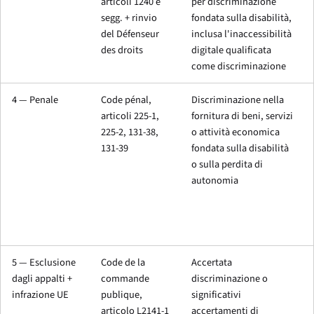
articoli 1240 e
per discriminazione
segg. + rinvio
fondata sulla disabilità,
del Défenseur
inclusa l'inaccessibilità
des droits
digitale qualificata
come discriminazione
4 — Penale
Code pénal,
Discriminazione nella
articoli 225-1,
fornitura di beni, servizi
225-2, 131-38,
o attività economica
131-39
fondata sulla disabilità
o sulla perdita di
autonomia
5 — Esclusione
Code de la
Accertata
dagli appalti +
commande
discriminazione o
infrazione UE
publique,
significativi
articolo L2141-1
accertamenti di