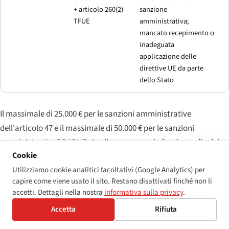
+ articolo 260(2)
sanzione
TFUE
amministrativa;
mancato recepimento o
inadeguata
applicazione delle
direttive UE da parte
dello Stato
Il massimale di 25.000 € per le sanzioni amministrative
dell'articolo 47 e il massimale di 50.000 € per le sanzioni
amministrative DDADUE si collocano verso la fascia media del
Cookie
panorama UE. A titolo di confronto: il
§ 37 del BFSG
tedesco
Utilizziamo cookie analitici facoltativi (Google Analytics) per
limita le ammende per singolo episodio a 100.000 €; la
Ley
capire come viene usato il sito. Restano disattivati finché non li
11/2023
spagnola prevede un regime graduato che arriva a
accetti. Dettagli nella nostra
informativa sulla privacy
.
1.000.000 € per le infrazioni «molto gravi»; il recepimento italiano
Accetta
Rifiuta
(
D.Lgs. 82/2022
) ha un massimale di 40.000 €; il regime bulgaro
per i casi «molto gravi/reiterati» ai sensi della legge sulle persone