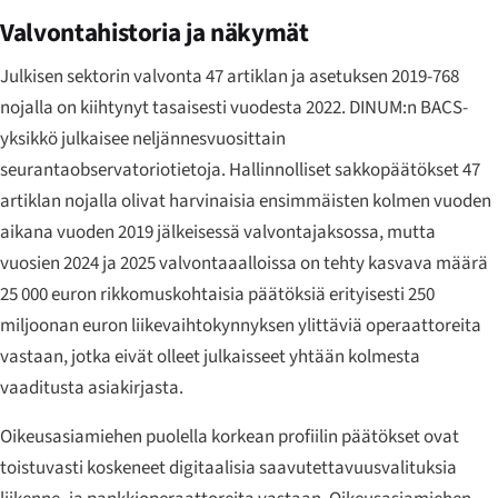
Valvontahistoria ja näkymät
Julkisen sektorin valvonta 47 artiklan ja asetuksen 2019-768
nojalla on kiihtynyt tasaisesti vuodesta 2022. DINUM:n BACS-
yksikkö julkaisee neljännesvuosittain
seurantaobservatoriotietoja. Hallinnolliset sakko­päätökset 47
artiklan nojalla olivat harvinaisia ensimmäisten kolmen vuoden
aikana vuoden 2019 jälkeisessä valvontajaksossa, mutta
vuosien 2024 ja 2025 valvontaaalloissa on tehty kasvava määrä
25 000 euron rikkomuskohtaisia päätöksiä erityisesti 250
miljoonan euron liikevaihtokynnyksen ylittäviä operaattoreita
vastaan, jotka eivät olleet julkaisseet yhtään kolmesta
vaaditusta asiakirjasta.
Oikeusasiamiehen puolella korkean profiilin päätökset ovat
toistuvasti koskeneet digitaalisia saavutettavuusvalituksia