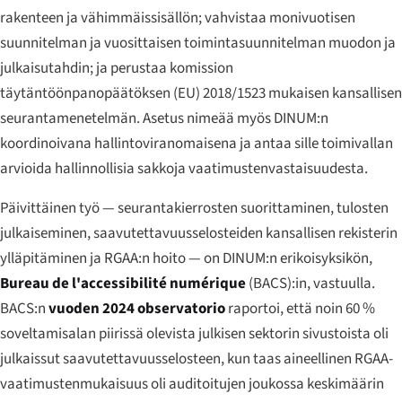
rakenteen ja vähimmäissisällön; vahvistaa monivuotisen
suunnitelman ja vuosittaisen toimintasuunnitelman muodon ja
julkaisutahdin; ja perustaa komission
täytäntöönpanopäätöksen (EU) 2018/1523 mukaisen kansallisen
seurantamenetelmän. Asetus nimeää myös DINUM:n
koordinoivana hallintoviranomaisena ja antaa sille toimivallan
arvioida hallinnollisia sakkoja vaatimustenvastaisuudesta.
Päivittäinen työ — seurantakierrosten suorittaminen, tulosten
julkaiseminen, saavutettavuusselosteiden kansallisen rekisterin
ylläpitäminen ja RGAA:n hoito — on DINUM:n erikoisyksikön,
Bureau de l'accessibilité numérique
(BACS):in, vastuulla.
BACS:n
vuoden 2024 observatorio
raportoi, että noin 60 %
soveltamisalan piirissä olevista julkisen sektorin sivustoista oli
julkaissut saavutettavuusselosteen, kun taas aineellinen RGAA-
vaatimustenmukaisuus oli auditoitujen joukossa keskimäärin