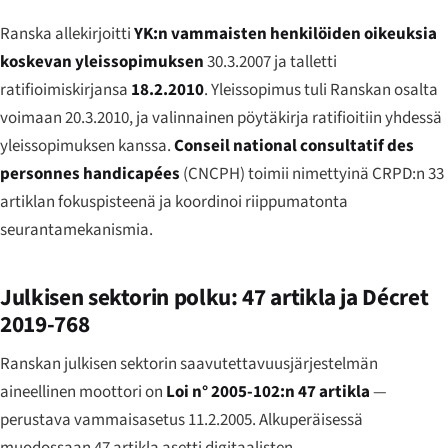
Ranska allekirjoitti
YK:n vammaisten henkilöiden oikeuksia
koskevan yleissopimuksen
30.3.2007 ja talletti
ratifioimiskirjansa
18.2.2010
. Yleissopimus tuli Ranskan osalta
voimaan 20.3.2010, ja valinnainen pöytäkirja ratifioitiin yhdessä
yleissopimuksen kanssa.
Conseil national consultatif des
personnes handicapées
(CNCPH) toimii nimettyinä CRPD:n 33
artiklan fokuspisteenä ja koordinoi riippumatonta
seurantamekanismia.
Julkisen sektorin polku: 47 artikla ja Décret
2019-768
Ranskan julkisen sektorin saavutettavuusjärjestelmän
aineellinen moottori on
Loi n° 2005-102:n 47 artikla
—
perustava vammaisasetus 11.2.2005. Alkuperäisessä
muodossaan 47 artikla asetti digitaalisten