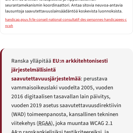
seurantamekanismin koordinaattori. Antaa sitovia neuvoa-antavia
lausuntoja saavutettavuuslainsäädäntöä koskevista luonnoksista.
handicap.gouv.fr/le-conseil-national-consultatif-des-personnes-handicapees-c
ncph
Ranska ylläpitää
EU:n arkkitehtonisesti
järjestelmällisintä
saavutettavuusjärjestelmää
: perustava
vammaisoikeuslaki vuodelta 2005, vuoden
2016 digitaalisen tasavallan lain päivitys,
vuoden 2019 asetus saavutettavuusdirektiivin
(WAD) toimeenpanosta, kansallinen tekninen
viitekehys (
RGAA
), joka muuntaa WCAG 2.1
AA:n ranskankielisiksi testikriteereiksi, ja