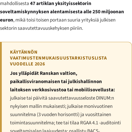
mahdollisesta
47 artiklan yksityissektorin
soveltamiskynnyksen alentamisesta alle 250 miljoonan
euron
, mikä toisi toisen portaan suuria yrityksiä julkisen
sektorin saavutettavuuskehyksen piiriin.
KÄYTÄNNÖN
VAATIMUSTENMUKAISUUSTARKISTUSLISTA
VUODELLE 2026
Jos ylläpidät Ranskan valtion,
paikallisviranomaisen tai julkishallinnon
laitoksen verkkosivustoa tai mobiilisovellusta:
julkaise tai päivitä saavutettavuusseloste DINUM:n
nykyisen mallin mukaisesti; julkaise monivuotinen
suunnitelma (3 vuoden horisontti) ja vuosittainen
toimintasuunnitelma; tee tai tilaa RGAA 4.1 -auditointi
soveltamisalan laajuudesta; osallistu BACS-