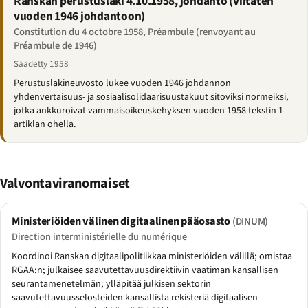
Ranskan perustuslaki 4.10.1958, johdanto (viitaten
vuoden 1946 johdantoon)
Constitution du 4 octobre 1958, Préambule (renvoyant au
Préambule de 1946)
Säädetty 1958
Perustuslakineuvosto lukee vuoden 1946 johdannon
yhdenvertaisuus- ja sosiaalisolidaarisuustakuut sitoviksi normeiksi,
jotka ankkuroivat vammaisoikeuskehyksen vuoden 1958 tekstin 1
artiklan ohella.
Valvontaviranomaiset
Ministeriöiden välinen digitaalinen pääosasto
(DINUM)
Direction interministérielle du numérique
Koordinoi Ranskan digitaalipolitiikkaa ministeriöiden välillä; omistaa
RGAA:n; julkaisee saavutettavuusdirektiivin vaatiman kansallisen
seurantamenetelmän; ylläpitää julkisen sektorin
saavutettavuusselosteiden kansallista rekisteriä digitaalisen