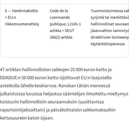
5 — Hankintakielto
Code de la
Tuomioistuimessa vah
+ EU:n
commande
syrjintä tai merkittäv
rikkomusmenettely
publique, L2141-1
hallinnolliset seuraa
artikla + SEUT
jäsenvaltion laiminly
260(2) artikla
direktiivien toimeenp
täytäntöönpanossa
47 artiklan hallinnollisten sakkojen 25 000 euron katto ja
DDADUE:n 50 000 euron katto sijoittuvat EU:n laajuisella
asteikolla lähelle keskiarvoa. Ranskan tähän mennessä
julkaistuissa luvuissa heijastuu sääntelijan ilmoitettu mieltymys
toistuviin hallinnollisiin seuraamuksiin (uusittavissa
raportointijaksoittain) ja päiväkohtaisiin sakkomaksuihin
kertasuureen katon sijaan.