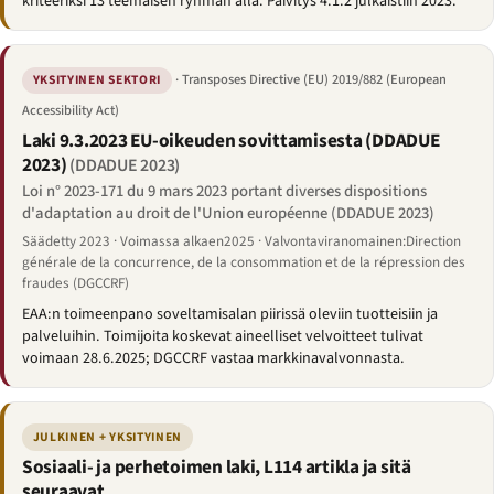
kriteeriksi 13 teemaisen ryhmän alla. Päivitys 4.1.2 julkaistiin 2023.
· Transposes Directive (EU) 2019/882 (European
YKSITYINEN SEKTORI
Accessibility Act)
Laki 9.3.2023 EU-oikeuden sovittamisesta (DDADUE
2023)
(DDADUE 2023)
Loi n° 2023-171 du 9 mars 2023 portant diverses dispositions
d'adaptation au droit de l'Union européenne (DDADUE 2023)
Säädetty 2023 · Voimassa alkaen2025 · Valvontaviranomainen:Direction
générale de la concurrence, de la consommation et de la répression des
fraudes (DGCCRF)
EAA:n toimeenpano soveltamisalan piirissä oleviin tuotteisiin ja
palveluihin. Toimijoita koskevat aineelliset velvoitteet tulivat
voimaan 28.6.2025; DGCCRF vastaa markkinavalvonnasta.
JULKINEN + YKSITYINEN
Sosiaali- ja perhetoimen laki, L114 artikla ja sitä
seuraavat