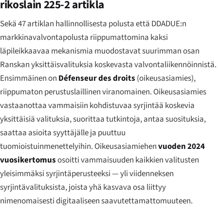
rikoslain 225-2 artikla
Sekä 47 artiklan hallinnollisesta polusta että DDADUE:n
markkinavalvontapolusta riippumattomina kaksi
läpileikkaavaa mekanismia muodostavat suurimman osan
Ranskan yksittäisvalituksia koskevasta valvontaliikennöinnistä.
Ensimmäinen on
Défenseur des droits
(oikeusasiamies),
riippumaton perustuslaillinen viranomainen. Oikeusasiamies
vastaanottaa vammaisiin kohdistuvaa syrjintää koskevia
yksittäisiä valituksia, suorittaa tutkintoja, antaa suosituksia,
saattaa asioita syyttäjälle ja puuttuu
tuomioistuinmenettelyihin. Oikeusasiamiehen
vuoden 2024
vuosikertomus
osoitti vammaisuuden kaikkien valitusten
yleisimmäksi syrjintäperusteeksi — yli viidenneksen
syrjintävalituksista, joista yhä kasvava osa liittyy
nimenomaisesti digitaaliseen saavutettamattomuuteen.