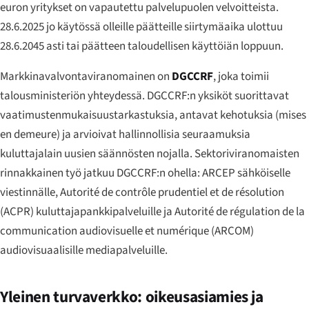
euron yritykset on vapautettu palvelupuolen velvoitteista.
28.6.2025 jo käytössä olleille päätteille siirtymäaika ulottuu
28.6.2045 asti tai päätteen taloudellisen käyttöiän loppuun.
Markkinavalvontaviranomainen on
DGCCRF
, joka toimii
talousministeriön yhteydessä. DGCCRF:n yksiköt suorittavat
vaatimustenmukaisuustarkastuksia, antavat kehotuksia (
mises
en demeure
) ja arvioivat hallinnollisia seuraamuksia
kuluttajalain uusien säännösten nojalla. Sektoriviranomaisten
rinnakkainen työ jatkuu DGCCRF:n ohella: ARCEP sähköiselle
viestinnälle, Autorité de contrôle prudentiel et de résolution
(ACPR) kuluttajapankkipalveluille ja Autorité de régulation de la
communication audiovisuelle et numérique (ARCOM)
audiovisuaalisille mediapalveluille.
Yleinen turvaverkko: oikeusasiamies ja