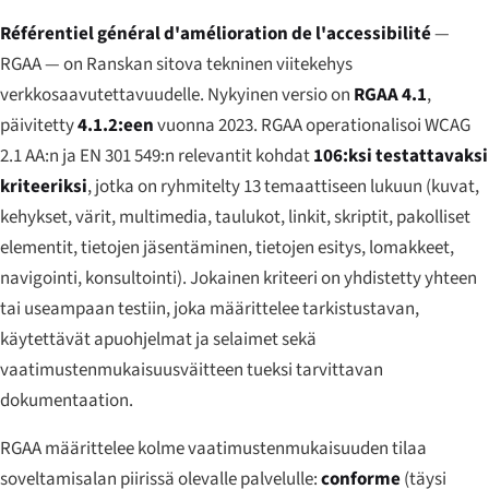
Référentiel général d'amélioration de l'accessibilité
—
RGAA — on Ranskan sitova tekninen viitekehys
verkkosaavutettavuudelle. Nykyinen versio on
RGAA 4.1
,
päivitetty
4.1.2:een
vuonna 2023. RGAA operationalisoi WCAG
2.1 AA:n ja EN 301 549:n relevantit kohdat
106:ksi testattavaksi
kriteeriksi
, jotka on ryhmitelty 13 temaattiseen lukuun (kuvat,
kehykset, värit, multimedia, taulukot, linkit, skriptit, pakolliset
elementit, tietojen jäsentäminen, tietojen esitys, lomakkeet,
navigointi, konsultointi). Jokainen kriteeri on yhdistetty yhteen
tai useampaan
testiin
, joka määrittelee tarkistustavan,
käytettävät apuohjelmat ja selaimet sekä
vaatimustenmukaisuusväitteen tueksi tarvittavan
dokumentaation.
RGAA määrittelee kolme vaatimustenmukaisuuden tilaa
soveltamisalan piirissä olevalle palvelulle:
conforme
(täysi