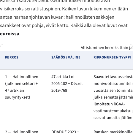
Ranskan saavutettavuusseuraamukset muodostavat
viisikerroksisen altistuspinon. Kaiken luvun lukeminen erillään
antaa harhaanjohtavan kuvan: hallinnollisten sakkojen
sarakkeet ovat pohja, eivät katto. Kaikki alla olevat luvut ovat
euroissa
.
Altistuminen kerroksittain ja
KERROS
SÄÄDÖS / VÄLINE
RIKKOMUKSEN TYYPPI
1 — Hallinnollinen
47 artikla Loi
Saavutettavuusselost
(julkinen sektori +
2005-102 + Décret
monivuotissuunnitel
47 artiklan
2019-768
vuosittaisen toimint
suuryritykset)
julkaisematta jättämi
ilmoitetun RGAA-
vaatimustenmukaisu
saavuttamatta jättäm
2 — Hallinnollinen
DDADUE 2023 +
Ranskan markkinoille