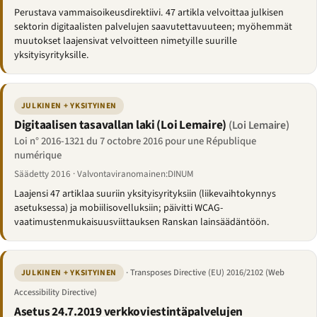
Perustava vammaisoikeusdirektiivi. 47 artikla velvoittaa julkisen
sektorin digitaalisten palvelujen saavutettavuuteen; myöhemmät
muutokset laajensivat velvoitteen nimetyille suurille
yksityisyrityksille.
JULKINEN + YKSITYINEN
Digitaalisen tasavallan laki (Loi Lemaire)
(Loi Lemaire)
Loi n° 2016-1321 du 7 octobre 2016 pour une République
numérique
Säädetty 2016 · Valvontaviranomainen:DINUM
Laajensi 47 artiklaa suuriin yksityisyrityksiin (liikevaihtokynnys
asetuksessa) ja mobiilisovelluksiin; päivitti WCAG-
vaatimustenmukaisuusviittauksen Ranskan lainsäädäntöön.
· Transposes Directive (EU) 2016/2102 (Web
JULKINEN + YKSITYINEN
Accessibility Directive)
Asetus 24.7.2019 verkkoviestintäpalvelujen