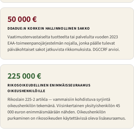
50 000 €
DDADUE:N KORKEIN HALLINNOLLINEN SAKKO
Vaatimustenvastaiselta tuotteelta tai palvelulta vuoden 2023
EAA-toimeenpanojärjestelmän nojalla, jonka päälle tulevat
päiväkohtaiset sakot jatkuvista rikkomuksista. DGCCRF arvioi.
225 000 €
RIKOSOIKEUDELLINEN ENIMMÄISSEURAAMUS
OIKEUSHENKILÖILLE
Rikoslain 225-2 artikla — vammaisiin kohdistuva syrjintä
oikeushenkilön tekemänä. Viisinkertainen yksityishenkilön 45
000 euron enimmäismäärään nähden. Oikeushenkilön
purkaminen on rikosoikeuden käytettävissä oleva lisäseuraamus.