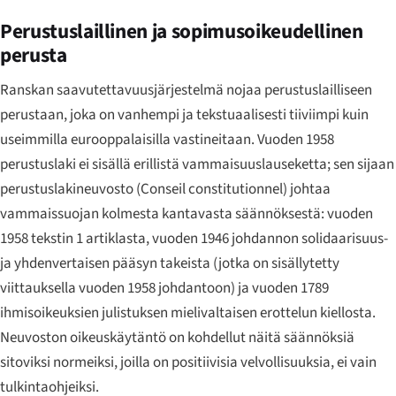
Perustuslaillinen ja sopimusoikeudellinen
perusta
Ranskan saavutettavuusjärjestelmä nojaa perustuslailliseen
perustaan, joka on vanhempi ja tekstuaalisesti tiiviimpi kuin
useimmilla eurooppalaisilla vastineitaan. Vuoden 1958
perustuslaki ei sisällä erillistä vammaisuuslauseketta; sen sijaan
perustuslakineuvosto (
Conseil constitutionnel
) johtaa
vammaissuojan kolmesta kantavasta säännöksestä: vuoden
1958 tekstin 1 artiklasta, vuoden 1946 johdannon solidaarisuus-
ja yhdenvertaisen pääsyn takeista (jotka on sisällytetty
viittauksella vuoden 1958 johdantoon) ja vuoden 1789
ihmisoikeuksien julistuksen mielivaltaisen erottelun kiellosta.
Neuvoston oikeuskäytäntö on kohdellut näitä säännöksiä
sitoviksi normeiksi, joilla on positiivisia velvollisuuksia, ei vain
tulkintaohjeiksi.