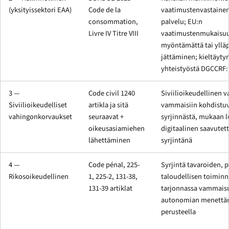
(yksityissektori EAA)
Code de la
vaatimustenvastainen 
consommation,
palvelu; EU:n
Livre IV Titre VIII
vaatimustenmukaisu
myöntämättä tai yllä
jättäminen; kieltäyt
yhteistyöstä DGCCRF:
3 —
Code civil 1240
Siviilioikeudellinen v
Siviilioikeudelliset
artikla ja sitä
vammaisiin kohdistu
vahingonkorvaukset
seuraavat +
syrjinnästä, mukaan l
oikeusasiamiehen
digitaalinen saavute
lähettäminen
syrjintänä
4 —
Code pénal, 225-
Syrjintä tavaroiden, p
Rikosoikeudellinen
1, 225-2, 131-38,
taloudellisen toimin
131-39 artiklat
tarjonnassa vammais
autonomian menettä
perusteella