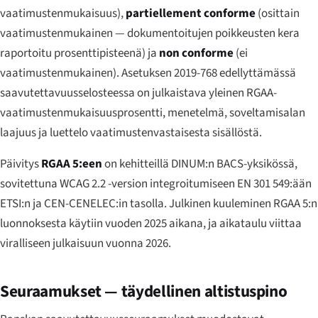
vaatimustenmukaisuus),
partiellement conforme
(osittain
vaatimustenmukainen — dokumentoitujen poikkeusten kera
raportoitu prosenttipisteenä) ja
non conforme
(ei
vaatimustenmukainen). Asetuksen 2019-768 edellyttämässä
saavutettavuusselosteessa on julkaistava yleinen RGAA-
vaatimustenmukaisuusprosentti, menetelmä, soveltamisalan
laajuus ja luettelo vaatimustenvastaisesta sisällöstä.
Päivitys
RGAA 5:een
on kehitteillä DINUM:n BACS-yksikössä,
sovitettuna WCAG 2.2 -version integroitumiseen EN 301 549:ään
ETSI:n ja CEN-CENELEC:in tasolla. Julkinen kuuleminen RGAA 5:n
luonnoksesta käytiin vuoden 2025 aikana, ja aikataulu viittaa
viralliseen julkaisuun vuonna 2026.
Seuraamukset — täydellinen altistuspino