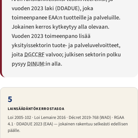
vuoden 2023 laki (
DDADUE
), joka
toimeenpanee EAA:n tuotteille ja palveluille.
Jokainen kerros kytkeytyy alla olevaan.
Vuoden 2023 toimeenpano lisää
yksityissektorin tuote- ja palveluvelvoitteet,
joita
DGCCRF
valvoo; julkisen sektorin polku
pysyy
DINUM
:in alla.
5
LAINSÄÄDÄNTÖKERROSTASOA
Loi 2005-102 · Loi Lemaire 2016 · Décret 2019-768 (WAD) · RGAA
4.1 · DDADUE 2023 (EAA) — jokainen rakentuu selkeästi edellisen
päälle.