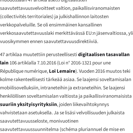
saavutettavuusvelvoitteet valtion, paikallisviranomaisten
(
collectivités territoriales
) ja julkishallinnon laitosten
verkkopalveluille. Se oli ensimmäinen kansallinen
verkkosaavutettavuuslaki merkittävässä EU:n jäsenvaltiossa, yli
vuosikymmen ennen saavutettavuusdirektiiviä.
47 artiklaa muutettiin perusteellisesti
digitaalisen tasavallan
lain
106 artiklalla 7.10.2016 (
Loi n° 2016-1321 pour une
République numérique
,
Loi Lemaire
). Vuoden 2016 muutos teki
kolme rakenteellisesti tärkeää asiaa. Se laajensi soveltamisalan
mobiilisovelluksiin, intraneteihin ja extraneteihin. Se laajensi
henkilöllisen soveltamisalan valtiosta ja paikallisviranomaisista
suuriin yksityisyrityksiin
, joiden liikevaihtokynnys
vahvistetaan asetuksella. Ja se lisäsi velvollisuuden julkaista
saavutettavuusseloste
,
monivuotinen
saavutettavuussuunnitelma
(
schéma pluriannuel de mise en