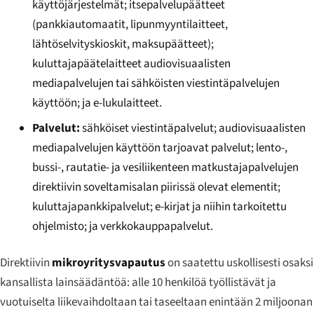
käyttöjärjestelmät; itsepalvelupäätteet
(pankkiautomaatit, lipunmyyntilaitteet,
lähtöselvityskioskit, maksupäätteet);
kuluttajapäätelaitteet audiovisuaalisten
mediapalvelujen tai sähköisten viestintäpalvelujen
käyttöön; ja e-lukulaitteet.
Palvelut:
sähköiset viestintäpalvelut; audiovisuaalisten
mediapalvelujen käyttöön tarjoavat palvelut; lento-,
bussi-, rautatie- ja vesiliikenteen matkustajapalvelujen
direktiivin soveltamisalan piirissä olevat elementit;
kuluttajapankkipalvelut; e-kirjat ja niihin tarkoitettu
ohjelmisto; ja verkkokauppapalvelut.
Direktiivin
mikroyritysvapautus
on saatettu uskollisesti osaksi
kansallista lainsäädäntöä: alle 10 henkilöä työllistävät ja
vuotuiselta liikevaihdoltaan tai taseeltaan enintään 2 miljoonan