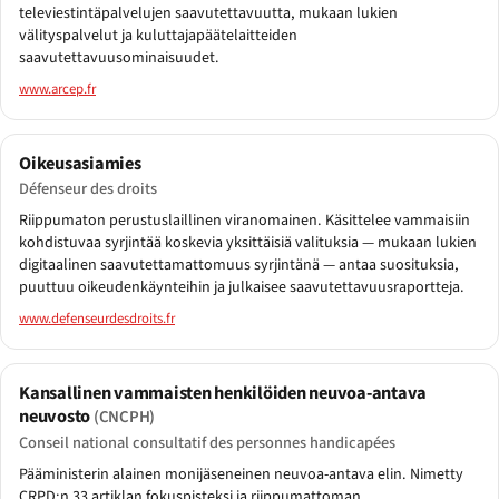
televiestintäpalvelujen saavutettavuutta, mukaan lukien
välityspalvelut ja kuluttajapäätelaitteiden
saavutettavuusominaisuudet.
www.arcep.fr
Oikeusasiamies
Défenseur des droits
Riippumaton perustuslaillinen viranomainen. Käsittelee vammaisiin
kohdistuvaa syrjintää koskevia yksittäisiä valituksia — mukaan lukien
digitaalinen saavutettamattomuus syrjintänä — antaa suosituksia,
puuttuu oikeudenkäynteihin ja julkaisee saavutettavuusraportteja.
www.defenseurdesdroits.fr
Kansallinen vammaisten henkilöiden neuvoa-antava
neuvosto
(CNCPH)
Conseil national consultatif des personnes handicapées
Pääministerin alainen monijäseneinen neuvoa-antava elin. Nimetty
CRPD:n 33 artiklan fokuspisteksi ja riippumattoman