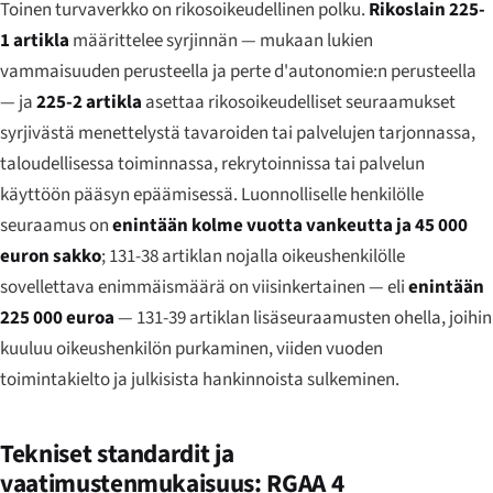
Toinen turvaverkko on rikosoikeudellinen polku.
Rikoslain 225-
1 artikla
määrittelee syrjinnän — mukaan lukien
vammaisuuden perusteella ja
perte d'autonomie
:n perusteella
— ja
225-2 artikla
asettaa rikosoikeudelliset seuraamukset
syrjivästä menettelystä tavaroiden tai palvelujen tarjonnassa,
taloudellisessa toiminnassa, rekrytoinnissa tai palvelun
käyttöön pääsyn epäämisessä. Luonnolliselle henkilölle
seuraamus on
enintään kolme vuotta vankeutta ja 45 000
euron sakko
; 131-38 artiklan nojalla oikeushenkilölle
sovellettava enimmäismäärä on viisinkertainen — eli
enintään
225 000 euroa
— 131-39 artiklan lisäseuraamusten ohella, joihin
kuuluu oikeushenkilön purkaminen, viiden vuoden
toimintakielto ja julkisista hankinnoista sulkeminen.
Tekniset standardit ja
vaatimustenmukaisuus: RGAA 4