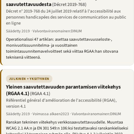
saavutettavuudesta
(Décret 2019-768)
Décret n° 2019-768 du 24 juillet 2019 relatif à l'accessibilité aux
personnes handicapées des services de communication au public
en ligne
Säädetty 2019 · Valvontaviranomainen:DINUM
Operationalisoi 47 artiklan: asettaa saavutettavuusseloste-,
monivuotissuunnitelma- ja vuosittainen
toimintasuunnitemavelvoitteet sekä viittaa RGAA:han sitovana
teknisenä viitteenä.
JULKINEN + YKSITYINEN
Yleinen saavutettavuuden parantamisen viitekehys
(RGAA 4.1)
(RGAA 4.1)
Référentiel général d'amélioration de l'accessibilité (RGAA),
version 4.1
Säädetty 2019 · Voimassa alkaen2023 · Valvontaviranomainen:DINUM
Ranskan tekninen viitekehys verkkosaavutettavuudelle. Muuntaa
WCAG 2.1 AA:n ja EN 301 549:n 106:ksi testattavaksi ranskankieliseksi