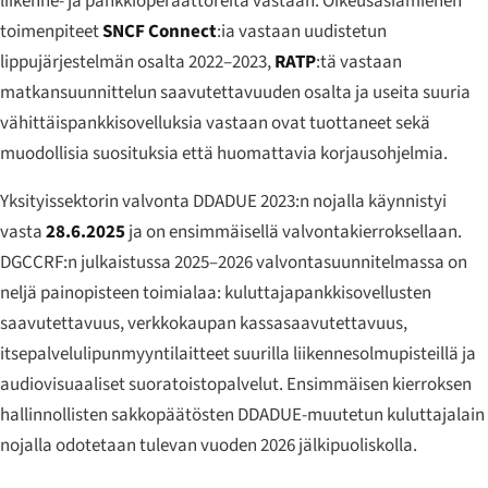
liikenne- ja pankkioperaattoreita vastaan. Oikeusasiamiehen
toimenpiteet
SNCF Connect
:ia vastaan uudistetun
lippujärjestelmän osalta 2022–2023,
RATP
:tä vastaan
matkansuunnittelun saavutettavuuden osalta ja useita suuria
vähittäispankkisovelluksia vastaan ovat tuottaneet sekä
muodollisia suosituksia että huomattavia korjausohjelmia.
Yksityissektorin valvonta DDADUE 2023:n nojalla käynnistyi
vasta
28.6.2025
ja on ensimmäisellä valvontakierroksellaan.
DGCCRF:n julkaistussa 2025–2026 valvontasuunnitelmassa on
neljä painopisteen toimialaa: kuluttajapankkisovellusten
saavutettavuus, verkkokaupan kassasaavutettavuus,
itsepalvelulipunmyyntilaitteet suurilla liikennesolmupisteillä ja
audiovisuaaliset suoratoistopalvelut. Ensimmäisen kierroksen
hallinnollisten sakko­päätösten DDADUE-muutetun kuluttajalain
nojalla odotetaan tulevan vuoden 2026 jälkipuoliskolla.