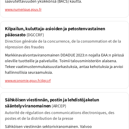
saavutettavuuden yksikkönsä (BACS) kautta.
www.numerique.gouv.fr
Kilpailun, kuluttaja-asioiden ja petostenvastainen
pääosasto
(DGCCRF)
Direction générale de la concurrence, de la consommation et de la
répression des fraudes
Markkinavalvontaviranomainen DDADUE 2023:n nojalla EAA:n piirissä
oleville tuotteille ja palveluille. Toimii talousministeriön alaisena.
Tekee vaatimustenmukaisuustarkastuksia, antaa kehotuksia ja arvioi
hallinnollisia seuraamuksia.
www.economie.gouv.fr/dgccrf
Sähköisen viestinnän, postin ja lehdistöjakelun
sääntelyviranomainen
(ARCEP)
Autorité de régulation des communications électroniques, des
postes et de la distribution de la presse
Sähköisen viestinnän sektoriviranomainen. Valvoo