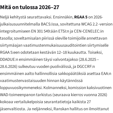
Mitä on tulossa 2026–27
Neljä kehitystä seurattavaksi. Ensinnäkin,
RGAA 5
on 2026-
julkaisusuunnitelmalla BACS:issa, sovitettuna WCAG 2.2 -version
integroitumiseen EN 301 549:ään ETSI:n ja CEN-CENELEC:in
tasolla; soveltamisalan piirissä oleville toimijoille annettavan
siirtymäajan vaatimustenmukaisuusauditointien siirtymiselle
RGAA 5:een odotetaan kestävän 12–18 kuukautta. Toiseksi,
DDADUE:n ensimmäinen täysi valvontajakso (28.6.2025 –
28.6.2026) sulkeutuu vuoden puolivälissä, ja DGCCRF:n
ensimmäinen aalto hallinnollisia sakko­päätöksiä asettaa EAA:n
vaatimustenvastaisuuden hinnan käytännössä
loppuvuosikymmeneksi. Kolmanneksi, komission kaksivuotinen
WAD-toimeenpanon tarkistus (seuraava kierros vuonna 2026)
kokoaa vertailukelpoisia seurantatietoja kaikista 27
jäsenvaltiosta. Ja neljänneksi, Ranskan hallitus on ilmoittanut