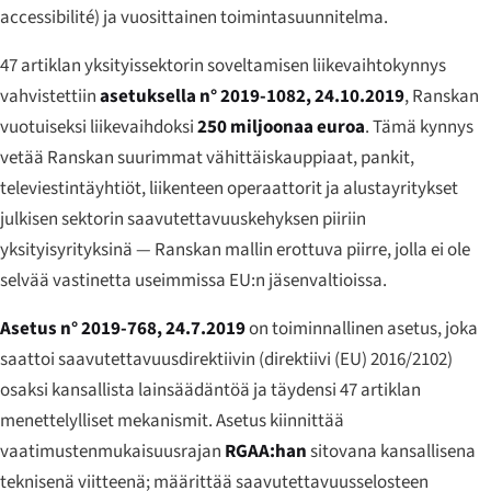
accessibilité
) ja
vuosittainen toimintasuunnitelma
.
47 artiklan yksityissektorin soveltamisen liikevaihtokynnys
vahvistettiin
asetuksella n° 2019-1082, 24.10.2019
, Ranskan
vuotuiseksi liikevaihdoksi
250 miljoonaa euroa
. Tämä kynnys
vetää Ranskan suurimmat vähittäiskauppiaat, pankit,
televiestintäyhtiöt, liikenteen operaattorit ja alustayritykset
julkisen sektorin saavutettavuuskehyksen piiriin
yksityisyrityksinä — Ranskan mallin erottuva piirre, jolla ei ole
selvää vastinetta useimmissa EU:n jäsenvaltioissa.
Asetus n° 2019-768, 24.7.2019
on toiminnallinen asetus, joka
saattoi saavutettavuusdirektiivin (direktiivi (EU) 2016/2102)
osaksi kansallista lainsäädäntöä ja täydensi 47 artiklan
menettelylliset mekanismit. Asetus kiinnittää
vaatimustenmukaisuusrajan
RGAA:han
sitovana kansallisena
teknisenä viitteenä; määrittää saavutettavuusselosteen