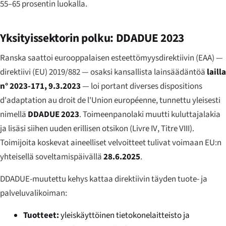
55–65 prosentin luokalla.
Yksityissektorin polku: DDADUE 2023
Ranska saattoi eurooppalaisen esteettömyysdirektiivin (EAA) —
direktiivi (EU) 2019/882 — osaksi kansallista lainsäädäntöä
lailla
n° 2023-171, 9.3.2023
—
loi portant diverses dispositions
d'adaptation au droit de l'Union européenne
, tunnettu yleisesti
nimellä
DDADUE 2023
. Toimeenpanolaki muutti kuluttajalakia
ja lisäsi siihen uuden erillisen otsikon (
Livre IV
,
Titre VIII
).
Toimijoita koskevat aineelliset velvoitteet tulivat voimaan EU:n
yhteisellä soveltamispäivällä
28.6.2025
.
DDADUE-muutettu kehys kattaa direktiivin täyden tuote- ja
palveluvalikoiman:
Tuotteet:
yleiskäyttöinen tietokonelaitteisto ja