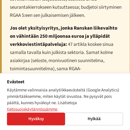
seurantakierrokseen kutsuttaessa; budjetoi siirtyminen
RGAA 5:een sen julkaisemisen jälkeen.
Jos olet yksityisyritys, jonka Ranskan liikevaihto
on vähintään 250 miljoonaa euroa ja ylläpidät
verkkoviestintäpalveluja:
47 artikla koskee sinua
samalla tavalla kuin julkista sektoria. Samat kolme
asiakirjaa (seloste, monivuotinen suunnitelma,
toimintasuunnitelma), sama RGAA-
vaatimustenmukaisuusraja ja sama 25 000 euron
Evästeet
rikkomuskohtainen hallinnollinen sakkoaltistuminen
Käytämme valinnaisia analytiikkaevästeitä (Google Analytics)
asetuksen 2019-768 nojalla.
ymmärtääksemme, miten käytät sivustoa. Ne pysyvät pois
päältä, kunnes hyväksyt ne. Lisätietoja
Jos saatat EAA:n piirissä olevan tuotteen tai
tietosuojakäytännössämme
.
palvelun Ranskan markkinoille:
kokoa DDADUE
Hyväksy
Hylkää
2023:n toimeenpanoasetusten edellyttämä tekninen