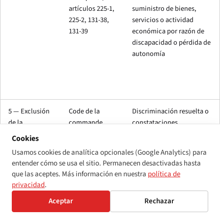
artículos 225-1,
suministro de bienes,
225-2, 131-38,
servicios o actividad
131-39
económica por razón de
discapacidad o pérdida de
autonomía
5 — Exclusión
Code de la
Discriminación resuelta o
de la
commande
constataciones
contratación
publique,
significativas de
Cookies
pública +
artículo L2141-1
sanciones
Usamos cookies de analítica opcionales (Google Analytics) para
infracción de
+ artículo 260(2)
administrativas;
entender cómo se usa el sitio. Permanecen desactivadas hasta
la UE
del TFUE
incumplimiento estatal de
que las aceptes. Más información en nuestra
política de
transposición o
privacidad
.
aplicación de directivas
Aceptar
Rechazar
de la UE