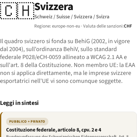
Svizzera
🇨🇭
Schweiz / Suisse / Svizzera / Svizra
Regione: europe-non-eu · Valuta delle sanzioni:
CHF
Il quadro svizzero si fonda su BehiG (2002, in vigore
dal 2004), sull'ordinanza BehiV, sullo standard
federale P028/eCH-0059 allineato a WCAG 2.1 AA e
sull'art. 8 della Costituzione. Non membro UE: la EAA
non si applica direttamente, ma le imprese svizzere
esportatrici nell'UE vi sono comunque soggette.
Leggi in sintesi
PUBBLICO + PRIVATO
Costituzione federale, articolo 8, cpv. 2 e 4
Bundesverfassung der Schweizerischen Eidgenossenschaft, Art. 8