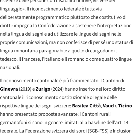
esigenze delle persone con disabilità uditive, visive e del
linguaggio». Il riconoscimento federale è tuttavia
deliberatamente programmatico piuttosto che costitutivo di
diritti: impegna la Confederazione a sostenere l'interpretazione
nella lingua dei segni e ad utilizzare le lingue dei segni nelle
proprie comunicazioni, ma non conferisce di per sé uno status di
lingua minoritaria paragonabile a quello di cui godono il
tedesco, il francese, l'italiano e il romancio come quattro lingue
nazionali.
Il riconoscimento cantonale è più frammentato. I Cantoni di
Ginevra
(2019) e
Zurigo
(2024) hanno inserito nel loro diritto
cantonale il riconoscimento costituzionale o legale delle
rispettive lingue dei segni svizzere;
Basilea Città
,
Vaud
e
Ticino
hanno presentato proposte avanzate; i Cantoni rurali
germanofoni si sono in genere limitati alla baseline dell'art. 14
federale. La Federazione svizzera dei sordi (SGB-FSS) e Inclusion