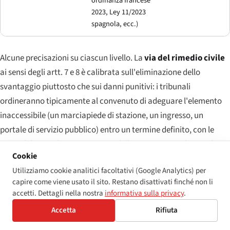
ordinanza francese
2023, Ley 11/2023
spagnola, ecc.)
Alcune precisazioni su ciascun livello. La
via del rimedio civile
ai sensi degli artt. 7 e 8 è calibrata sull'eliminazione dello
svantaggio piuttosto che sui danni punitivi: i tribunali
ordineranno tipicamente al convenuto di adeguare l'elemento
inaccessibile (un marciapiede di stazione, un ingresso, un
portale di servizio pubblico) entro un termine definito, con le
spese del procedimento a carico della parte soccombente. Il
Cookie
risarcimento civile ai sensi dell'art. 8 cpv. 3 è limitato a 5.000 CHF
Utilizziamo cookie analitici facoltativi (Google Analytics) per
nei casi di discriminazione nell'accesso ai servizi, a meno che
capire come viene usato il sito. Restano disattivati finché non li
non siano stati quantificati danni materiali — un massimale che
accetti. Dettagli nella nostra
informativa sulla privacy
.
le associazioni per la disabilità hanno ripetutamente criticato
Accetta
Rifiuta
come inadeguato e che era tra gli obiettivi della revisione del