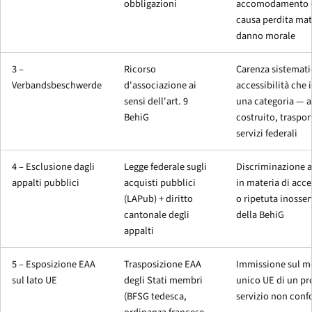
obbligazioni
accomodamento 
causa perdita mat
danno morale
3 –
Ricorso
Carenza sistemati
Verbandsbeschwerde
d'associazione ai
accessibilità che 
sensi dell'art. 9
una categoria — 
BehiG
costruito, trasport
servizi federali
4 – Esclusione dagli
Legge federale sugli
Discriminazione a
appalti pubblici
acquisti pubblici
in materia di acce
(LAPub) + diritto
o ripetuta inosse
cantonale degli
della BehiG
appalti
5 – Esposizione EAA
Trasposizione EAA
Immissione sul m
sul lato UE
degli Stati membri
unico UE di un pr
(BFSG tedesca,
servizio non con