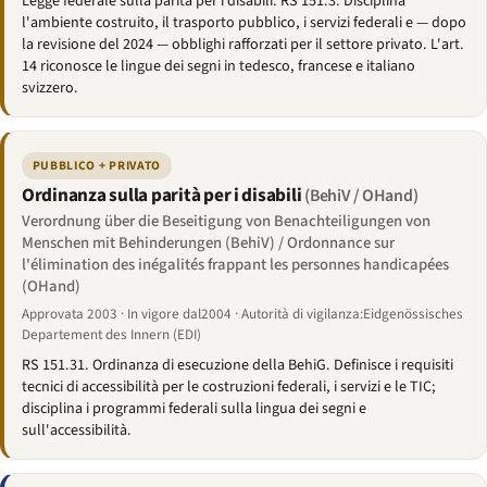
Legge federale sulla parità per i disabili. RS 151.3. Disciplina
l'ambiente costruito, il trasporto pubblico, i servizi federali e — dopo
la revisione del 2024 — obblighi rafforzati per il settore privato. L'art.
14 riconosce le lingue dei segni in tedesco, francese e italiano
svizzero.
PUBBLICO + PRIVATO
Ordinanza sulla parità per i disabili
(BehiV / OHand)
Verordnung über die Beseitigung von Benachteiligungen von
Menschen mit Behinderungen (BehiV) / Ordonnance sur
l'élimination des inégalités frappant les personnes handicapées
(OHand)
Approvata 2003 · In vigore dal2004 · Autorità di vigilanza:Eidgenössisches
Departement des Innern (EDI)
RS 151.31. Ordinanza di esecuzione della BehiG. Definisce i requisiti
tecnici di accessibilità per le costruzioni federali, i servizi e le TIC;
disciplina i programmi federali sulla lingua dei segni e
sull'accessibilità.