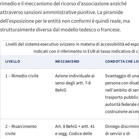
rimedio e il meccanismo del ricorso d'associazione anziché
attraverso sanzioni amministrative punitive. La piramide
dell'esposizione per le entità non conformi è quindi reale, ma
strutturalmente diversa dal modello tedesco o francese.
Livelli del sistema esecutivo svizzero in materia di accessibilità ed esp
indicati con il riferimento in EUR al tasso indicativo di c
LIVELLO
MECCANISMO
CONDOTTA CHE LO
1 – Rimedio civile
Azione individuale ai
Svantaggio di una
sensi degli artt. 7-8
persona con disab
BehiG
nell'ambito di ser
trasporto pubblic
autorità federale 
costruzione acces
2 – Risarcimento
Art. 8 BehiG + artt. 41
Diniego discrimin
civile
e segg. Codice delle
di servizi o di