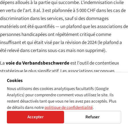
dépens alloués à la partie qui succombe. L'indemnisation civile
en vertu de l'art. 8 al. 3 est plafonnée à 5 000 CHF dans les cas de
discrimination dans les services, sauf si des dommages
matériels ont été quantifiés — un plafond que les associations de
personnes handicapées ont répétément critiqué comme
insuffisant et qui était visé par la révision de 2024 (le plafond a
été relevé dans certains sous-cas mais non supprimé).
La
voie du Verbandsbeschwerde
est l'outil de contentieux
stratégique le plus significatif. Les associations reconnues
peuvent déposer des plaintes sur une base collective sans
Cookies
identifier une victime nommée. Des affaires intentées par cette
Nous utilisons des cookies analytiques facultatifs (Google
voie au cours des dix dernières années ont notamment porté sur
Analytics) pour comprendre comment vous utilisez le site. Ils
restent désactivés tant que vous ne les avez pas acceptés. Plus
l'accessibilité des plateformes CFF, l'accessibilité des portails
de détails dans notre
politique de confidentialité
.
d'e-gouvernement municipaux et l'absence d'interprétation
Accepter
Refuser
qualifiée en langue des signes dans les procédures des tribunaux
cantonaux. Les réparations par cette voie atteignent une échelle