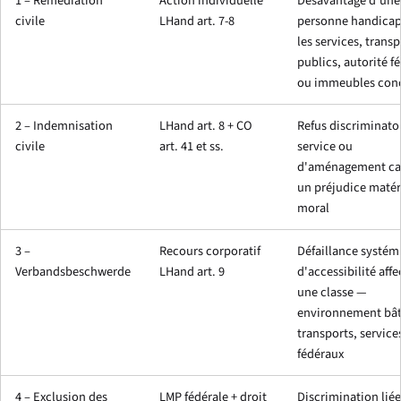
1 – Remédiation
Action individuelle
Désavantage d'une
civile
LHand art. 7-8
personne handicap
les services, transp
publics, autorité f
ou immeubles con
2 – Indemnisation
LHand art. 8 + CO
Refus discriminato
civile
art. 41 et ss.
service ou
d'aménagement ca
un préjudice matér
moral
3 –
Recours corporatif
Défaillance systém
Verbandsbeschwerde
LHand art. 9
d'accessibilité affe
une classe —
environnement bât
transports, service
fédéraux
4 – Exclusion des
LMP fédérale + droit
Discrimination liée