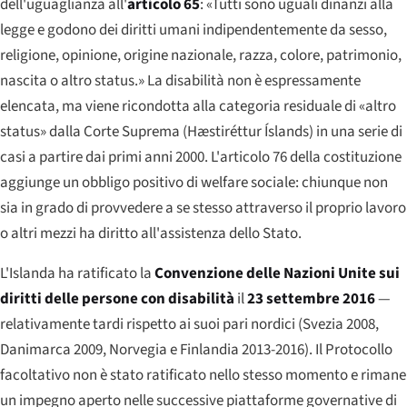
dell'uguaglianza all'
articolo 65
: «Tutti sono uguali dinanzi alla
legge e godono dei diritti umani indipendentemente da sesso,
religione, opinione, origine nazionale, razza, colore, patrimonio,
nascita o altro status.» La disabilità non è espressamente
elencata, ma viene ricondotta alla categoria residuale di «altro
status» dalla Corte Suprema (
Hæstiréttur Íslands
) in una serie di
casi a partire dai primi anni 2000. L'articolo 76 della costituzione
aggiunge un obbligo positivo di welfare sociale: chiunque non
sia in grado di provvedere a se stesso attraverso il proprio lavoro
o altri mezzi ha diritto all'assistenza dello Stato.
L'Islanda ha ratificato la
Convenzione delle Nazioni Unite sui
diritti delle persone con disabilità
il
23 settembre 2016
—
relativamente tardi rispetto ai suoi pari nordici (Svezia 2008,
Danimarca 2009, Norvegia e Finlandia 2013-2016). Il Protocollo
facoltativo non è stato ratificato nello stesso momento e rimane
un impegno aperto nelle successive piattaforme governative di