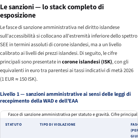
Le sanzioni — lo stack completo di
esposizione
Le fasce di sanzione amministrativa nel diritto islandese
sull'accessibilità si collocano all'estremità inferiore dello spettro
SEE in termini assoluti di corone islandesi, ma a un livello
calibrato ai livelli dei prezzi islandesi. Di seguito, le cifre
principali sono presentate in
corone islandesi (ISK)
, con gli
equivalenti in euro tra parentesi ai tassi indicativi di metà 2026
(1 EUR ≈ 150 ISK).
Livello 1 — sanzioni amministrative ai sensi delle leggi di
recepimento della WAD e dell'EAA
Fasce di sanzione amministrativa per statuto e gravità. Cifre principali
STATUTO
TIPO DI VIOLAZIONE
FAS
(PE
GIU