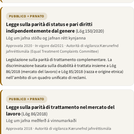
PUBBLICO + PRIVATO
Legge sulla parità di status e pari diritti
indipendentemente dal genere
(Lög 150/2020)
Lög um jafna stöðu og jafnan rétt kynjanna
Approvata 2020 · In vigore dal2021 · Autorità di vigilanza:Kærunefnd
jafnréttismála (Equal Treatment Complaints Committee)
Legislazione sulla parità di trattamento complementare. La
discriminazione basata sulla disabilità è trattata insieme a Lög
86/2018 (mercato del lavoro) e Lög 85/2018 (razza e origine etnica)
nell'ambito di un quadro unificato di reclami.
PUBBLICO + PRIVATO
Legge sulla parità di trattamento nel mercato del
lavoro
(Lög 86/2018)
Lög um jafna meðferð á vinnumarkaði
Approvata 2018 · Autorità di vigilanza:Kærunefnd jafnréttismála