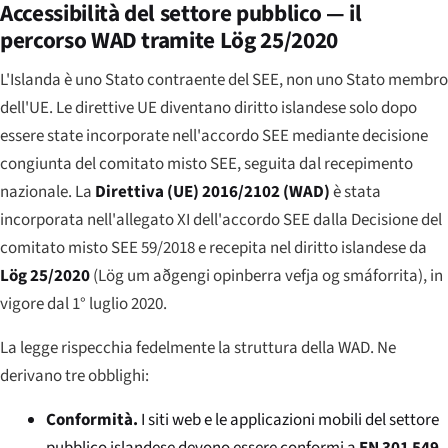
Accessibilità del settore pubblico — il
percorso WAD tramite Lög 25/2020
L'Islanda è uno Stato contraente del SEE, non uno Stato membro
dell'UE. Le direttive UE diventano diritto islandese solo dopo
essere state incorporate nell'accordo SEE mediante decisione
congiunta del comitato misto SEE, seguita dal recepimento
nazionale. La
Direttiva (UE) 2016/2102 (WAD)
è stata
incorporata nell'allegato XI dell'accordo SEE dalla Decisione del
comitato misto SEE 59/2018 e recepita nel diritto islandese da
Lög 25/2020
(
Lög um aðgengi opinberra vefja og smáforrita
), in
vigore dal 1° luglio 2020.
La legge rispecchia fedelmente la struttura della WAD. Ne
derivano tre obblighi:
Conformità.
I siti web e le applicazioni mobili del settore
pubblico islandese devono essere conformi a
EN 301 549