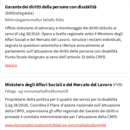
Garante dei diritti delle persone con disabilità
(Réttindagæsla)
Réttindagæslumaður fatlaðs fólks
Ufficio statutario di advocacy e monitoraggio dei diritti istituito ai
sensi di Lög 38/2018. Opera a livello regionale sotto il Ministero degli
Affari Sociali e del Mercato del Lavoro. Istruisce i reclami individuali,
segnala le questioni sistemiche e riferisce annualmente al
parlamento sull'attuazione dei diritti delle persone con disabilità.
Punto focale designato ai sensi dell'articolo 33 della CRPD.
island.is
Ministero degli Affari Sociali e del Mercato del Lavoro
(FVR)
Félags- og vinnumarkaðsráðuneytið
Proprietario della politica per il quadro dei servizi per la disabilità
(Lög 38/2018). Coordina il Piano d'azione nazionale sull'attuazione
della CRPD, supervisiona gli uffici regionali del Garante dei diritti e
presiede il comitato interministeriale per l'attuazione della CRPD.
www.stjornarradid.is/raduneyti/felags-og-vinnumarkadsraduneytid