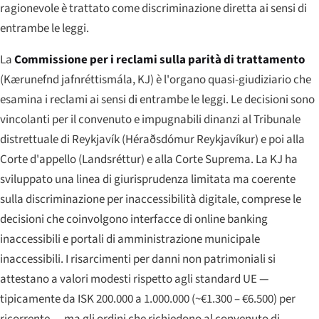
ragionevole è trattato come discriminazione diretta ai sensi di
entrambe le leggi.
La
Commissione per i reclami sulla parità di trattamento
(
Kærunefnd jafnréttismála
, KJ) è l'organo quasi-giudiziario che
esamina i reclami ai sensi di entrambe le leggi. Le decisioni sono
vincolanti per il convenuto e impugnabili dinanzi al Tribunale
distrettuale di Reykjavík (
Héraðsdómur Reykjavíkur
) e poi alla
Corte d'appello (
Landsréttur
) e alla Corte Suprema. La KJ ha
sviluppato una linea di giurisprudenza limitata ma coerente
sulla discriminazione per inaccessibilità digitale, comprese le
decisioni che coinvolgono interfacce di online banking
inaccessibili e portali di amministrazione municipale
inaccessibili. I risarcimenti per danni non patrimoniali si
attestano a valori modesti rispetto agli standard UE —
tipicamente da ISK 200.000 a 1.000.000 (~€1.300 – €6.500) per
ricorrente — ma gli ordini che richiedono al convenuto di