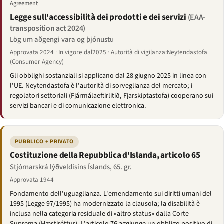
Agreement
Legge sull'accessibilità dei prodotti e dei servizi
(EAA-
transposition act 2024)
Lög um aðgengi vara og þjónustu
Approvata 2024 · In vigore dal2025 · Autorità di vigilanza:Neytendastofa
(Consumer Agency)
Gli obblighi sostanziali si applicano dal 28 giugno 2025 in linea con
l'UE. Neytendastofa è l'autorità di sorveglianza del mercato; i
regolatori settoriali (Fjármálaeftirlitið, Fjarskiptastofa) cooperano sui
servizi bancari e di comunicazione elettronica.
PUBBLICO + PRIVATO
Costituzione della Repubblica d'Islanda, articolo 65
Stjórnarskrá lýðveldisins Íslands, 65. gr.
Approvata 1944
Fondamento dell'uguaglianza. L'emendamento sui diritti umani del
1995 (Legge 97/1995) ha modernizzato la clausola; la disabilità è
inclusa nella categoria residuale di «altro status» dalla Corte