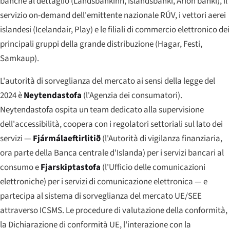
banche al dettaglio (Landsbankinn, Íslandsbanki, Arion banki), il
servizio on-demand dell'emittente nazionale RÚV, i vettori aerei
islandesi (Icelandair, Play) e le filiali di commercio elettronico dei
principali gruppi della grande distribuzione (Hagar, Festi,
Samkaup).
L'autorità di sorveglianza del mercato ai sensi della legge del
2024 è
Neytendastofa
(l'Agenzia dei consumatori).
Neytendastofa ospita un team dedicato alla supervisione
dell'accessibilità, coopera con i regolatori settoriali sul lato dei
servizi —
Fjármálaeftirlitið
(l'Autorità di vigilanza finanziaria,
ora parte della Banca centrale d'Islanda) per i servizi bancari al
consumo e
Fjarskiptastofa
(l'Ufficio delle comunicazioni
elettroniche) per i servizi di comunicazione elettronica — e
partecipa al sistema di sorveglianza del mercato UE/SEE
attraverso ICSMS. Le procedure di valutazione della conformità,
la Dichiarazione di conformità UE, l'interazione con la