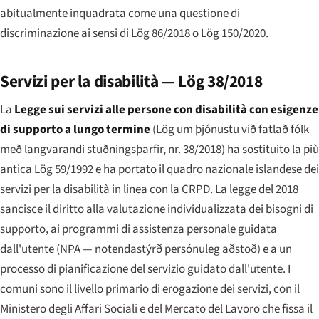
abitualmente inquadrata come una questione di
discriminazione ai sensi di Lög 86/2018 o Lög 150/2020.
Servizi per la disabilità — Lög 38/2018
La
Legge sui servizi alle persone con disabilità con esigenze
di supporto a lungo termine
(
Lög um þjónustu við fatlað fólk
með langvarandi stuðningsþarfir, nr. 38/2018
) ha sostituito la più
antica Lög 59/1992 e ha portato il quadro nazionale islandese dei
servizi per la disabilità in linea con la CRPD. La legge del 2018
sancisce il diritto alla valutazione individualizzata dei bisogni di
supporto, ai programmi di assistenza personale guidata
dall'utente (NPA —
notendastýrð persónuleg aðstoð
) e a un
processo di pianificazione del servizio guidato dall'utente. I
comuni sono il livello primario di erogazione dei servizi, con il
Ministero degli Affari Sociali e del Mercato del Lavoro che fissa il