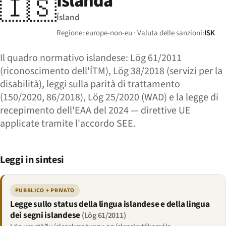
Islanda
🇮🇸
Ísland
Regione: europe-non-eu · Valuta delle sanzioni:
ISK
Il quadro normativo islandese: Lög 61/2011
(riconoscimento dell'ÍTM), Lög 38/2018 (servizi per la
disabilità), leggi sulla parità di trattamento
(150/2020, 86/2018), Lög 25/2020 (WAD) e la legge di
recepimento dell'EAA del 2024 — direttive UE
applicate tramite l'accordo SEE.
Leggi in sintesi
PUBBLICO + PRIVATO
Legge sullo status della lingua islandese e della lingua
dei segni islandese
(Lög 61/2011)