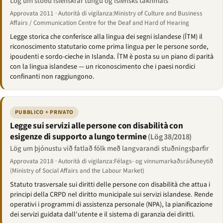
Lög um stöðu íslenskrar tungu og íslensks táknmáls
Approvata 2011 · Autorità di vigilanza:Ministry of Culture and Business
Affairs / Communication Centre for the Deaf and Hard of Hearing
Legge storica che conferisce alla lingua dei segni islandese (ÍTM) il
riconoscimento statutario come prima lingua per le persone sorde,
ipoudenti e sordo-cieche in Islanda. ÍTM è posta su un piano di parità
con la lingua islandese — un riconoscimento che i paesi nordici
confinanti non raggiungono.
PUBBLICO + PRIVATO
Legge sui servizi alle persone con disabilità con
esigenze di supporto a lungo termine
(Lög 38/2018)
Lög um þjónustu við fatlað fólk með langvarandi stuðningsþarfir
Approvata 2018 · Autorità di vigilanza:Félags- og vinnumarkaðsráðuneytið
(Ministry of Social Affairs and the Labour Market)
Statuto trasversale sui diritti delle persone con disabilità che attua i
principi della CRPD nel diritto municipale sui servizi islandese. Rende
operativi i programmi di assistenza personale (NPA), la pianificazione
dei servizi guidata dall'utente e il sistema di garanzia dei diritti.