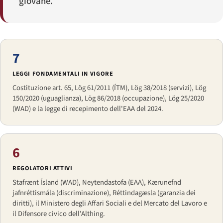
giovane.
7
LEGGI FONDAMENTALI IN VIGORE
Costituzione art. 65, Lög 61/2011 (ÍTM), Lög 38/2018 (servizi), Lög
150/2020 (uguaglianza), Lög 86/2018 (occupazione), Lög 25/2020
(WAD) e la legge di recepimento dell'EAA del 2024.
6
REGOLATORI ATTIVI
Stafrænt Ísland (WAD), Neytendastofa (EAA), Kærunefnd
jafnréttismála (discriminazione), Réttindagæsla (garanzia dei
diritti), il Ministero degli Affari Sociali e del Mercato del Lavoro e
il Difensore civico dell'Althing.