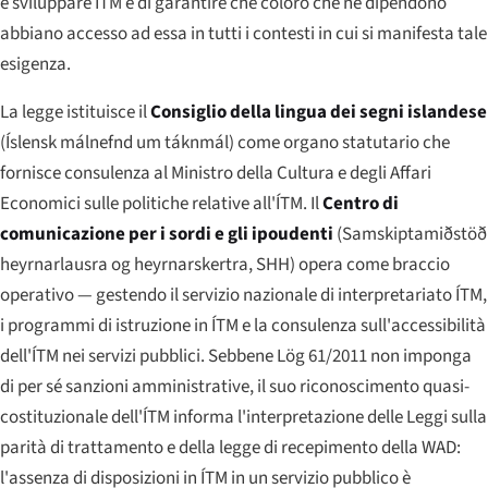
e sviluppare ÍTM e di garantire che coloro che ne dipendono
abbiano accesso ad essa in tutti i contesti in cui si manifesta tale
esigenza.
La legge istituisce il
Consiglio della lingua dei segni islandese
(
Íslensk málnefnd um táknmál
) come organo statutario che
fornisce consulenza al Ministro della Cultura e degli Affari
Economici sulle politiche relative all'ÍTM. Il
Centro di
comunicazione per i sordi e gli ipoudenti
(
Samskiptamiðstöð
heyrnarlausra og heyrnarskertra
, SHH) opera come braccio
operativo — gestendo il servizio nazionale di interpretariato ÍTM,
i programmi di istruzione in ÍTM e la consulenza sull'accessibilità
dell'ÍTM nei servizi pubblici. Sebbene Lög 61/2011 non imponga
di per sé sanzioni amministrative, il suo riconoscimento quasi-
costituzionale dell'ÍTM informa l'interpretazione delle Leggi sulla
parità di trattamento e della legge di recepimento della WAD:
l'assenza di disposizioni in ÍTM in un servizio pubblico è