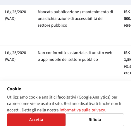
Lög 25/2020
Mancata pubblicazione / mantenimento di
ISK
(WAD)
una dichiarazione di accessibilità del
500
settore pubblico
(€66
Lög 25/2020
Non conformità sostanziale di un sito web
ISK
(WAD)
o app mobile del settore pubblico
1,5
(€1.
€10.
Cookie
Legge di
Errori procedurali o documentali
ISK
Utilizziamo cookie analitici facoltativi (Google Analytics) per
recepimento
(informazioni sull'accessibilità mancanti,
500
capire come viene usato il sito. Restano disattivati finché non li
dell'EAA —
lacune nel fascicolo tecnico)
(€66
accetti. Dettagli nella nostra
informativa sulla privacy
.
lieve
Accetta
Rifiuta