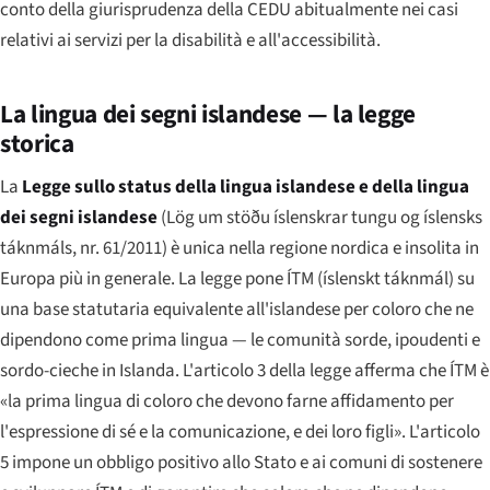
conto della giurisprudenza della CEDU abitualmente nei casi
relativi ai servizi per la disabilità e all'accessibilità.
La lingua dei segni islandese — la legge
storica
La
Legge sullo status della lingua islandese e della lingua
dei segni islandese
(
Lög um stöðu íslenskrar tungu og íslensks
táknmáls, nr. 61/2011
) è unica nella regione nordica e insolita in
Europa più in generale. La legge pone ÍTM (
íslenskt táknmál
) su
una base statutaria equivalente all'islandese per coloro che ne
dipendono come prima lingua — le comunità sorde, ipoudenti e
sordo-cieche in Islanda. L'articolo 3 della legge afferma che ÍTM è
«la prima lingua di coloro che devono farne affidamento per
l'espressione di sé e la comunicazione, e dei loro figli». L'articolo
5 impone un obbligo positivo allo Stato e ai comuni di sostenere