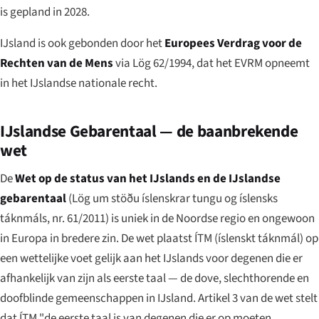
is gepland in 2028.
IJsland is ook gebonden door het
Europees Verdrag voor de
Rechten van de Mens
via Lög 62/1994, dat het EVRM opneemt
in het IJslandse nationale recht.
IJslandse Gebarentaal — de baanbrekende
wet
De
Wet op de status van het IJslands en de IJslandse
gebarentaal
(
Lög um stöðu íslenskrar tungu og íslensks
táknmáls, nr. 61/2011
) is uniek in de Noordse regio en ongewoon
in Europa in bredere zin. De wet plaatst ÍTM (
íslenskt táknmál
) op
een wettelijke voet gelijk aan het IJslands voor degenen die er
afhankelijk van zijn als eerste taal — de dove, slechthorende en
doofblinde gemeenschappen in IJsland. Artikel 3 van de wet stelt
dat ÍTM "de eerste taal is van degenen die er op moeten