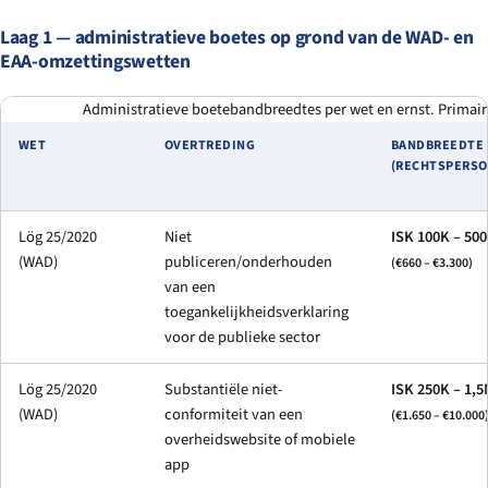
Laag 1 — administratieve boetes op grond van de WAD- en
EAA-omzettingswetten
Administratieve boetebandbreedtes per wet en ernst. Primair
WET
OVERTREDING
BANDBREEDTE
(RECHTSPERSO
Lög 25/2020
Niet
ISK 100K – 50
(WAD)
publiceren/onderhouden
(€660 – €3.300)
van een
toegankelijkheidsverklaring
voor de publieke sector
Lög 25/2020
Substantiële niet-
ISK 250K – 1,
(WAD)
conformiteit van een
(€1.650 – €10.000
overheidswebsite of mobiele
app