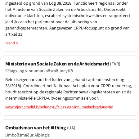
ingesteld op grond van Lög 38/2018. Functioneert regionaal onder
het Ministerie van Sociale Zaken en de Arbeidsmarkt. Onderzoekt
individuele klachten, escaleert systemische kwesties en rapporteert
jaarlijks aan het parlement over de uitvoering van
gehandicaptenrechten. Aangewezen CRPD-focuspunt op grond van
artikel 33.
island.is
Ministerie van Sociale Zaken en de Arbeidsmarkt
(FVR)
Félags- og vinnumarkaðsráðuneytið
Beleidseigenaar voor het kader van gehandicaptendiensten (Lög
38/2018). Coördineert het Nationaal Actieplan voor CRPD-uitvoering,
houdt toezicht op de regionale Rechtenbewakingskantoren en zit de
interministeriële CRPD-uitvoeringscommissie voor.
www.stjornarradid.is/raduneyti/felags-og-vinnumarkadsraduneytid
Ombudsman van het Althing
(UA)
Umboðsmaður Alþingis