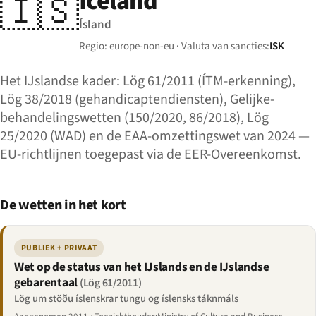
Iceland
🇮🇸
Ísland
Regio: europe-non-eu · Valuta van sancties:
ISK
Het IJslandse kader: Lög 61/2011 (ÍTM-erkenning),
Lög 38/2018 (gehandicaptendiensten), Gelijke-
behandelingswetten (150/2020, 86/2018), Lög
25/2020 (WAD) en de EAA-omzettingswet van 2024 —
EU-richtlijnen toegepast via de EER-Overeenkomst.
De wetten in het kort
PUBLIEK + PRIVAAT
Wet op de status van het IJslands en de IJslandse
gebarentaal
(Lög 61/2011)
Lög um stöðu íslenskrar tungu og íslensks táknmáls