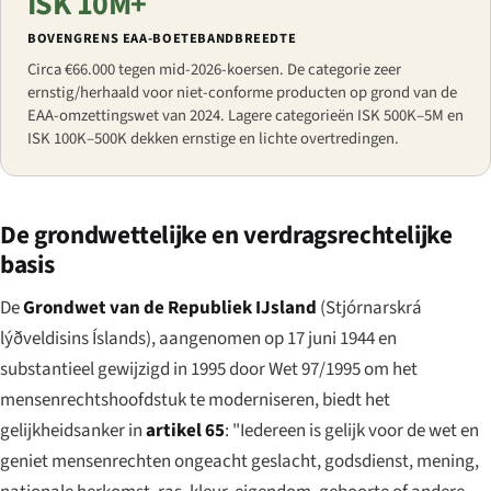
ISK 10M+
BOVENGRENS EAA-BOETEBANDBREEDTE
Circa €66.000 tegen mid-2026-koersen. De categorie zeer
ernstig/herhaald voor niet-conforme producten op grond van de
EAA-omzettingswet van 2024. Lagere categorieën ISK 500K–5M en
ISK 100K–500K dekken ernstige en lichte overtredingen.
De grondwettelijke en verdragsrechtelijke
basis
De
Grondwet van de Republiek IJsland
(
Stjórnarskrá
lýðveldisins Íslands
), aangenomen op 17 juni 1944 en
substantieel gewijzigd in 1995 door Wet 97/1995 om het
mensenrechtshoofdstuk te moderniseren, biedt het
gelijkheidsanker in
artikel 65
: "Iedereen is gelijk voor de wet en
geniet mensenrechten ongeacht geslacht, godsdienst, mening,