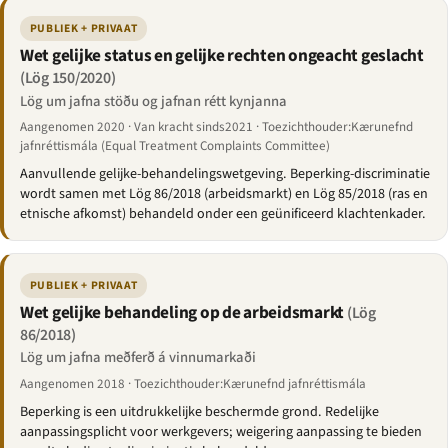
PUBLIEK + PRIVAAT
Wet gelijke status en gelijke rechten ongeacht geslacht
(Lög 150/2020)
Lög um jafna stöðu og jafnan rétt kynjanna
Aangenomen 2020 · Van kracht sinds2021 · Toezichthouder:Kærunefnd
jafnréttismála (Equal Treatment Complaints Committee)
Aanvullende gelijke-behandelingswetgeving. Beperking-discriminatie
wordt samen met Lög 86/2018 (arbeidsmarkt) en Lög 85/2018 (ras en
etnische afkomst) behandeld onder een geünificeerd klachtenkader.
PUBLIEK + PRIVAAT
Wet gelijke behandeling op de arbeidsmarkt
(Lög
86/2018)
Lög um jafna meðferð á vinnumarkaði
Aangenomen 2018 · Toezichthouder:Kærunefnd jafnréttismála
Beperking is een uitdrukkelijke beschermde grond. Redelijke
aanpassingsplicht voor werkgevers; weigering aanpassing te bieden