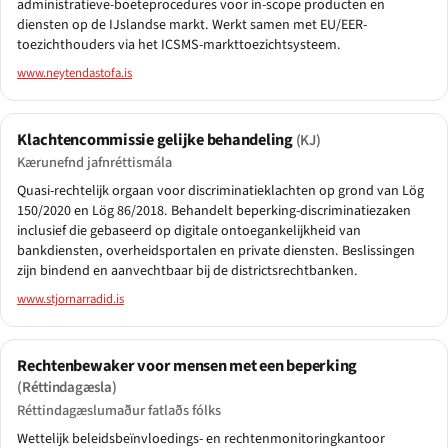
administratieve-boeteprocedures voor in-scope producten en
diensten op de IJslandse markt. Werkt samen met EU/EER-
toezichthouders via het ICSMS-markttoezichtsysteem.
www.neytendastofa.is
Klachtencommissie gelijke behandeling
(KJ)
Kærunefnd jafnréttismála
Quasi-rechtelijk orgaan voor discriminatieklachten op grond van Lög
150/2020 en Lög 86/2018. Behandelt beperking-discriminatiezaken
inclusief die gebaseerd op digitale ontoegankelijkheid van
bankdiensten, overheidsportalen en private diensten. Beslissingen
zijn bindend en aanvechtbaar bij de districtsrechtbanken.
www.stjornarradid.is
Rechtenbewaker voor mensen met een beperking
(Réttindagæsla)
Réttindagæslumaður fatlaðs fólks
Wettelijk beleidsbeïnvloedings- en rechtenmonitoringkantoor