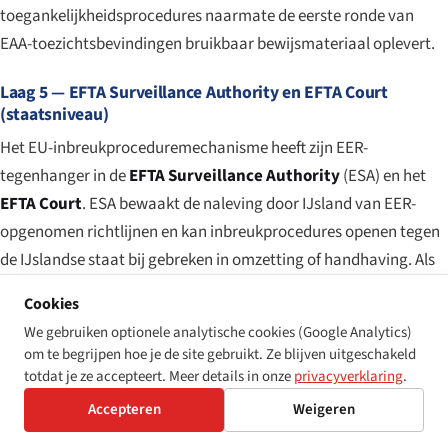
toegankelijkheidsprocedures naarmate de eerste ronde van
EAA-toezichtsbevindingen bruikbaar bewijsmateriaal oplevert.
Laag 5 — EFTA Surveillance Authority en EFTA Court
(staatsniveau)
Het EU-inbreukproceduremechanisme heeft zijn EER-
tegenhanger in de
EFTA Surveillance Authority
(ESA) en het
EFTA Court
. ESA bewaakt de naleving door IJsland van EER-
opgenomen richtlijnen en kan inbreukprocedures openen tegen
de IJslandse staat bij gebreken in omzetting of handhaving. Als
de zaak voor het EFTA Court komt en IJsland in gebreke wordt
Cookies
gesteld, zijn dagelijkse boetes en forfaitaire bedragen
We gebruiken optionele analytische cookies (Google Analytics)
beschikbaar op dezelfde rechtsbasis als het EU-regime van
om te begrijpen hoe je de site gebruikt. Ze blijven uitgeschakeld
artikel 260(2) VWEU, met bedragen die globaal evenredig zijn
totdat je ze accepteert. Meer details in onze
privacyverklaring
.
aan het BBP van IJsland.
Accepteren
Weigeren