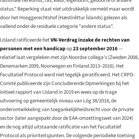
nationale herkomst, ras, kleur, eigendom, geboorte of andere
status." Beperking staat niet uitdrukkelijk vermeld maar wordt
door het Hooggerechtshof (
Hæstiréttur Íslands
) gelezen als
vallend onder de residuele categorie "andere status".
IJsland ratificeerde het
VN-Verdrag inzake de rechten van
personen met een handicap
op
23 september 2016
—
relatief laat vergeleken met zijn Noordse collega's (Zweden 2008,
Denemarken 2009, Noorwegen en Finland 2013–2016). Het
Facultatief Protocol werd niet tegelijk geratificeerd. Het CRPD-
Comité publiceerde zijn Concluderende Opmerkingen bij het
initieel rapport van IJsland in 2019 en wees op de trage
uitvoering op gemeentelijk niveau van Lög 38/2018, de
onderontwikkeling van toegankelijkheidsrecht voor de private
sector (later aangepakt door de EAA-omzettingswet van 2024)
en de nog altijd uitstaande ratificatie van het Facultatief
Protocol als prioriteitspunten. De volgende periodieke toetsing