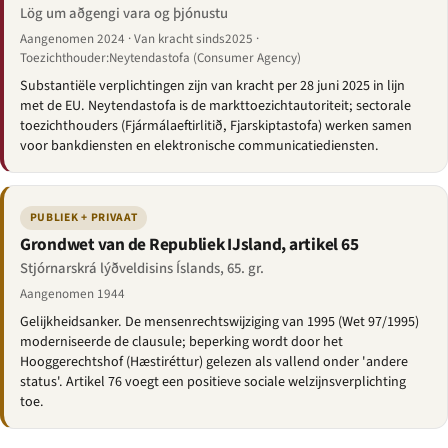
Lög um aðgengi vara og þjónustu
Aangenomen 2024 · Van kracht sinds2025 ·
Toezichthouder:Neytendastofa (Consumer Agency)
Substantiële verplichtingen zijn van kracht per 28 juni 2025 in lijn
met de EU. Neytendastofa is de markttoezichtautoriteit; sectorale
toezichthouders (Fjármálaeftirlitið, Fjarskiptastofa) werken samen
voor bankdiensten en elektronische communicatiediensten.
PUBLIEK + PRIVAAT
Grondwet van de Republiek IJsland, artikel 65
Stjórnarskrá lýðveldisins Íslands, 65. gr.
Aangenomen 1944
Gelijkheidsanker. De mensenrechtswijziging van 1995 (Wet 97/1995)
moderniseerde de clausule; beperking wordt door het
Hooggerechtshof (Hæstiréttur) gelezen als vallend onder 'andere
status'. Artikel 76 voegt een positieve sociale welzijnsverplichting
toe.