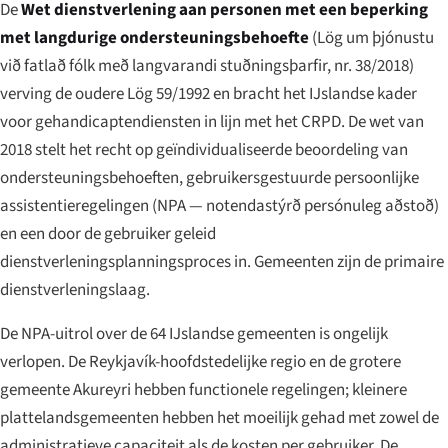
De
Wet dienstverlening aan personen met een beperking
met langdurige ondersteuningsbehoefte
(
Lög um þjónustu
við fatlað fólk með langvarandi stuðningsþarfir, nr. 38/2018
)
verving de oudere Lög 59/1992 en bracht het IJslandse kader
voor gehandicaptendiensten in lijn met het CRPD. De wet van
2018 stelt het recht op geïndividualiseerde beoordeling van
ondersteuningsbehoeften, gebruikersgestuurde persoonlijke
assistentieregelingen (NPA —
notendastýrð persónuleg aðstoð
)
en een door de gebruiker geleid
dienstverleningsplanningsproces in. Gemeenten zijn de primaire
dienstverleningslaag.
De NPA-uitrol over de 64 IJslandse gemeenten is ongelijk
verlopen. De Reykjavík-hoofdstedelijke regio en de grotere
gemeente Akureyri hebben functionele regelingen; kleinere
plattelandsgemeenten hebben het moeilijk gehad met zowel de
administratieve capaciteit als de kosten per gebruiker. De