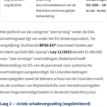
Lög 86/2018
discriminatiebesluit van de
ISK 200K – 1M
Klachtencommissie gelijke
(€1.300 – €6.600)
behandeling
Het plafond van de categorie "zeer ernstig" onder de EAA-
omzettingswet ligt ver onder het EU-brede equivalent. Ter
vergelijking: Duitslands
BFSG §37
maximeert boetes per
incident op €100.000; Spanje's
Ley 11/2023
bereikt €1.000.000
voor "zeer ernstige" overtredingen; Nederland heeft
blootstelling tot 5% van de jaaromzet voor systemische
overtredingen aangekondigd. De IJslandse bedragen
weerspiegelen zowel de kleinere schaal van de IJslandse markt
als de voorkeur van Neytendastofa voor herstelmaatregelen
boven hoge eenmalige boetes in de eerste toezichtscyclus.
Laag 2 — civiele schadevergoeding (ongelimiteerd)