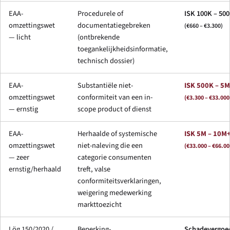
EAA-
Procedurele of
ISK 100K – 50
omzettingswet
documentatiegebreken
(€660 – €3.300)
— licht
(ontbrekende
toegankelijkheidsinformatie,
technisch dossier)
EAA-
Substantiële niet-
ISK 500K – 5M
omzettingswet
conformiteit van een in-
(€3.300 – €33.000
— ernstig
scope product of dienst
EAA-
Herhaalde of systemische
ISK 5M – 10M
omzettingswet
niet-naleving die een
(€33.000 – €66.00
— zeer
categorie consumenten
ernstig/herhaald
treft, valse
conformiteitsverklaringen,
weigering medewerking
markttoezicht
Lög 150/2020 /
Beperking-
Schadevergoed