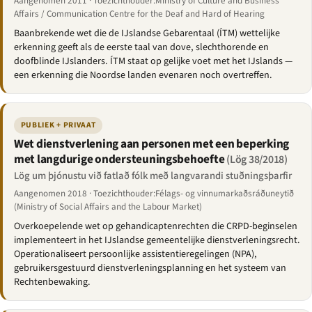
Aangenomen 2011 · Toezichthouder:Ministry of Culture and Business
Affairs / Communication Centre for the Deaf and Hard of Hearing
Baanbrekende wet die de IJslandse Gebarentaal (ÍTM) wettelijke
erkenning geeft als de eerste taal van dove, slechthorende en
doofblinde IJslanders. ÍTM staat op gelijke voet met het IJslands —
een erkenning die Noordse landen evenaren noch overtreffen.
PUBLIEK + PRIVAAT
Wet dienstverlening aan personen met een beperking
met langdurige ondersteuningsbehoefte
(Lög 38/2018)
Lög um þjónustu við fatlað fólk með langvarandi stuðningsþarfir
Aangenomen 2018 · Toezichthouder:Félags- og vinnumarkaðsráðuneytið
(Ministry of Social Affairs and the Labour Market)
Overkoepelende wet op gehandicaptenrechten die CRPD-beginselen
implementeert in het IJslandse gemeentelijke dienstverleningsrecht.
Operationaliseert persoonlijke assistentieregelingen (NPA),
gebruikersgestuurd dienstverleningsplanning en het systeem van
Rechtenbewaking.