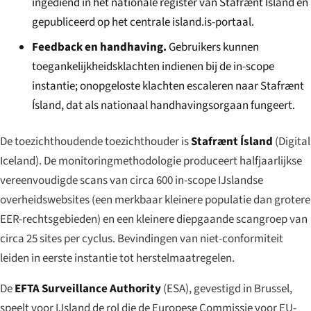
ingediend in het nationale register van Stafrænt Ísland en
gepubliceerd op het centrale
island.is
-portaal.
Feedback en handhaving.
Gebruikers kunnen
toegankelijkheidsklachten indienen bij de in-scope
instantie; onopgeloste klachten escaleren naar Stafrænt
Ísland, dat als nationaal handhavingsorgaan fungeert.
De toezichthoudende toezichthouder is
Stafrænt Ísland
(Digital
Iceland). De monitoringmethodologie produceert halfjaarlijkse
vereenvoudigde scans van circa 600 in-scope IJslandse
overheidswebsites (een merkbaar kleinere populatie dan grotere
EER-rechtsgebieden) en een kleinere diepgaande scangroep van
circa 25 sites per cyclus. Bevindingen van niet-conformiteit
leiden in eerste instantie tot herstelmaatregelen.
De
EFTA Surveillance Authority
(ESA), gevestigd in Brussel,
speelt voor IJsland de rol die de Europese Commissie voor EU-