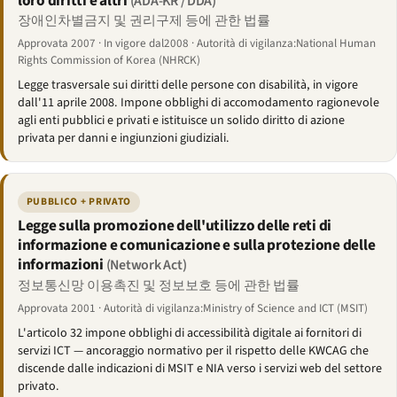
loro diritti e altri
(ADA-KR / DDA)
장애인차별금지 및 권리구제 등에 관한 법률
Approvata 2007 · In vigore dal2008 · Autorità di vigilanza:National Human
Rights Commission of Korea (NHRCK)
Legge trasversale sui diritti delle persone con disabilità, in vigore
dall'11 aprile 2008. Impone obblighi di accomodamento ragionevole
agli enti pubblici e privati e istituisce un solido diritto di azione
privata per danni e ingiunzioni giudiziali.
PUBBLICO + PRIVATO
Legge sulla promozione dell'utilizzo delle reti di
informazione e comunicazione e sulla protezione delle
informazioni
(Network Act)
정보통신망 이용촉진 및 정보보호 등에 관한 법률
Approvata 2001 · Autorità di vigilanza:Ministry of Science and ICT (MSIT)
L'articolo 32 impone obblighi di accessibilità digitale ai fornitori di
servizi ICT — ancoraggio normativo per il rispetto delle KWCAG che
discende dalle indicazioni di MSIT e NIA verso i servizi web del settore
privato.