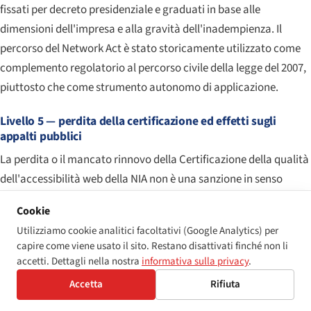
fissati per decreto presidenziale e graduati in base alle
dimensioni dell'impresa e alla gravità dell'inadempienza. Il
percorso del Network Act è stato storicamente utilizzato come
complemento regolatorio al percorso civile della legge del 2007,
piuttosto che come strumento autonomo di applicazione.
Livello 5 — perdita della certificazione ed effetti sugli
appalti pubblici
La perdita o il mancato rinnovo della Certificazione della qualità
dell'accessibilità web della NIA non è una sanzione in senso
normativo, ma per qualsiasi operatore che serva il settore
Cookie
pubblico coreano tramite un contratto di appalto —
Utilizziamo cookie analitici facoltativi (Google Analytics) per
amministrazione centrale, enti locali, università pubbliche,
capire come viene usato il sito. Restano disattivati finché non li
banche del settore pubblico, piattaforme radiotelevisive
accetti. Dettagli nella nostra
informativa sulla privacy
.
pubbliche — l'assenza di una certificazione corrente costituisce
Accetta
Rifiuta
abitualmente un requisito preclusivo per l'idoneità all'appalto.