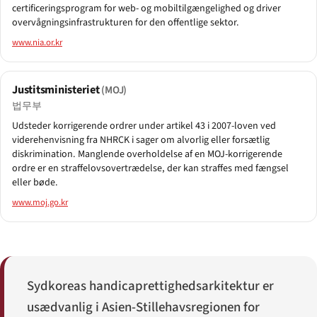
certificeringsprogram for web- og mobiltilgængelighed og driver
overvågnings­infrastrukturen for den offentlige sektor.
www.nia.or.kr
Justitsministeriet
(MOJ)
법무부
Udsteder korrigerende ordrer under artikel 43 i 2007-loven ved
viderehenvisning fra NHRCK i sager om alvorlig eller forsætlig
diskrimination. Manglende overholdelse af en MOJ-korrigerende
ordre er en straffelovsovertrædelse, der kan straffes med fængsel
eller bøde.
www.moj.go.kr
Sydkoreas handicaprettigheds­arkitektur er
usædvanlig i Asien-Stillehavsregionen for