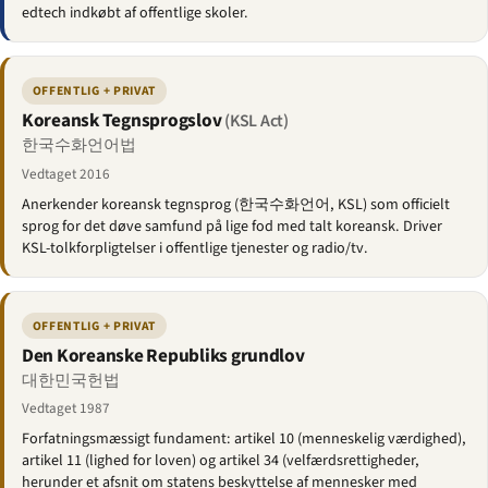
edtech indkøbt af offentlige skoler.
OFFENTLIG + PRIVAT
Koreansk Tegnsprogs­lov
(KSL Act)
한국수화언어법
Vedtaget 2016
Anerkender koreansk tegnsprog (한국수화언어, KSL) som officielt
sprog for det døve samfund på lige fod med talt koreansk. Driver
KSL-tolk­forpligtelser i offentlige tjenester og radio/tv.
OFFENTLIG + PRIVAT
Den Koreanske Republiks grundlov
대한민국헌법
Vedtaget 1987
Forfatningsmæssigt fundament: artikel 10 (menneskelig værdighed),
artikel 11 (lighed for loven) og artikel 34 (velfærdsrettigheder,
herunder et afsnit om statens beskyttelse af mennesker med