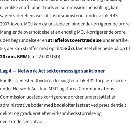
eller ikke er afhjulpet trods en kommissions­henstilling, kan
sagen viderehenvises til Justitsministeriet under artikel 43 i
2007-loven. MOJ kan da udstede en bindende korrigerende ordre.
Manglende overholdelse af en endelig MOJ-korrigerende ordre
uden begrundelse er en
straffelovsovertrædelse
under artikel
50, der kan straffes med op til
tre års
fængsel eller bøde på op til
30 mio. KRW
(ca. 22.000 USD).
Lag 4 — Network Act sektormæssige sanktioner
For IKT-tjenesteudbydere, der svigter artikel 32-forpligtelserne
under Network Act, kan MSIT og Korea Communications
Commission udstede korrigerende ordrer understøttet af
administrative bøder med bødelofter fastsat ved præsidentielt
dekret og gradueret efter virksomheds­størrelse og
overtrædelsens alvor.