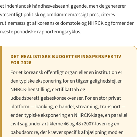
et indenlandsk håndhævelses­anliggende, men de genererer
væsentligt politisk og omdømmemæssigt pres, citeres
rutinemæssigt af koreanske domstole og NHRCK og former den
næste periodiske rapporteringscyklus.
DET REALISTISKE BUDGETTERINGSPERSPEKTIV
FOR 2026
For et koreansk offentligt organ eller en institution er
den typiske eksponering for en tilgængeligheds­fejl en
NHRCK-henstilling, certifikattab og
udbudsberettigelses­konsekvenser. For en stor privat
platform — banking, e-handel, streaming, transport —
er den typiske eksponering en NHRCK-klage, en parallel
civil sag under artiklerne 46 og 48 i 2007-loven og en
påbudsordre, der kræver specifik afhjælpning mod en