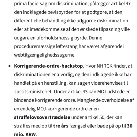
prima facie-sag om diskrimination, pålægger artikel 47
den indklagede bevisbyrden for at godtgøre, at den
differentielle behandling ikke udgjorde diskrimination,
eller at imødekommelse af den ønskede tilpasning ville
udgøre en uforholdsmæssig byrde. Denne
proceduremæssige løftestang har været afgørende i
webtilgængeligheds­sagerne.
Korrigerende-ordre-backstop.
Hvor NHRCK finder, at
diskriminationen er alvorlig, og den indklagede ikke har
handlet på en henstilling, kan sagen viderehenvises til
Justitsministeriet. Under artikel 43 kan MOJ udstede en
bindende korrigerende ordre. Manglende overholdelse af
en endelig MOJ-korrigerende ordre er en
straffelovsovertrædelse
under artikel 50, der kan
straffes med op til
tre års
fængsel eller bøde på op til
30
mio. KRW
.