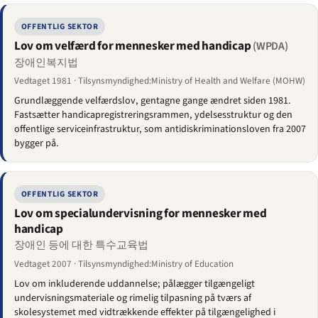
OFFENTLIG SEKTOR
Lov om velfærd for mennesker med handicap
(WPDA)
장애인복지법
Vedtaget 1981 · Tilsynsmyndighed:Ministry of Health and Welfare (MOHW)
Grundlæggende velfærdslov, gentagne gange ændret siden 1981.
Fastsætter handicap­registreringsrammen, ydelsesstruktur og den
offentlige serviceinfrastruktur, som anti­diskriminationsloven fra 2007
bygger på.
OFFENTLIG SEKTOR
Lov om specialundervisning for mennesker med
handicap
장애인 등에 대한 특수교육법
Vedtaget 2007 · Tilsynsmyndighed:Ministry of Education
Lov om inkluderende uddannelse; pålægger tilgængeligt
undervisningsmateriale og rimelig tilpasning på tværs af
skolesystemet med vidtrækkende effekter på tilgængelighed i