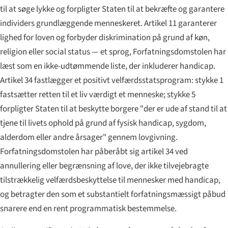
til at søge lykke og forpligter Staten til at bekræfte og garantere
individers grundlæggende menneskeret. Artikel 11 garanterer
lighed for loven og forbyder diskrimination på grund af køn,
religion eller social status — et sprog, Forfatningsdomstolen har
læst som en ikke-udtømmende liste, der inkluderer handicap.
Artikel 34 fastlægger et positivt velfærdsstats­program: stykke 1
fastsætter retten til et liv værdigt et menneske; stykke 5
forpligter Staten til at beskytte borgere "der er ude af stand til at
tjene til livets ophold på grund af fysisk handicap, sygdom,
alderdom eller andre årsager" gennem lovgivning.
Forfatningsdomstolen har påberåbt sig artikel 34 ved
annullering eller begrænsning af love, der ikke tilvejebragte
tilstrækkelig velfærdsbeskyttelse til mennesker med handicap,
og betragter den som et substantielt forfatningsmæssigt påbud
snarere end en rent programmatisk bestemmelse.