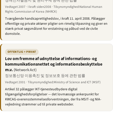
장애인차별금지 및 권리구제 등에 관한 법률
Vedtaget 2007 · I kraft siden2008 · Tilsynsmyndighed:National Human
Rights Commission of Korea (NHRCK)
Tværgående handicaprettigheds­lov, i kraft 11. april 2008. Pålægger
offentlige og private aktører pligter om rimelig tilpasning og giver en
stærk privat søgsmålsret for erstatning og påbud ved de civile
domstole.
OFFENTLIG + PRIVAT
Lov om fremme af udnyttelse af informations- og
kommunikationsnettet og informationsbeskyttelse
m.v.
(Network Act)
정보통신망 이용촉진 및 정보보호 등에 관한 법률
Vedtaget 2001 · Tilsynsmyndighed:Ministry of Science and ICT (MSIT)
Artikel 32 pålægger IKT-tjenesteudbydere digital
tilgængeligheds­forpligtelser — det lovmæssige ankerpunkt for
KWCAG-overensstemmelses­forventningen, der fra MSIT- og NIA-
vejledning strømmer ud til private websteder.