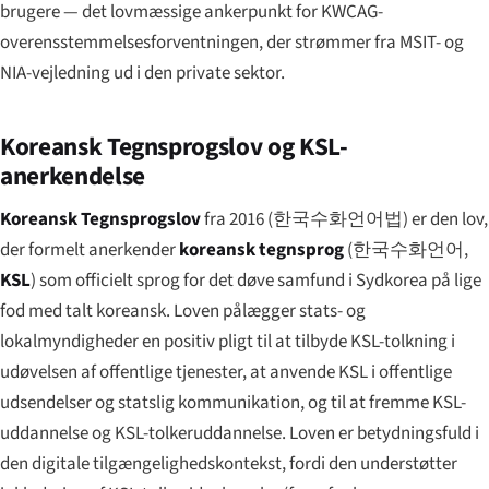
brugere — det lovmæssige ankerpunkt for KWCAG-
overensstemmelses­forventningen, der strømmer fra MSIT- og
NIA-vejledning ud i den private sektor.
Koreansk Tegnsprogs­lov og KSL-
anerkendelse
Koreansk Tegnsprogs­lov
fra 2016 (
한국수화언어법
) er den lov,
der formelt anerkender
koreansk tegnsprog
(
한국수화언어
,
KSL
) som officielt sprog for det døve samfund i Sydkorea på lige
fod med talt koreansk. Loven pålægger stats- og
lokalmyndigheder en positiv pligt til at tilbyde KSL-tolkning i
udøvelsen af offentlige tjenester, at anvende KSL i offentlige
udsendelser og statslig kommunikation, og til at fremme KSL-
uddannelse og KSL-tolkeruddannelse. Loven er betydningsfuld i
den digitale tilgængeligheds­kontekst, fordi den understøtter