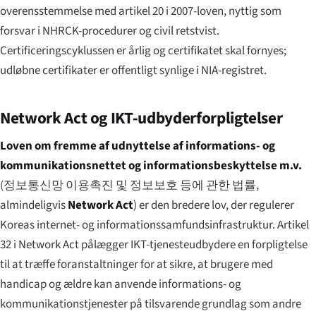
overensstemmelse med artikel 20 i 2007-loven, nyttig som
forsvar i NHRCK-procedurer og civil retstvist.
Certificeringscyklussen er årlig og certifikatet skal fornyes;
udløbne certifikater er offentligt synlige i NIA-registret.
Network Act og IKT-udbyder­forpligtelser
Loven om fremme af udnyttelse af informations- og
kommunikationsnettet og informationsbeskyttelse m.v.
(
정보통신망 이용촉진 및 정보보호 등에 관한 법률
,
almindeligvis
Network Act
) er den bredere lov, der regulerer
Koreas internet- og informationssamfunds­infrastruktur. Artikel
32 i Network Act pålægger IKT-tjenesteudbydere en forpligtelse
til at træffe foranstaltninger for at sikre, at brugere med
handicap og ældre kan anvende informations- og
kommunikationstjenester på tilsvarende grundlag som andre