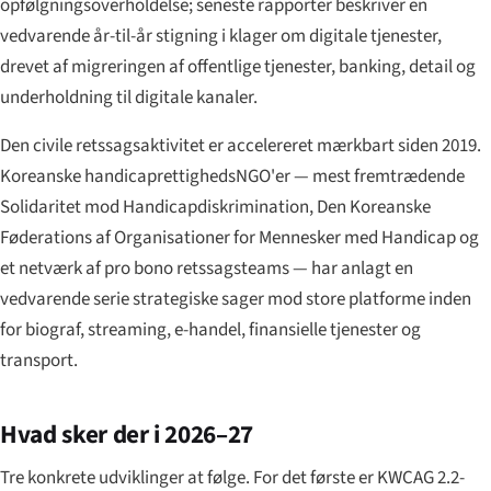
opfølgnings­overholdelse; seneste rapporter beskriver en
vedvarende år-til-år stigning i klager om digitale tjenester,
drevet af migreringen af offentlige tjenester, banking, detail og
underholdning til digitale kanaler.
Den civile retssags­aktivitet er accelereret mærkbart siden 2019.
Koreanske handicaprettigheds­NGO'er — mest fremtrædende
Solidaritet mod Handicapdiskrimination, Den Koreanske
Føderations af Organisationer for Mennesker med Handicap og
et netværk af pro bono retssags­teams — har anlagt en
vedvarende serie strategiske sager mod store platforme inden
for biograf, streaming, e-handel, finansielle tjenester og
transport.
Hvad sker der i 2026–27
Tre konkrete udviklinger at følge. For det første er KWCAG 2.2-