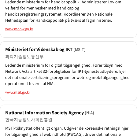
Ledende ministerium for handicappolitik. Administrerer Lov om
velfærd for mennesker med handicap og
handicap­registreringssystemet. Koordinerer Den Nationale
Helhedsplan for Handicappolitik på tværs af fagministerier.
www.mohw.go.kr
Ministeriet for Videnskab og IKT
(MSIT)
과학기술정보통신부
Ledende ministerium for digital tilgængelighed. Fører tilsyn med
Network Acts artikel 32-forpligtelser for IKT-tjenesteudbydere. Ejer
det nationale certificeringsprogram for web- og mobiltilgængelighed
operationelt leveret af NIA.
www.msit.go.kr
National Information Society Agency
(NIA)
한국지능정보사회진흥원
MSIT-tilknyttet offentligt organ. Udgiver de koreanske retningslinjer
for tilgængelighed af webindhold (KWCAG), driver det nationale