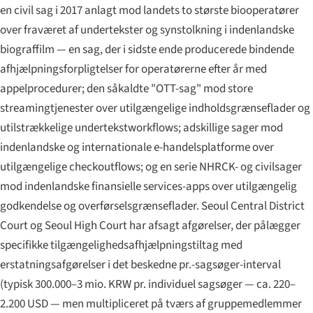
en civil sag i 2017 anlagt mod landets to største biooperatører
over fraværet af undertekster og synstolkning i indenlandske
biograffilm — en sag, der i sidste ende producerede bindende
afhjælpnings­forpligtelser for operatørerne efter år med
appel­procedurer; den såkaldte "OTT-sag" mod store
streaming­tjenester over utilgængelige indholdsgrænseflader og
utilstrækkelige undertekst­workflows; adskillige sager mod
indenlandske og internationale e-handels­platforme over
utilgængelige checkoutflows; og en serie NHRCK- og civil­sager
mod indenlandske finansielle services-apps over utilgængelig
godkendelse og overførsels­grænseflader. Seoul Central District
Court og Seoul High Court har afsagt afgørelser, der pålægger
specifikke tilgængeligheds­afhjælpnings­tiltag med
erstatnings­afgørelser i det beskedne pr.-sagsøger-interval
(typisk 300.000–3 mio. KRW pr. individuel sagsøger — ca. 220–
2.200 USD — men multipliceret på tværs af gruppemedlemmer