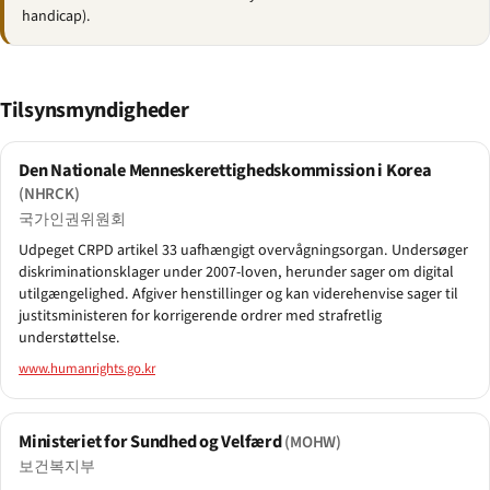
handicap).
Tilsynsmyndigheder
Den Nationale Menneskerettigheds­kommission i Korea
(NHRCK)
국가인권위원회
Udpeget CRPD artikel 33 uafhængigt overvågningsorgan. Undersøger
diskriminationsklager under 2007-loven, herunder sager om digital
utilgængelighed. Afgiver henstillinger og kan viderehenvise sager til
justitsministeren for korrigerende ordrer med strafretlig
understøttelse.
www.humanrights.go.kr
Ministeriet for Sundhed og Velfærd
(MOHW)
보건복지부