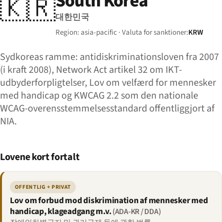
South Korea
🇰🇷
대한민국
Region: asia-pacific · Valuta for sanktioner:
KRW
Sydkoreas ramme: anti­diskriminationsloven fra 2007
(i kraft 2008), Network Act artikel 32 om IKT-
udbyder­forpligtelser, Lov om velfærd for mennesker
med handicap og KWCAG 2.2 som den nationale
WCAG-overensstemmelses­standard offentliggjort af
NIA.
Lovene kort fortalt
OFFENTLIG + PRIVAT
Lov om forbud mod diskrimination af mennesker med
handicap, klageadgang m.v.
(ADA-KR / DDA)