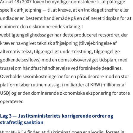
Artikel 48 i 2007-loven bemyndiger domstolene til at pålægge
specifik afhjælpning — til at kræve, at en indklaget træffer eller
undlader en bestemt handlemåde på en defineret tidsplan for at
eliminere den diskriminerende virkning. I
webtilgængeligheds­sager har dette produceret retsordrer, der
kræver navngivet teknisk afhjælpning (tilvejebringelse af
alternativ tekst, tilgængeligt undertekstning, tilgængelige
godkendelses­flows) mod en domstolsovervåget tidsplan, med
trussel om håndfast håndhævelse ved forsinkede deadlines.
Overholdelsesomkostningerne for en påbudsordre mod en stor
platform løber rutinemæssigt i milliarder af KRW (millioner af
USD) og er den dominerende økonomiske eksponering for store
operatører.
Lag 3 — Justitsministeriets korrigerende ordrer og
strafretlig sanktion
Hvor NHRCK finder, at diskriminationen er alvorlig, forsætlig