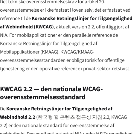
Det tekniske overensstemmelses­krav for artikel 20-
overensstemmelse er ikke fastsat i loven selv; det er fastsat ved
reference til de
Koreanske Retningslinjer for Tilgængelighed
af Webindhold (KWCAG)
, aktuelt version 2.2, offentliggjort af
NIA. For mobilapplikationer er den parallelle reference de
Koreanske Retningslinjer for Tilgængelighed af
Mobilapplikationer (KMAAG). KWCAG/KMAAG-
overensstemmelses­standarden er obligatorisk for offentlige
tjenester og er den operative reference i privat-sektor-retstvist.
KWCAG 2.2 — den nationale WCAG-
overensstemmelses­standard
De
Koreanske Retningslinjer for Tilgængelighed af
Webindhold 2.2
(
한국형 웹 콘텐츠 접근성 지침 2.2
, KWCAG
2.2) er den nationale standard for overensstemmelse af
webindhold. Den er offentliggjort af NIA under MSITs myndighed,