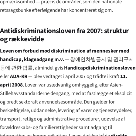
opmærksomhed — præcis de områder, som den nationale
retssags­bunke efterfølgende har koncentreret sig om.
Anti­diskriminationsloven fra 2007: struktur
og rækkevidde
Loven om forbud mod diskrimination af mennesker med
handicap, klageadgang m.v.
—
장애인차별금지 및 권리구제
등에 관한 법률
, almindeligvis
Handicapdiskriminationsloven
eller
ADA-KR
— blev vedtaget i april 2007 og trådte i kraft
11.
april 2008
. Loven var usædvanlig omhyggelig, efter Asien-
Stillehavs­standarderne dengang, med at fastlægge et eksplicit
og bredt sektoralt anvendelsesområde. Den gælder for
beskæftigelse, uddannelse, levering af varer og tjenesteydelser,
transport, retlige og administrative procedurer, udøvelse af
forældreskabs- og familierettigheder samt adgang til
information og kommunikation. Loven dækker både
direkte