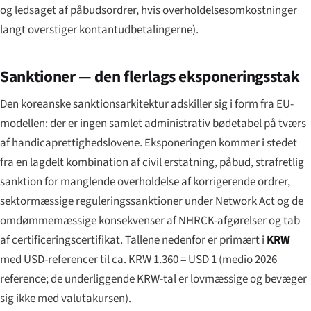
og ledsaget af påbudsordrer, hvis overholdelsesomkostninger
langt overstiger kontantudbetalingerne).
Sanktioner — den flerlags eksponerings­stak
Den koreanske sanktions­arkitektur adskiller sig i form fra EU-
modellen: der er ingen samlet administrativ bødetabel på tværs
af handicaprettigheds­lovene. Eksponeringen kommer i stedet
fra en lagdelt kombination af civil erstatning, påbud, strafretlig
sanktion for manglende overholdelse af korrigerende ordrer,
sektormæssige regulerings­sanktioner under Network Act og de
omdømmemæssige konsekvenser af NHRCK-afgørelser og tab
af certificeringscertifikat. Tallene nedenfor er primært i
KRW
med USD-referencer til ca. KRW 1.360 = USD 1 (medio 2026
reference; de underliggende KRW-tal er lovmæssige og bevæger
sig ikke med valutakursen).