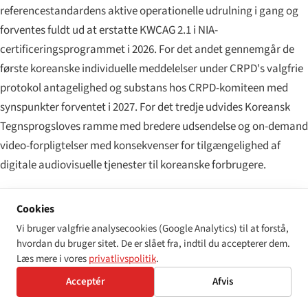
referencestandardens aktive operationelle udrulning i gang og
forventes fuldt ud at erstatte KWCAG 2.1 i NIA-
certificeringsprogrammet i 2026. For det andet gennemgår de
første koreanske individuelle meddelelser under CRPD's valgfrie
protokol antagelighed og substans hos CRPD-komiteen med
synspunkter forventet i 2027. For det tredje udvides Koreansk
Tegnsprogsloves ramme med bredere udsendelse og on-demand
video-forpligtelser med konsekvenser for tilgængelighed af
digitale audiovisuelle tjenester til koreanske forbrugere.
Cookies
DEN PRAKTISKE OVERHOLDELSESTJEKLISTE FOR
Vi bruger valgfrie analysecookies (Google Analytics) til at forstå,
2026
hvordan du bruger sitet. De er slået fra, indtil du accepterer dem.
Hvis du driver et koreansk offentligt websted eller
Læs mere i vores
privatlivspolitik
.
mobilapplikation:
oprethold en aktuel NIA Web
Acceptér
Afvis
Accessibility Quality Certification (eller KMAAG-