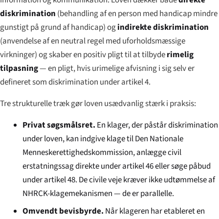
diskrimination
(behandling af en person med handicap mindre
gunstigt på grund af handicap) og
indirekte diskrimination
(anvendelse af en neutral regel med uforholdsmæssige
virkninger) og skaber en positiv pligt til at tilbyde
rimelig
tilpasning
— en pligt, hvis urimelige afvisning i sig selv er
defineret som diskrimination under artikel 4.
Tre strukturelle træk gør loven usædvanlig stærk i praksis:
Privat søgsmålsret.
En klager, der påstår diskrimination
under loven, kan indgive klage til Den Nationale
Menneskerettigheds­kommission, anlægge civil
erstatningssag direkte under artikel 46 eller søge påbud
under artikel 48. De civile veje kræver ikke udtømmelse af
NHRCK-klagemekanismen — de er parallelle.
Omvendt bevisbyrde.
Når klageren har etableret en