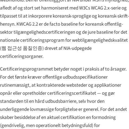
afledt af og stort set harmoniseret med W3Cs WCAG 2.x-serie og
tilpasset til at inkorporere koreansk-sproglige og koreansk-skrift-
hensyn. KWCAG 2.2 er de facto baseline for koreansk offentlig-
sektor tilgængeligheds­certificeringen og de jure baseline for det
nationale certificeringsprogram for web­tilgængeligheds­kvalitet
(
웹 접근성 품질인증
) drevet af NIA-udpegede
certifi­cerings­organer.
Certificeringsprogrammet betyder noget i praksis af to årsager.
For det første kræver offentlige udbudsspecifikationer
rutinemæssigt, at kontrakterede websteder og applikationer
opnår eller opretholder certificeringscertifikatet — og gør
standarden til en hård udbudsbarriere, selv hvor den
underliggende lovmæssige forpligtelse er generel. For det andet
skaber besiddelse af en aktuel certifikation en formodning
(gendrivelig, men operationelt betydningsfuld) for