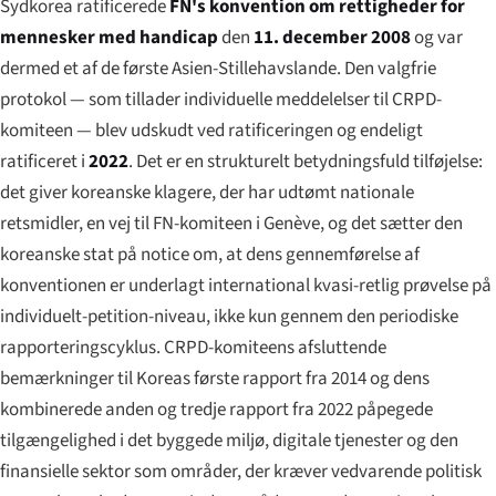
Sydkorea ratificerede
FN's konvention om rettigheder for
mennesker med handicap
den
11. december 2008
og var
dermed et af de første Asien-Stillehavslande. Den valgfrie
protokol — som tillader individuelle meddelelser til CRPD-
komiteen — blev udskudt ved ratificeringen og endeligt
ratificeret i
2022
. Det er en strukturelt betydningsfuld tilføjelse:
det giver koreanske klagere, der har udtømt nationale
retsmidler, en vej til FN-komiteen i Genève, og det sætter den
koreanske stat på notice om, at dens gennemførelse af
konventionen er underlagt international kvasi-retlig prøvelse på
individuelt-petition-niveau, ikke kun gennem den periodiske
rapporteringscyklus. CRPD-komiteens afsluttende
bemærkninger til Koreas første rapport fra 2014 og dens
kombinerede anden og tredje rapport fra 2022 påpegede
tilgængelighed i det byggede miljø, digitale tjenester og den
finansielle sektor som områder, der kræver vedvarende politisk