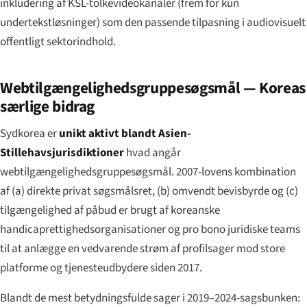
inkludering af KSL-tolke­videokanaler (frem for kun
undertekstløsninger) som den passende tilpasning i audiovisuelt
offentligt sektorindhold.
Webtilgængeligheds­gruppesøgsmål — Koreas
særlige bidrag
Sydkorea er
unikt aktivt blandt Asien-
Stillehavs­jurisdiktioner
hvad angår
webtilgængeligheds­gruppesøgsmål. 2007-lovens kombination
af (a) direkte privat søgsmålsret, (b) omvendt bevisbyrde og (c)
tilgængelighed af påbud er brugt af koreanske
handicaprettigheds­organisationer og pro bono juridiske teams
til at anlægge en vedvarende strøm af profilsager mod store
platforme og tjenesteudbydere siden 2017.
Blandt de mest betydningsfulde sager i 2019–2024-sagsbunken: