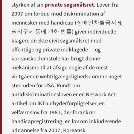
styrken af sin
private søgsmålsret
. Loven fra
2007 om forbud mod diskrimination af
mennesker med handicap (
장애인차별금지 및
권리구제 등에 관한 법률
) giver individuelle
klagere direkte civil søgsmålsret mod
offentlige og private indklagede — og
koreanske domstole har brugt denne
mekanisme til at afsige nogle af de mest
vidtgående webtilgængeligheds­domme noget
sted uden for USA. Rundt om
anti­diskriminationsloven er en Network Act-
artikel om IKT-udbyder­forpligtelser, en
velfærdslov fra 1981, der forankrer
handicap­registrering, en lov om inkluderende
uddannelse fra 2007, Koreansk