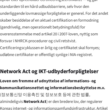
standarden til en hård udbudsbarriere, selv hvor den
underliggende lovmæssige forpligtelse er generel. For det andet
skaber besiddelse af en aktuel certifikation en formodning
(gendrivelig, men operationelt betydningsfuld) for
overensstemmelse med artikel 20 i 2007-loven, nyttig som
forsvar i NHRCK-procedurer og civil retstvist.
Certificeringscyklussen er årlig og certifikatet skal fornyes;
udløbne certifikater er offentligt synlige i NIA-registret.
Network Act og IKT-udbyder­forpligtelser
Loven om fremme af udnyttelse af informations- og
kommunikationsnettet og informationsbeskyttelse m.v.
(
정보통신망 이용촉진 및 정보보호 등에 관한 법률
,
almindeligvis
Network Act
) er den bredere lov, der regulerer
Koreas internet- og informationssamfunds­infrastruktur. Artikel