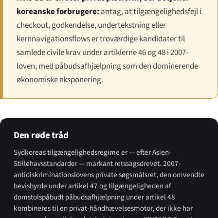
koreanske forbrugere:
antag, at tilgængeligheds­fejl i
checkout, godkendelse, undertekstning eller
kernnavigations­flows er troværdige kandidater til
samlede civile krav under artiklerne 46 og 48 i 2007-
loven, med påbuds­afhjælpning som den dominerende
økonomiske eksponering.
Den røde tråd
Sydkoreas tilgængeligheds­regime er — efter Asien-
Stillehavs­standarder — markant retssagsdrevet. 2007-
anti­diskriminationslovens private søgsmålsret, den omvendte
bevisbyrde under artikel 47 og tilgængeligheden af
domstolspåbudt påbuds­afhjælpning under artikel 48
kombineres til en privat-håndhævelses­motor, der ikke har