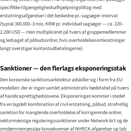
specifikke tilgængeligheds­afhjælpnings­tiltag med
erstatnings­afgørelser i det beskedne pr.-sagsøger-interval
(typisk 300.000–3 mio. KRW pr. individuel sagsøger — ca. 220–
2.200 USD — men multipliceret på tværs af gruppemedlemmer
og ledsaget af påbudsordrer, hvis overholdelsesomkostninger
langt overstiger kontantudbetalingerne).
Sanktioner — den flerlags eksponerings­stak
Den koreanske sanktions­arkitektur adskiller sig i form fra EU-
modellen: der er ingen samlet administrativ bødetabel på tværs
af handicaprettigheds­lovene. Eksponeringen kommer i stedet
fra en lagdelt kombination af civil erstatning, påbud, strafretlig
sanktion for manglende overholdelse af korrigerende ordrer,
sektormæssige regulerings­sanktioner under Network Act og de
omdømmemæssige konsekvenser af NHRCK-afgørelser og tab