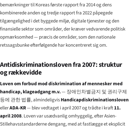
bemærkninger til Koreas første rapport fra 2014 og dens
kombinerede anden og tredje rapport fra 2022 påpegede
tilgængelighed i det byggede miljø, digitale tjenester og den
finansielle sektor som områder, der kræver vedvarende politisk
opmærksomhed — præcis de områder, som den nationale
retssags­bunke efterfølgende har koncentreret sig om.
Anti­diskriminationsloven fra 2007: struktur
og rækkevidde
Loven om forbud mod diskrimination af mennesker med
handicap, klageadgang m.v.
—
장애인차별금지 및 권리구제
등에 관한 법률
, almindeligvis
Handicapdiskriminationsloven
eller
ADA-KR
— blev vedtaget i april 2007 og trådte i kraft
11.
april 2008
. Loven var usædvanlig omhyggelig, efter Asien-
Stillehavs­standarderne dengang, med at fastlægge et eksplicit