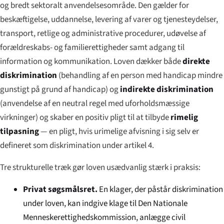
og bredt sektoralt anvendelsesområde. Den gælder for
beskæftigelse, uddannelse, levering af varer og tjenesteydelser,
transport, retlige og administrative procedurer, udøvelse af
forældreskabs- og familierettigheder samt adgang til
information og kommunikation. Loven dækker både
direkte
diskrimination
(behandling af en person med handicap mindre
gunstigt på grund af handicap) og
indirekte diskrimination
(anvendelse af en neutral regel med uforholdsmæssige
virkninger) og skaber en positiv pligt til at tilbyde
rimelig
tilpasning
— en pligt, hvis urimelige afvisning i sig selv er
defineret som diskrimination under artikel 4.
Tre strukturelle træk gør loven usædvanlig stærk i praksis:
Privat søgsmålsret.
En klager, der påstår diskrimination
under loven, kan indgive klage til Den Nationale
Menneskerettigheds­kommission, anlægge civil