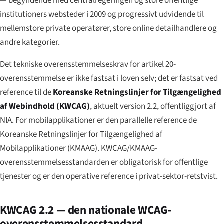
— begyndende med centralregeringen og store offentlige
institutioners websteder i 2009 og progressivt udvidende til
mellemstore private operatører, store online detailhandlere og
andre kategorier.
Det tekniske overensstemmelses­krav for artikel 20-
overensstemmelse er ikke fastsat i loven selv; det er fastsat ved
reference til de
Koreanske Retningslinjer for Tilgængelighed
af Webindhold (KWCAG)
, aktuelt version 2.2, offentliggjort af
NIA. For mobilapplikationer er den parallelle reference de
Koreanske Retningslinjer for Tilgængelighed af
Mobilapplikationer (KMAAG). KWCAG/KMAAG-
overensstemmelses­standarden er obligatorisk for offentlige
tjenester og er den operative reference i privat-sektor-retstvist.
KWCAG 2.2 — den nationale WCAG-
overensstemmelses­standard