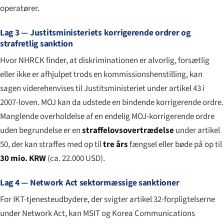
operatører.
Lag 3 — Justitsministeriets korrigerende ordrer og
strafretlig sanktion
Hvor NHRCK finder, at diskriminationen er alvorlig, forsætlig
eller ikke er afhjulpet trods en kommissions­henstilling, kan
sagen viderehenvises til Justitsministeriet under artikel 43 i
2007-loven. MOJ kan da udstede en bindende korrigerende ordre.
Manglende overholdelse af en endelig MOJ-korrigerende ordre
uden begrundelse er en
straffelovsovertrædelse
under artikel
50, der kan straffes med op til
tre års
fængsel eller bøde på op til
30 mio. KRW
(ca. 22.000 USD).
Lag 4 — Network Act sektormæssige sanktioner
For IKT-tjenesteudbydere, der svigter artikel 32-forpligtelserne
under Network Act, kan MSIT og Korea Communications