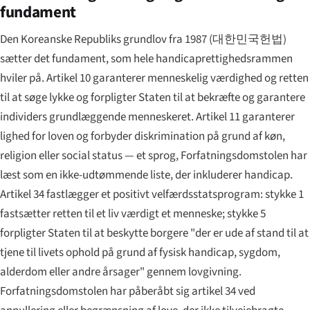
fundament
Den Koreanske Republiks grundlov fra 1987 (
대한민국헌법
)
sætter det fundament, som hele handicaprettigheds­rammen
hviler på. Artikel 10 garanterer menneskelig værdighed og retten
til at søge lykke og forpligter Staten til at bekræfte og garantere
individers grundlæggende menneskeret. Artikel 11 garanterer
lighed for loven og forbyder diskrimination på grund af køn,
religion eller social status — et sprog, Forfatningsdomstolen har
læst som en ikke-udtømmende liste, der inkluderer handicap.
Artikel 34 fastlægger et positivt velfærdsstats­program: stykke 1
fastsætter retten til et liv værdigt et menneske; stykke 5
forpligter Staten til at beskytte borgere "der er ude af stand til at
tjene til livets ophold på grund af fysisk handicap, sygdom,
alderdom eller andre årsager" gennem lovgivning.
Forfatningsdomstolen har påberåbt sig artikel 34 ved