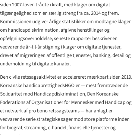
siden 2007-loven trådte i kraft, med klager om digital
tilgængelighed som en særlig streng fra ca. 2014 og frem.
Kommissionen udgiver årlige statistikker om modtagne klager
om handicapdiskrimination, afgivne henstillinger og
opfølgnings­overholdelse; seneste rapporter beskriver en
vedvarende år-til-år stigning i klager om digitale tjenester,
drevet af migreringen af offentlige tjenester, banking, detail og
underholdning til digitale kanaler.
Den civile retssags­aktivitet er accelereret mærkbart siden 2019.
Koreanske handicaprettigheds­NGO'er — mest fremtrædende
Solidaritet mod Handicapdiskrimination, Den Koreanske
Føderations af Organisationer for Mennesker med Handicap og
et netværk af pro bono retssags­teams — har anlagt en
vedvarende serie strategiske sager mod store platforme inden
for biograf, streaming, e-handel, finansielle tjenester og