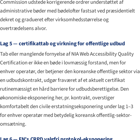
Commission udstede korrigerende ordrer understøttet af
administrative bøder med bødelofter fastsat ved præsidentielt
dekret og gradueret efter virksomheds­størrelse og
overtrædelsens alvor.
Lag 5 — certifikattab og virkning for offentlige udbud
Tab eller manglende fornyelse af NIA Web Accessibility Quality
Certification er ikke en bøde i lovmæssig forstand, men for
enhver operatør, der betjener den koreanske offentlige sektor via
en udbudskontrakt, udgør fraværet af et aktuelt certifikat
rutinemæssigt en hård barriere for udbudsberettigelse. Den
økonomiske eksponering her, pr. kontrakt, overstiger
komfortabelt den civile erstatningseksponering under lag 1–3
for enhver operatør med betydelig koreansk offentlig-sektor-
omsætning.
Lag 6 — FN's CRPD valgfri protokol-eksponering