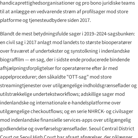
handicaprettigheds­organisationer og pro bono juridiske teams
til at anlægge en vedvarende strøm af profilsager mod store
platforme og tjenesteudbydere siden 2017.
Blandt de mest betydningsfulde sager i 2019–2024-sagsbunken:
en civil sag i 2017 anlagt mod landets to største biooperatører
over fraværet af undertekster og synstolkning i indenlandske
biograffilm — en sag, der i sidste ende producerede bindende
afhjælpnings­forpligtelser for operatørerne efter år med
appel­procedurer; den såkaldte "OTT-sag" mod store
streaming­tjenester over utilgængelige indholdsgrænseflader og
utilstrækkelige undertekst­workflows; adskillige sager mod
indenlandske og internationale e-handels­platforme over
utilgængelige checkoutflows; og en serie NHRCK- og civil­sager
mod indenlandske finansielle services-apps over utilgængelig
godkendelse og overførsels­grænseflader. Seoul Central District
Court og Seoul High Court har afsagt afgørelser, der pålægger