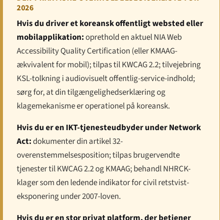
2026
Hvis du driver et koreansk offentligt websted eller
mobilapplikation:
oprethold en aktuel NIA Web
Accessibility Quality Certification (eller KMAAG-
ækvivalent for mobil); tilpas til KWCAG 2.2; tilvejebring
KSL-tolkning i audiovisuelt offentlig-service-indhold;
sørg for, at din tilgængeligheds­erklæring og
klagemekanisme er operationel på koreansk.
Hvis du er en IKT-tjenesteudbyder under Network
Act:
dokumenter din artikel 32-
overenstemmelsesposition; tilpas bruger­vendte
tjenester til KWCAG 2.2 og KMAAG; behandl NHRCK-
klager som den ledende indikator for civil retstvist-
eksponering under 2007-loven.
Hvis du er en stor privat platform, der betjener