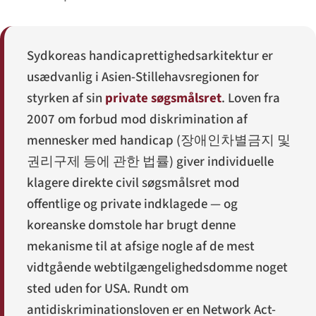
Sydkoreas handicaprettigheds­arkitektur er
usædvanlig i Asien-Stillehavsregionen for
styrken af sin
private søgsmålsret
. Loven fra
2007 om forbud mod diskrimination af
mennesker med handicap (
장애인차별금지 및
권리구제 등에 관한 법률
) giver individuelle
klagere direkte civil søgsmålsret mod
offentlige og private indklagede — og
koreanske domstole har brugt denne
mekanisme til at afsige nogle af de mest
vidtgående webtilgængeligheds­domme noget
sted uden for USA. Rundt om
anti­diskriminationsloven er en Network Act-