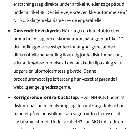
erstatningssag direkte under artikel 46 eller søge påbud
under artikel 48. De civile veje kræver ikke udtømmelse af
NHRCK-klagemekanismen — de er parallelle.
Omvendt bevisbyrde.
Når klageren har etableret en
prima facie-sag om diskrimination, pålægger artikel 47
den indklagede bevisbyrden for at godtgøre, at den
differentielle behandling ikke udgjorde diskrimination,
eller at imødekommelse af den ønskede tilpasning ville
udgøre en uforholdsmæssig byrde. Denne
proceduremæssige løftestang har været afgørende i
webtilgængeligheds­sagerne.
Korrigerende-ordre-backstop.
Hvor NHRCK finder, at
diskriminationen er alvorlig, og den indklagede ikke har
handlet på en henstilling, kan sagen viderehenvises til
Justitsministeriet. Under artikel 43 kan MOJ udstede en