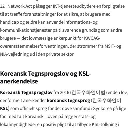
32 i Network Act pålægger IKT-tjenesteudbydere en forpligtelse
til at træffe foranstaltninger for at sikre, at brugere med
handicap og ældre kan anvende informations- og
kommunikationstjenester på tilsvarende grundlag som andre
brugere — det lovmæssige ankerpunkt for KWCAG-
overensstemmelses­forventningen, der strømmer fra MSIT- og
NIA-vejledning ud i den private sektor.
Koreansk Tegnsprogs­lov og KSL-
anerkendelse
Koreansk Tegnsprogs­lov
fra 2016 (
한국수화언어법
) er den lov,
der formelt anerkender
koreansk tegnsprog
(
한국수화언어
,
KSL
) som officielt sprog for det døve samfund i Sydkorea på lige
fod med talt koreansk. Loven pålægger stats- og
lokalmyndigheder en positiv pligt til at tilbyde KSL-tolkning i