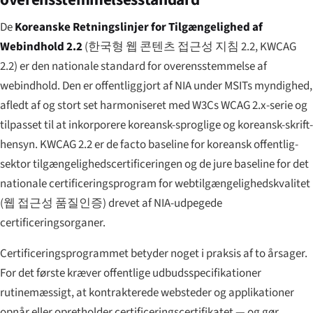
De
Koreanske Retningslinjer for Tilgængelighed af
Webindhold 2.2
(
한국형 웹 콘텐츠 접근성 지침 2.2
, KWCAG
2.2) er den nationale standard for overensstemmelse af
webindhold. Den er offentliggjort af NIA under MSITs myndighed,
afledt af og stort set harmoniseret med W3Cs WCAG 2.x-serie og
tilpasset til at inkorporere koreansk-sproglige og koreansk-skrift-
hensyn. KWCAG 2.2 er de facto baseline for koreansk offentlig-
sektor tilgængeligheds­certificeringen og de jure baseline for det
nationale certificeringsprogram for web­tilgængeligheds­kvalitet
(
웹 접근성 품질인증
) drevet af NIA-udpegede
certifi­cerings­organer.
Certificeringsprogrammet betyder noget i praksis af to årsager.
For det første kræver offentlige udbudsspecifikationer
rutinemæssigt, at kontrakterede websteder og applikationer
opnår eller opretholder certificeringscertifikatet — og gør