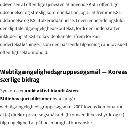
udøvelsen af offentlige tjenester, at anvende KSL i offentlige
udsendelser og statslig kommunikation, og til at fremme KSL-
uddannelse og KSL-tolkeruddannelse. Loven er betydningsfuld i
den digitale tilgængeligheds­kontekst, fordi den understøtter
inkludering af KSL-tolke­videokanaler (frem for kun
undertekstløsninger) som den passende tilpasning i audiovisuelt
offentligt sektorindhold.
Webtilgængeligheds­gruppesøgsmål — Koreas
særlige bidrag
Sydkorea er
unikt aktivt blandt Asien-
Stillehavs­jurisdiktioner
hvad angår
webtilgængeligheds­gruppesøgsmål. 2007-lovens kombination
af (a) direkte privat søgsmålsret, (b) omvendt bevisbyrde og (c)
tilgængelighed af påbud er brugt af koreanske