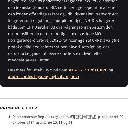
nogen reel parallel andetsteds i regionen. KWCAG 2.2 sætter
den tekniske standard; NIA-certificeringen operationaliserer
den for den offentlige sektor og udbudskanalen; Network Act
fungerer som regulerings­komplement; og NHRCK fungerer
både som CRPD artikel 33 overvågningsorgan og som den
opstrøms­filter for den strafretligt-understøttede MOJ-
korrigerende-ordre-vej. 2022-ratificeringen af CRPD's valgfrie
protokol tilføjede et internationalt kvasi-retsligt lag, der
netop nu begynder at levere sine første individuelle-
meddelelse-resultater.
Læs mere fra Disability World om
WCAG 2.2
,
FN's CRPD
og
andre landes tilgængeligheds­regimer
.
PRIMÆRE KILDER
Den Koreanske Republiks grundlov (
대한민국헌법
), proklameret 29.
oktober 1987, artiklerne 10, 11 og 34.