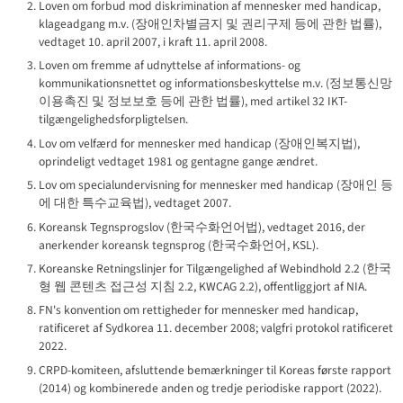
Loven om forbud mod diskrimination af mennesker med handicap,
klageadgang m.v. (
장애인차별금지 및 권리구제 등에 관한 법률
),
vedtaget 10. april 2007, i kraft 11. april 2008.
Loven om fremme af udnyttelse af informations- og
kommunikationsnettet og informationsbeskyttelse m.v. (
정보통신망
이용촉진 및 정보보호 등에 관한 법률
), med artikel 32 IKT-
tilgængeligheds­forpligtelsen.
Lov om velfærd for mennesker med handicap (
장애인복지법
),
oprindeligt vedtaget 1981 og gentagne gange ændret.
Lov om specialundervisning for mennesker med handicap (
장애인 등
에 대한 특수교육법
), vedtaget 2007.
Koreansk Tegnsprogs­lov (
한국수화언어법
), vedtaget 2016, der
anerkender koreansk tegnsprog (
한국수화언어
, KSL).
Koreanske Retningslinjer for Tilgængelighed af Webindhold 2.2 (
한국
형 웹 콘텐츠 접근성 지침 2.2
, KWCAG 2.2), offentliggjort af NIA.
FN's konvention om rettigheder for mennesker med handicap,
ratificeret af Sydkorea 11. december 2008; valgfri protokol ratificeret
2022.
CRPD-komiteen, afsluttende bemærkninger til Koreas første rapport
(2014) og kombinerede anden og tredje periodiske rapport (2022).