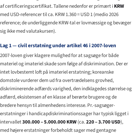
af certificeringscertifikat. Tallene nedenfor er primært i
KRW
med USD-referencer til ca. KRW 1.360 = USD 1 (medio 2026
reference; de underliggende KRW-tal er lovmæssige og bevæger
sig ikke med valutakursen).
Lag 1 — civil erstatning under artikel 46 i 2007-loven
2007-loven giver klagere mulighed for at sagsøge for både
materiel og imateriel skade som følge af diskrimination. Der er
intet lovbestemt loft på imateriel erstatning; koreanske
domstole vurderer dem ud fra overtrædelsens grovhed,
diskriminerende adfærds varighed, den indklagedes størrelse og
adfærd, eksistensen af en klasse af berørte brugere og de
bredere hensyn til almenhedens interesse. Pr.-sagsøger-
erstatninger i handicapdiskriminationssager har typisk ligget i
intervallet
300.000 – 5.000.000 KRW
(ca.
220 – 3.700 USD
),
med højere erstatninger forbeholdt sager med gentagne