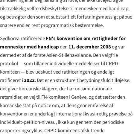
annullering eller begrænsning af love, der ikke tilvejebragte
tilstrækkelig velfærdsbeskyttelse til mennesker med handicap,
og betragter den som et substantielt forfatningsmæssigt påbud
snarere end en rent programmatisk bestemmelse.
Sydkorea ratificerede
FN's konvention om rettigheder for
mennesker med handicap
den
11. december 2008
og var
dermed et af de første Asien-Stillehavslande. Den valgfrie
protokol — som tillader individuelle meddelelser til CRPD-
komiteen — blev udskudt ved ratificeringen og endeligt
ratificeret i
2022
. Det er en strukturelt betydningsfuld tilføjelse:
det giver koreanske klagere, der har udtømt nationale
retsmidler, en vej til FN-komiteen i Genève, og det sætter den
koreanske stat på notice om, at dens gennemførelse af
konventionen er underlagt international kvasi-retlig prøvelse på
individuelt-petition-niveau, ikke kun gennem den periodiske
rapporteringscyklus. CRPD-komiteens afsluttende