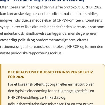
Efter Koreas ratificering af den valgfrie protokol til CRPD i 2022
kan koreanske klagere, der har udtømt nationale retsmidler,
indgive individuelle meddelelser til CRPD-komiteen. Komiteens
synspunkter er ikke direkte bindende for den koreanske stat som
et indenlandsk håndhævelses­anliggende, men de genererer
væsentligt politisk og omdømmemæssigt pres, citeres
rutinemæssigt af koreanske domstole og NHRCK og former den
næste periodiske rapporteringscyklus.
DET REALISTISKE BUDGETTERINGSPERSPEKTIV
FOR 2026
For et koreansk offentligt organ eller en institution er
den typiske eksponering for en tilgængeligheds­fejl en
NHRCK-henstilling, certifikattab og
udbudsberettigelses­konsekvenser. For en stor privat