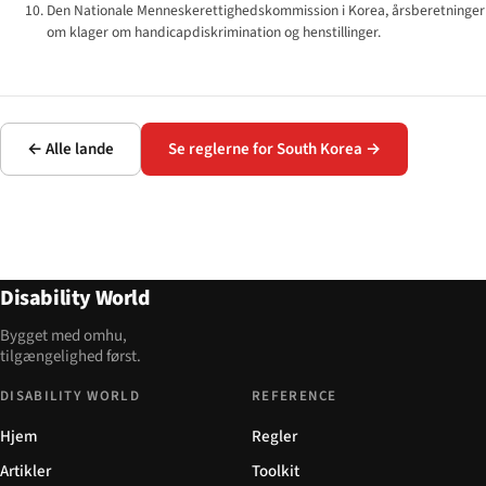
Den Nationale Menneskerettigheds­kommission i Korea, årsberetninger
om klager om handicapdiskrimination og henstillinger.
← Alle lande
Se reglerne for South Korea →
Disability World
Bygget med omhu,
tilgængelighed først.
DISABILITY WORLD
REFERENCE
Hjem
Regler
Artikler
Toolkit