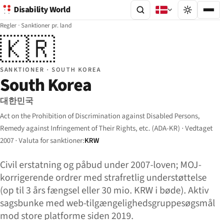
Disability World
Regler
·
Sanktioner pr. land
🇰🇷
SANKTIONER · SOUTH KOREA
South Korea
대한민국
Act on the Prohibition of Discrimination against Disabled Persons,
Remedy against Infringement of Their Rights, etc. (ADA-KR) · Vedtaget
2007 · Valuta for sanktioner:
KRW
Civil erstatning og påbud under 2007-loven; MOJ-
korrigerende ordrer med strafretlig understøttelse
(op til 3 års fængsel eller 30 mio. KRW i bøde). Aktiv
sags­bunke med web-tilgængeligheds­gruppesøgsmål
mod store platforme siden 2019.