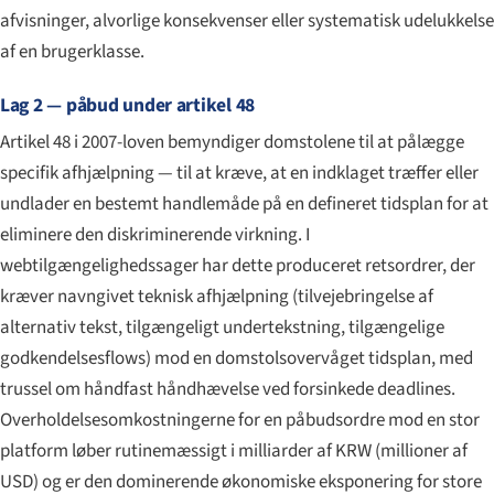
afvisninger, alvorlige konsekvenser eller systematisk udelukkelse
af en brugerklasse.
Lag 2 — påbud under artikel 48
Artikel 48 i 2007-loven bemyndiger domstolene til at pålægge
specifik afhjælpning — til at kræve, at en indklaget træffer eller
undlader en bestemt handlemåde på en defineret tidsplan for at
eliminere den diskriminerende virkning. I
webtilgængeligheds­sager har dette produceret retsordrer, der
kræver navngivet teknisk afhjælpning (tilvejebringelse af
alternativ tekst, tilgængeligt undertekstning, tilgængelige
godkendelses­flows) mod en domstolsovervåget tidsplan, med
trussel om håndfast håndhævelse ved forsinkede deadlines.
Overholdelsesomkostningerne for en påbudsordre mod en stor
platform løber rutinemæssigt i milliarder af KRW (millioner af
USD) og er den dominerende økonomiske eksponering for store