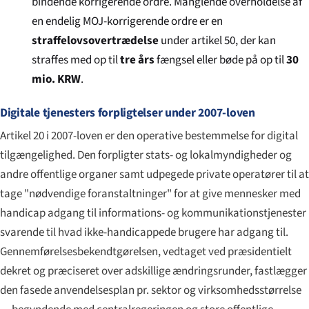
bindende korrigerende ordre. Manglende overholdelse af
en endelig MOJ-korrigerende ordre er en
straffelovsovertrædelse
under artikel 50, der kan
straffes med op til
tre års
fængsel eller bøde på op til
30
mio. KRW
.
Digitale tjenesters forpligtelser under 2007-loven
Artikel 20 i 2007-loven er den operative bestemmelse for digital
tilgængelighed. Den forpligter stats- og lokalmyndigheder og
andre offentlige organer samt udpegede private operatører til at
tage "nødvendige foranstaltninger" for at give mennesker med
handicap adgang til informations- og kommunikationstjenester
svarende til hvad ikke-handicappede brugere har adgang til.
Gennemførelses­bekendtgørelsen, vedtaget ved præsidentielt
dekret og præciseret over adskillige ændringsrunder, fastlægger
den fasede anvendelsesplan pr. sektor og virksomhedsstørrelse