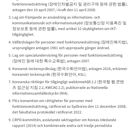
funktionsnedsättning (
장애인차별금지 및 권리구제 등에 관한 법률
),
antagen den 10 april 2007, i kraft den 11 april 2008.
Lag om främjande av användning av informations- och
kommunikationsnät och informationsskydd (
정보통신망 이용촉진 및
정보보호 등에 관한 법률
), med artikel 32-skyldigheten om IKT-
tillgänglighet.
Välfärdslagen för personer med funktionsnedsättning (
장애인복지법
),
ursprungligen antagen 1981 och upprepade gånger ändrad.
Lag om specialundervisning för personer med funktionsnedsättning
(
장애인 등에 대한 특수교육법
), antagen 2007.
Koreansk teckenspråkslag (
한국수화언어법
), antagen 2016, erkänner
koreanskt teckenspråk (
한국수화언어
, KSL).
Koreanska riktlinjer för tillgängligt webbinnehåll 2.2 (
한국형 웹 콘텐
츠 접근성 지침 2.2
, KWCAG 2.2), publicerade av Nationella
informationssamhällesbyrån (NIA).
FN:s konvention om rättigheter för personer med
funktionsnedsättning, ratificerad av Sydkorea den 11 december 2008;
det fakultativa protokollet ratificerat 2022.
CRPD-kommittén, avslutande iakttagelser om Koreas inledande
rapport (2014) och kombinerade andra och tredje periodiska