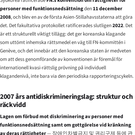
Sydkorea ratificerade
FN:s konvention om rättigheter för
personer med funktionsnedsättning
den
11 december
2008
, och blev en av de första Asien-Stillahavs­staterna att göra
det. Det fakultativa protokollet ratificerades slutligen
2022
. Det
är ett strukturellt viktigt tillägg: det ger koreanska klagande
som uttömt inhemska rättsmedel en väg till FN-kommittén i
Genève, och det innebär att den koreanska staten är medveten
om att dess genomförande av konventionen är föremål för
internationell kvasi-rättslig prövning på individuell
klagandenivå, inte bara via den periodiska rapporteringscykeln.
2007 års antidiskrimineringslag: struktur och
räckvidd
Lagen om förbud mot diskriminering av personer med
funktionsnedsättning samt om gottgörelse vid kränkning
av deras rättigheter
—
장애인차별금지 및 권리구제 등에 관