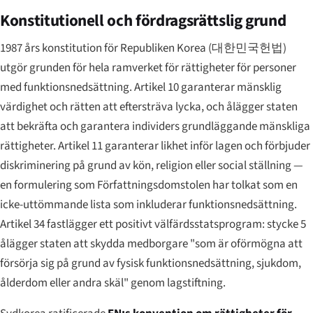
Konstitutionell och fördragsrättslig grund
1987 års konstitution för Republiken Korea (
대한민국헌법
)
utgör grunden för hela ramverket för rättigheter för personer
med funktionsnedsättning. Artikel 10 garanterar mänsklig
värdighet och rätten att eftersträva lycka, och ålägger staten
att bekräfta och garantera individers grundläggande mänskliga
rättigheter. Artikel 11 garanterar likhet inför lagen och förbjuder
diskriminering på grund av kön, religion eller social ställning —
en formulering som Författningsdomstolen har tolkat som en
icke-uttömmande lista som inkluderar funktionsnedsättning.
Artikel 34 fastlägger ett positivt välfärdsstatsprogram: stycke 5
ålägger staten att skydda medborgare "som är oförmögna att
försörja sig på grund av fysisk funktionsnedsättning, sjukdom,
ålderdom eller andra skäl" genom lagstiftning.