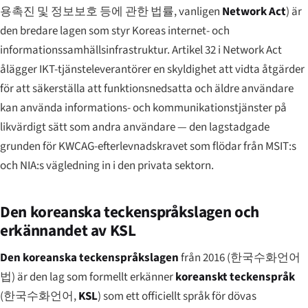
용촉진 및 정보보호 등에 관한 법률
, vanligen
Network Act
) är
den bredare lagen som styr Koreas internet- och
informationssamhällsinfrastruktur. Artikel 32 i Network Act
ålägger IKT-tjänsteleverantörer en skyldighet att vidta åtgärder
för att säkerställa att funktionsnedsatta och äldre användare
kan använda informations- och kommunikationstjänster på
likvärdigt sätt som andra användare — den lagstadgade
grunden för KWCAG-efterlevnadskravet som flödar från MSIT:s
och NIA:s vägledning in i den privata sektorn.
Den koreanska teckenspråkslagen och
erkännandet av KSL
Den koreanska teckenspråkslagen
från 2016 (
한국수화언어
법
) är den lag som formellt erkänner
koreanskt teckenspråk
(
한국수화언어
,
KSL
) som ett officiellt språk för dövas