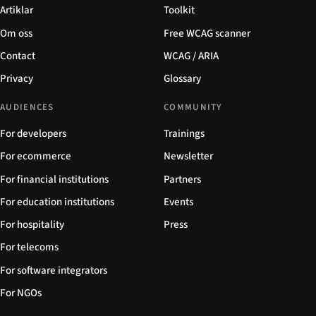
Artiklar
Toolkit
Om oss
Free WCAG scanner
Contact
WCAG / ARIA
Privacy
Glossary
AUDIENCES
COMMUNITY
For developers
Trainings
For ecommerce
Newsletter
For financial institutions
Partners
For education institutions
Events
For hospitality
Press
For telecoms
For software integrators
For NGOs