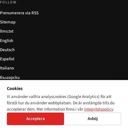
FOLLOW
Prenumerera via RSS
Sitemap
llms.txt
English
Deutsch
Español
Italiano
Български
简体中文
Cookies
Vi använder valfria analyscookies (Google Analytics) för att
förstå hur du använder webbplatsen. De är avstängda tills du
accepterar dem. Mer information finns i vår
integritetspolicy
.
© 2026 Disability World. Alla rättigheter förbehållna.
Cookie settings
Acceptera
Avböj
English
Deutsch
Español
Italiano
Български
简体中文
Polski
Français
Språk:
Nederlands
Svenska
Dansk
Suomi