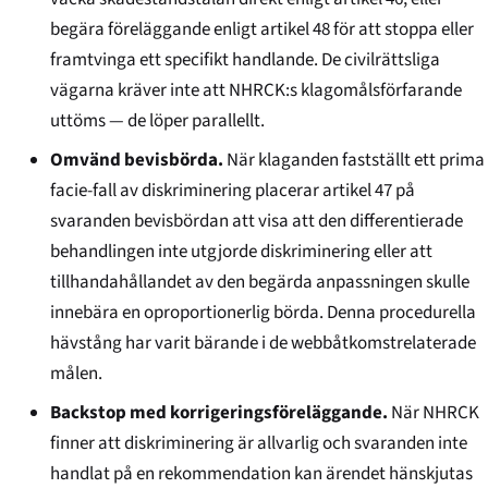
begära föreläggande enligt artikel 48 för att stoppa eller
framtvinga ett specifikt handlande. De civilrättsliga
vägarna kräver inte att NHRCK:s klagomålsförfarande
uttöms — de löper parallellt.
Omvänd bevisbörda.
När klaganden fastställt ett prima
facie-fall av diskriminering placerar artikel 47 på
svaranden bevisbördan att visa att den differentierade
behandlingen inte utgjorde diskriminering eller att
tillhandahållandet av den begärda anpassningen skulle
innebära en oproportionerlig börda. Denna procedurella
hävstång har varit bärande i de webbåtkomstrelaterade
målen.
Backstop med korrigeringsföreläggande.
När NHRCK
finner att diskriminering är allvarlig och svaranden inte
handlat på en rekommendation kan ärendet hänskjutas