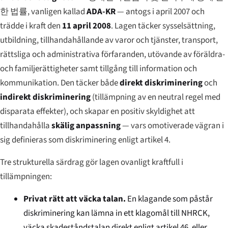
한 법률
, vanligen kallad
ADA-KR
— antogs i april 2007 och
trädde i kraft den
11 april 2008
. Lagen täcker sysselsättning,
utbildning, tillhandahållande av varor och tjänster, transport,
rättsliga och administrativa förfaranden, utövande av föräldra-
och familjerättigheter samt tillgång till information och
kommunikation. Den täcker både
direkt diskriminering
och
indirekt diskriminering
(tillämpning av en neutral regel med
disparata effekter), och skapar en positiv skyldighet att
tillhandahålla
skälig anpassning
— vars omotiverade vägran i
sig definieras som diskriminering enligt artikel 4.
Tre strukturella särdrag gör lagen ovanligt kraftfull i
tillämpningen:
Privat rätt att väcka talan.
En klagande som påstår
diskriminering kan lämna in ett klagomål till NHRCK,
väcka skadeståndstalan direkt enligt artikel 46, eller