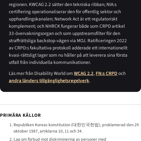
regionen. KWCAG 2.2 sätter den tekniska ribban; NIA:s
certifiering operationaliserar den för offentlig sektor och
upphandlingskanalen; Network Act är ett regulatoriskt
komplement; och NHRCK fungerar både som CRPD artikel
33-övervakningsorgan och som uppstreamsfilter för den
straffrättsliga backstop-vägen via MOJ. Ratificeringen 2022
av CRPD:s fakultativa protokoll adderade ett internationellt
kvasi-rättsligt lager som nu håller på att leverera sina första
utfall från individuella kommunikationer.
Läs mer från Disability World om
WCAG 2.2
,
FN:s CRPD
och
andra länders tillgänglighetsregelverk
.
PRIMÄRA KÄLLOR
Republiken Koreas konstitution (
대한민국헌법
), proklamerad den 29
oktober 1987, artiklarna 10, 11 och 34.
Lag om förbud mot diskriminering av personer med