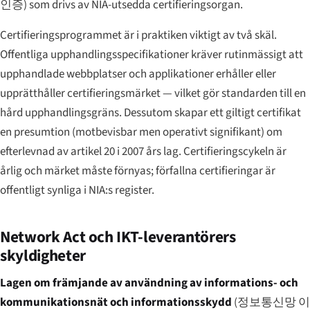
인증
) som drivs av NIA-utsedda certifieringsorgan.
Certifieringsprogrammet är i praktiken viktigt av två skäl.
Offentliga upphandlingsspecifikationer kräver rutinmässigt att
upphandlade webbplatser och applikationer erhåller eller
upprätthåller certifieringsmärket — vilket gör standarden till en
hård upphandlingsgräns. Dessutom skapar ett giltigt certifikat
en presumtion (motbevisbar men operativt signifikant) om
efterlevnad av artikel 20 i 2007 års lag. Certifieringscykeln är
årlig och märket måste förnyas; förfallna certifieringar är
offentligt synliga i NIA:s register.
Network Act och IKT-leverantörers
skyldigheter
Lagen om främjande av användning av informations- och
kommunikationsnät och informationsskydd
(
정보통신망 이