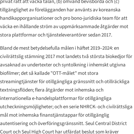
privat rätt att väcka talan, (b) omvänd bevisbörda och (c)
tillgänglighet av förelägganden har använts av koreanska
handikapporganisationer och pro bono-juridiska team för att
väcka en ihållande ström av uppmärksammade åtgärder mot
stora plattformar och tjänsteleverantörer sedan 2017.
Bland de mest betydelsefulla målen i häftet 2019–2024: en
civilrättslig stämning 2017 mot landets två största biokedjor för
avsaknad av undertexter och syntolkning i inhemskt utgivna
biofilmer; det så kallade "OTT-målet" mot stora
streamingtjänster för otillgängliga gränssnitt och otillräckliga
textningsflöden; flera åtgärder mot inhemska och
internationella e-handelsplattformar för otillgängliga
utcheckningsmöjligheter; och en serie NHRCK- och civilrättsliga
mål mot inhemska finanstjänstappar för otillgänglig
autentisering och överförings­gränssnitt. Seul Central District
Court och Seul High Court har utfärdat beslut som kräver