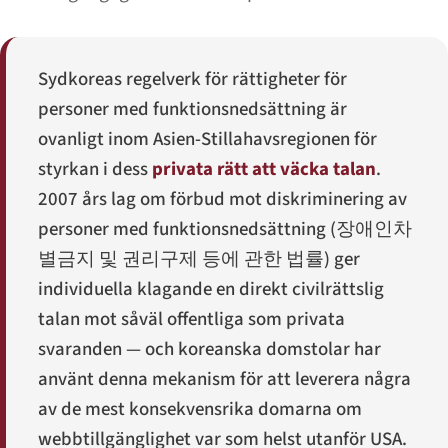
Sydkoreas regelverk för rättigheter för
personer med funktionsnedsättning är
ovanligt inom Asien-Stillahavsregionen för
styrkan i dess
privata rätt att väcka talan
.
2007 års lag om förbud mot diskriminering av
personer med funktionsnedsättning (
장애인차
별금지 및 권리구제 등에 관한 법률
) ger
individuella klagande en direkt civilrättslig
talan mot såväl offentliga som privata
svaranden — och koreanska domstolar har
använt denna mekanism för att leverera några
av de mest konsekvensrika domarna om
webbtillgänglighet var som helst utanför USA.