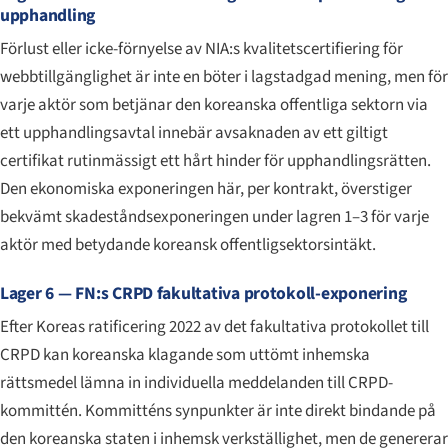
upphandling
Förlust eller icke-förnyelse av NIA:s kvalitetscertifiering för
webbtillgänglighet är inte en böter i lagstadgad mening, men för
varje aktör som betjänar den koreanska offentliga sektorn via
ett upphandlingsavtal innebär avsaknaden av ett giltigt
certifikat rutinmässigt ett hårt hinder för upphandlingsrätten.
Den ekonomiska exponeringen här, per kontrakt, överstiger
bekvämt skadeståndsexponeringen under lagren 1–3 för varje
aktör med betydande koreansk offentligsektorsintäkt.
Lager 6 — FN:s CRPD fakultativa protokoll-exponering
Efter Koreas ratificering 2022 av det fakultativa protokollet till
CRPD kan koreanska klagande som uttömt inhemska
rättsmedel lämna in individuella meddelanden till CRPD-
kommittén. Kommitténs synpunkter är inte direkt bindande på
den koreanska staten i inhemsk verkställighet, men de genererar