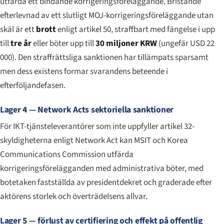
utfärda ett bindande korrigeringsföreläggande. Bristande
efterlevnad av ett slutligt MOJ-korrigeringsföreläggande utan
skäl är ett
brott
enligt artikel 50, straffbart med fängelse i upp
till
tre år
eller böter upp till
30 miljoner KRW
(ungefär USD 22
000). Den straffrättsliga sanktionen har tillämpats sparsamt
men dess existens formar svarandens beteende i
efterföljandefasen.
Lager 4 — Network Acts sektoriella sanktioner
För IKT-tjänsteleverantörer som inte uppfyller artikel 32-
skyldigheterna enligt Network Act kan MSIT och Korea
Communications Commission utfärda
korrigeringsförelägganden med administrativa böter, med
botetaken fastställda av presidentdekret och graderade efter
aktörens storlek och överträdelsens allvar.
Lager 5 — förlust av certifiering och effekt på offentlig