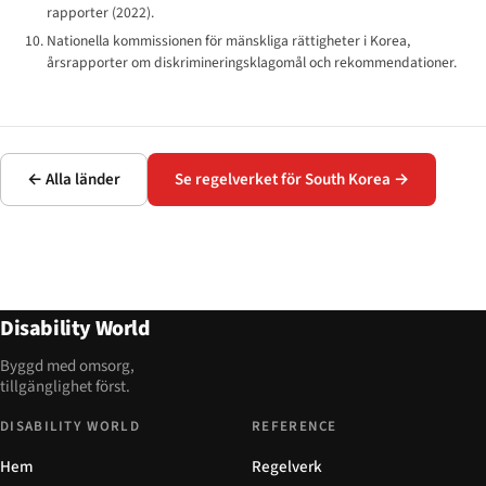
rapporter (2022).
Nationella kommissionen för mänskliga rättigheter i Korea,
årsrapporter om diskrimineringsklagomål och rekommendationer.
← Alla länder
Se regelverket för South Korea →
Disability World
Byggd med omsorg,
tillgänglighet först.
DISABILITY WORLD
REFERENCE
Hem
Regelverk