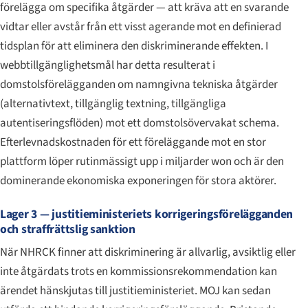
förelägga om specifika åtgärder — att kräva att en svarande
vidtar eller avstår från ett visst agerande mot en definierad
tidsplan för att eliminera den diskriminerande effekten. I
webbtillgänglighetsmål har detta resulterat i
domstolsförelägganden om namngivna tekniska åtgärder
(alternativtext, tillgänglig textning, tillgängliga
autentiseringsflöden) mot ett domstolsövervakat schema.
Efterlevnadskostnaden för ett föreläggande mot en stor
plattform löper rutinmässigt upp i miljarder won och är den
dominerande ekonomiska exponeringen för stora aktörer.
Lager 3 — justitieministeriets korrigeringsförelägganden
och straffrättslig sanktion
När NHRCK finner att diskriminering är allvarlig, avsiktlig eller
inte åtgärdats trots en kommissionsrekommendation kan
ärendet hänskjutas till justitieministeriet. MOJ kan sedan