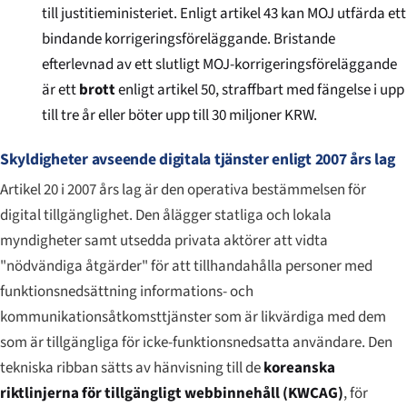
till justitieministeriet. Enligt artikel 43 kan MOJ utfärda ett
bindande korrigeringsföreläggande. Bristande
efterlevnad av ett slutligt MOJ-korrigeringsföreläggande
är ett
brott
enligt artikel 50, straffbart med fängelse i upp
till tre år eller böter upp till 30 miljoner KRW.
Skyldigheter avseende digitala tjänster enligt 2007 års lag
Artikel 20 i 2007 års lag är den operativa bestämmelsen för
digital tillgänglighet. Den ålägger statliga och lokala
myndigheter samt utsedda privata aktörer att vidta
"nödvändiga åtgärder" för att tillhandahålla personer med
funktionsnedsättning informations- och
kommunikationsåtkomsttjänster som är likvärdiga med dem
som är tillgängliga för icke-funktionsnedsatta användare. Den
tekniska ribban sätts av hänvisning till de
koreanska
riktlinjerna för tillgängligt webbinnehåll (KWCAG)
, för