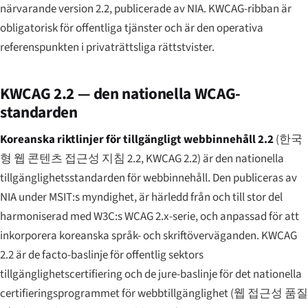
närvarande version 2.2, publicerade av NIA. KWCAG-ribban är
obligatorisk för offentliga tjänster och är den operativa
referenspunkten i privaträttsliga rättstvister.
KWCAG 2.2 — den nationella WCAG-
standarden
Koreanska riktlinjer för tillgängligt webbinnehåll 2.2
(
한국
형 웹 콘텐츠 접근성 지침 2.2
, KWCAG 2.2) är den nationella
tillgänglighetsstandarden för webbinnehåll. Den publiceras av
NIA under MSIT:s myndighet, är härledd från och till stor del
harmoniserad med W3C:s WCAG 2.x-serie, och anpassad för att
inkorporera koreanska språk- och skriftöverväganden. KWCAG
2.2 är de facto-baslinje för offentlig sektors
tillgänglighetscertifiering och de jure-baslinje för det nationella
certifieringsprogrammet för webbtillgänglighet (
웹 접근성 품질