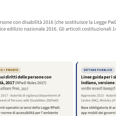
 persone con disabilità 2016 (che sostituisce la Legge P
ce edilizio nazionale 2016. Gli articoli costituzionali 1
O + PRIVATO
SETTORE PUBBLICO
ui diritti delle persone con
Linee guida per i 
tà, 2017
indiano, versione 
(RPwD Rules 2017)
न अधिकार नियम, 2017
भारतीय सरकारी वेबसाइटों 
2017 · Autorità di vigilanza:Department of
Approvata 2023 · Autorit
nt of Persons with Disabilities (DEPwD)
Centre (NIC), Ministry of
ti operativi ai sensi della Legge RPwD.
Base obbligatoria di acc
e norme di accessibilità per l'ambiente
app mobili dei governi c