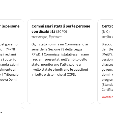
 le persone
Commissari statali per le persone
Centro
con disabilità
(SCPD)
(NIC)
राज्य आयुक्त, दिव्यांगजन
राष्ट्रीय 
 del governo
Ogni stato nomina un Commissario ai
Braccio
zioni 74–78
sensi della Sezione 79 della Legge
dell'El
a i reclami
RPwD. I Commissari statali esaminano
(MeitY)
a i poteri di
i reclami presentati nell'ambito dello
version
omanda azioni
stato, monitorano l'attuazione a
di acces
ualmente al
livello statale e inoltrano le questioni
governa
il Tribunale
irrisolte o sistemiche al CCPD.
dominio
uova Delhi.
progra
(Standa
Certific
www.nic