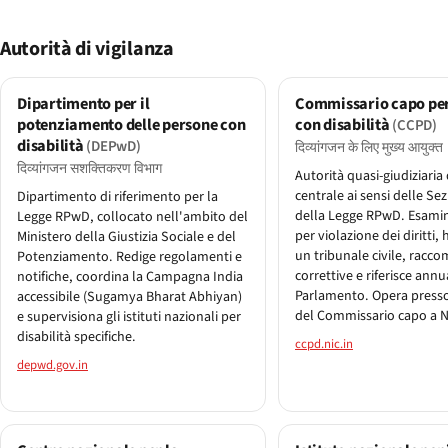
Autorità di vigilanza
Dipartimento per il
Commissario capo per
potenziamento delle persone con
con disabilità
(CCPD)
disabilità
(DEPwD)
दिव्यांगजन के लिए मुख्य आयुक्त
दिव्यांगजन सशक्तिकरण विभाग
Autorità quasi-giudiziaria
centrale ai sensi delle Se
Dipartimento di riferimento per la
della Legge RPwD. Esamin
Legge RPwD, collocato nell'ambito del
per violazione dei diritti, h
Ministero della Giustizia Sociale e del
un tribunale civile, racc
Potenziamento. Redige regolamenti e
correttive e riferisce ann
notifiche, coordina la Campagna India
Parlamento. Opera presso 
accessibile (Sugamya Bharat Abhiyan)
del Commissario capo a N
e supervisiona gli istituti nazionali per
disabilità specifiche.
ccpd.nic.in
depwd.gov.in