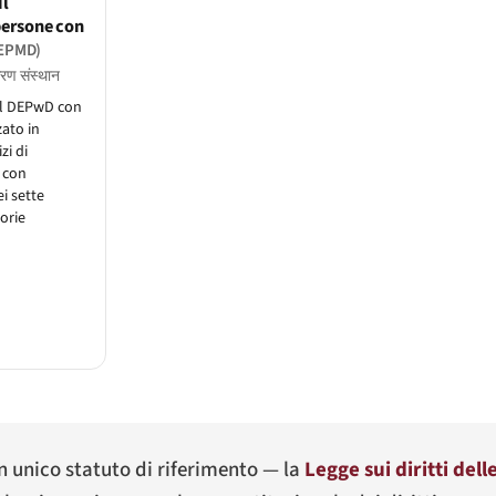
il
persone con
IEPMD)
करण संस्थान
il DEPwD con
zato in
zi di
e con
ei sette
gorie
 un unico statuto di riferimento — la
Legge sui diritti del