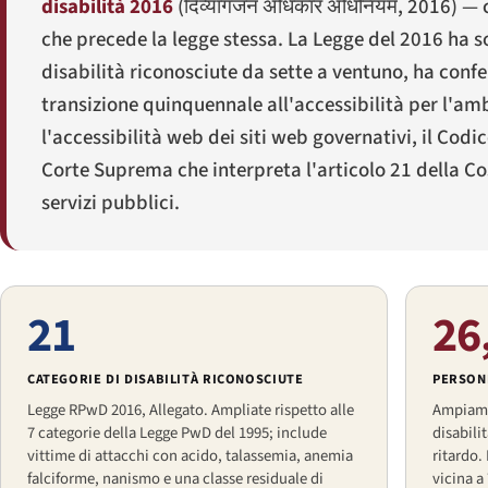
disabilità 2016
(
दिव्यांगजन अधिकार अधिनियम, 2016
) — 
che precede la legge stessa. La Legge del 2016 ha so
disabilità riconosciute da sette a ventuno, ha confe
transizione quinquennale all'accessibilità per l'ambi
l'accessibilità web dei siti web governativi, il Codi
Corte Suprema che interpreta l'articolo 21 della Co
servizi pubblici.
21
26
CATEGORIE DI DISABILITÀ RICONOSCIUTE
PERSONE
Legge RPwD 2016, Allegato. Ampliate rispetto alle
Ampiamen
7 categorie della Legge PwD del 1995; include
disabili
vittime di attacchi con acido, talassemia, anemia
ritardo.
falciforme, nanismo e una classe residuale di
vicina a