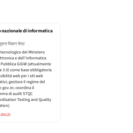
 nazionale di informatica
सूचना विज्ञान केंद्र
 tecnologico del Ministero
ettronica e dell'Informatica
. Pubblica GIGW (attualmente
e 3.0) come base obbligatoria
sibilità web per i siti web
tivi; gestisce il regime del
 gov.in; coordina il
mma di audit STQC
rdisation Testing and Quality
ation).
.gov.in