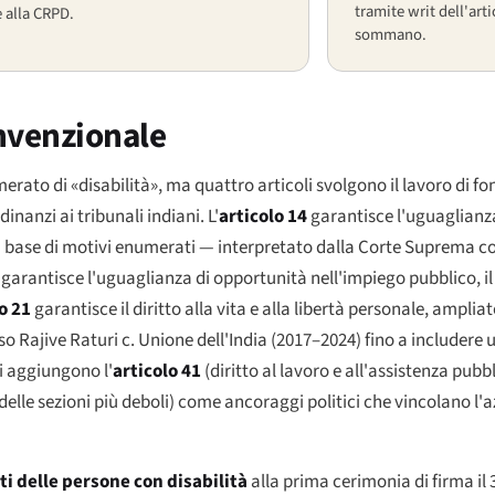
tramite writ dell'arti
e alla CRPD.
sommano.
onvenzionale
ato di «disabilità», ma quattro articoli svolgono il lavoro di fo
inanzi ai tribunali indiani. L'
articolo 14
garantisce l'uguaglianza
a base di motivi enumerati — interpretato dalla Corte Suprema co
garantisce l'uguaglianza di opportunità nell'impiego pubblico, i
o 21
garantisce il diritto alla vita e alla libertà personale, amplia
rso
Rajive Raturi c. Unione dell'India
(2017–2024) fino a includere u
ivi aggiungono l'
articolo 41
(diritto al lavoro e all'assistenza pubbl
elle sezioni più deboli) come ancoraggi politici che vincolano l'a
ti delle persone con disabilità
alla prima cerimonia di firma il 