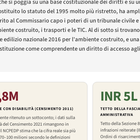
che si poggia su una base costituzionale dei diritti e su 
stituito lo statuto del 1995 molto più ristretto, ha ampl
rito al Commissario capo i poteri di un tribunale civile e
ente costruito, i trasporti e le TIC. Al di sotto si trovan
ce edilizio nazionale 2016 per l'ambiente costruito, e una
stituzione come comprendente un diritto di accesso agli 
,8M
INR 5L
 CON DISABILITÀ (CENSIMENTO 2011)
TETTO DELLA FASCIA
AMMINISTRATIVA
te ritenuto un sottoconto; i dati sulla
Tetto della Sezione 
tà del Censimento 2021 rimangono in
infrazioni reiterate 
 Il NCPEDP stima che la cifra reale sia più
Ordini di risarciment
 70–100 milioni secondo le definizioni