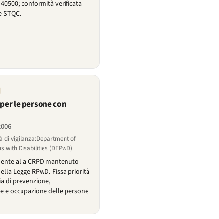
40500; conformità verificata
ne STQC.
 per le persone con
 2006
à di vigilanza:Department of
 with Disabilities (DEPwD)
edente alla CRPD mantenuto
ella Legge RPwD. Fissa priorità
ria di prevenzione,
one e occupazione delle persone