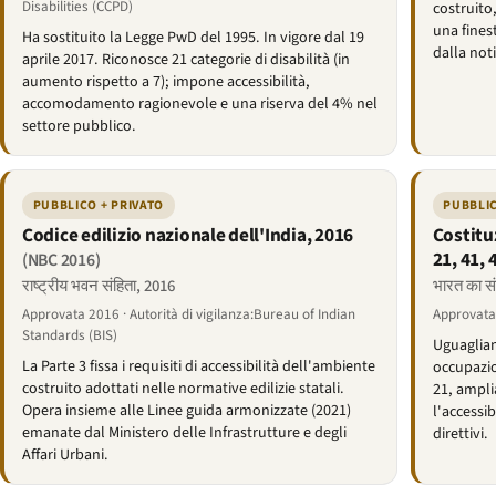
Disabilities (CCPD)
costruito,
una fines
Ha sostituito la Legge PwD del 1995. In vigore dal 19
dalla noti
aprile 2017. Riconosce 21 categorie di disabilità (in
aumento rispetto a 7); impone accessibilità,
accomodamento ragionevole e una riserva del 4% nel
settore pubblico.
PUBBLICO + PRIVATO
PUBBLIC
Codice edilizio nazionale dell'India, 2016
Costituz
21, 41, 
(NBC 2016)
राष्ट्रीय भवन संहिता, 2016
भारत का सं
Approvata 2016 · Autorità di vigilanza:Bureau of Indian
Approvata
Standards (BIS)
Uguaglianz
La Parte 3 fissa i requisiti di accessibilità dell'ambiente
occupazion
costruito adottati nelle normative edilizie statali.
21, ampli
Opera insieme alle Linee guida armonizzate (2021)
l'accessib
emanate dal Ministero delle Infrastrutture e degli
direttivi.
Affari Urbani.