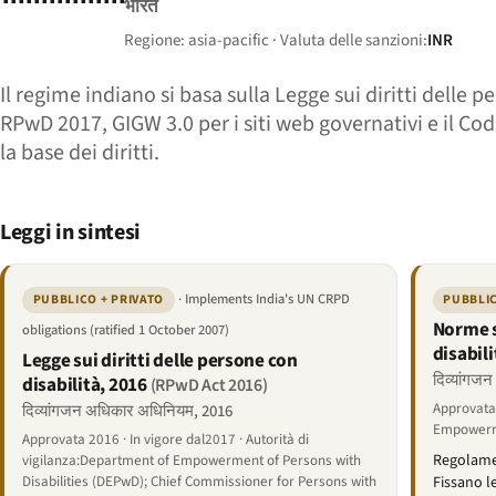
भारत
Regione: asia-pacific · Valuta delle sanzioni:
INR
Il regime indiano si basa sulla Legge sui diritti delle
RPwD 2017, GIGW 3.0 per i siti web governativi e il Codi
la base dei diritti.
Leggi in sintesi
· Implements India's UN CRPD
PUBBLICO + PRIVATO
PUBBLIC
Norme s
obligations (ratified 1 October 2007)
disabili
Legge sui diritti delle persone con
दिव्यांगज
disabilità, 2016
(RPwD Act 2016)
Approvata 
दिव्यांगजन अधिकार अधिनियम, 2016
Empowerme
Approvata 2016 · In vigore dal2017 · Autorità di
Regolamen
vigilanza:Department of Empowerment of Persons with
Disabilities (DEPwD); Chief Commissioner for Persons with
Fissano l