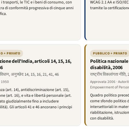
 i trasporti, le TIC e i beni di consumo, con
WCAG 2.1 AA e ISO/IEC 
tra di conformità progressiva di cinque anni
tramite la certificazio
fica.
O + PRIVATO
PUBBLICO + PRIVATO
ione dell'India, articoli 14, 15, 16,
Politica nazionale
46
disabilità, 2006
विधान, अनुच्छेद 14, 15, 16, 21, 41, 46
राष्ट्रीय विकलांगता नीति,
 1950
Approvata 2006 · Autorit
Empowerment of Persons
a (art. 14), antidiscriminazione (art. 15),
Quadro politico prec
e (art. 16), e vita e libertà personale (art.
come sfondo politico d
ato giudizialmente fino a includere
intersettoriali in mate
ilità). Gli articoli 41 e 46 ancorano i principi
riabilitazione, istruzi
con disabilità.