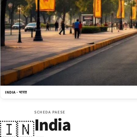
INDIA · भारत
SCHEDA PAESE
India
🇮🇳