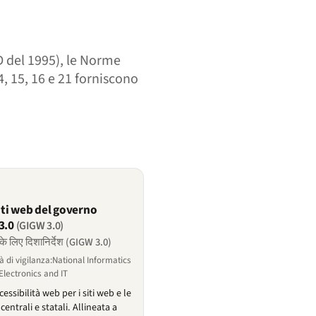
wD del 1995), le Norme
4, 15, 16 e 21 forniscono
siti web del governo
3.0
(GIGW 3.0)
के लिए दिशानिर्देश (GIGW 3.0)
à di vigilanza:National Informatics
 Electronics and IT
essibilità web per i siti web e le
entrali e statali. Allineata a