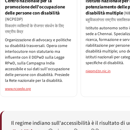
Centro nazionale per la
Istituto nazionale per 
promozione dell'occupazione
potenziamento delle 
delle persone con disabilità
disabilità multiple
(N
(NCPEDP)
बहुविकलांगता राष्ट्रीय सशक्ति
विकलांग व्यक्तियों के रोजगार संवर्धन के लिए
Istituto autonomo sotto 
राष्ट्रीय केंद्र
sede a Chennai. Specializ
ricerca, formazione e servi
Organizzazione di advocacy e politiche
riabilitazione per person
su disabilità trasversali. Opera come
disabilità multiple; uno d
interlocutore non statutario ma
istituti nazionali per cate
influente con il DEPwD sulla Legge
specifiche di disabilità.
RPwD, sulla Campagna India
accessibile e sui dati sull'occupazione
niepmd.tn.nic.in
delle persone con disabilità. Presiede
la Rete nazionale per la disabilità.
www.ncpedp.org
Il regime indiano sull'accessibilità è il risultato di