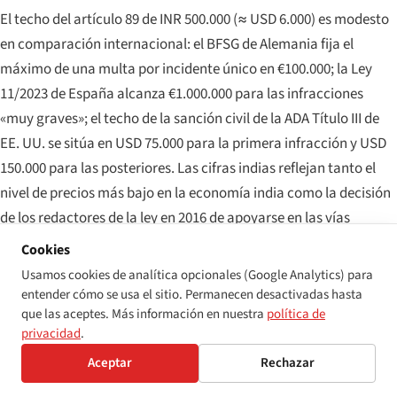
El techo del artículo 89 de INR 500.000 (≈ USD 6.000) es modesto
en comparación internacional: el BFSG de Alemania fija el
máximo de una multa por incidente único en €100.000; la Ley
11/2023 de España alcanza €1.000.000 para las infracciones
«muy graves»; el techo de la sanción civil de la ADA Título III de
EE. UU. se sitúa en USD 75.000 para la primera infracción y USD
150.000 para las posteriores. Las cifras indias reflejan tanto el
nivel de precios más bajo en la economía india como la decisión
de los redactores de la ley en 2016 de apoyarse en las vías
constitucional y de órdenes de compensación para los casos de
Cookies
gran impacto, más que en las sanciones económicas como
Usamos cookies de analítica opcionales (Google Analytics) para
tales. Las propuestas de enmienda de la Ley RPwD para
entender cómo se usa el sitio. Permanecen desactivadas hasta
que las aceptes. Más información en nuestra
política de
introducir multas graduadas basadas en el volumen de negocio
privacidad
.
—análogas a la Ley de Protección de Datos Personales Digitales
Aceptar
Rechazar
de 2023— han aparecido en los documentos de consulta de
política del DEPwD desde 2023, pero no se han plasmado en un