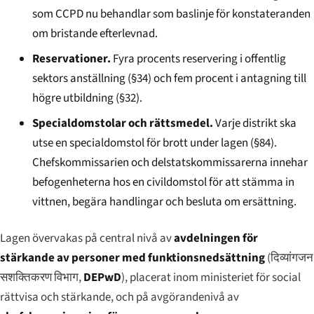
som CCPD nu behandlar som baslinje för konstateranden
om bristande efterlevnad.
Reservationer.
Fyra procents reservering i offentlig
sektors anställning (§34) och fem procent i antagning till
högre utbildning (§32).
Specialdomstolar och rättsmedel.
Varje distrikt ska
utse en specialdomstol för brott under lagen (§84).
Chefskommissarien och delstatskommissarerna innehar
befogenheterna hos en civildomstol för att stämma in
vittnen, begära handlingar och besluta om ersättning.
Lagen övervakas på central nivå av
avdelningen för
stärkande av personer med funktionsnedsättning
(
दिव्यांगजन
सशक्तिकरण विभाग
,
DEPwD
), placerat inom ministeriet för social
rättvisa och stärkande, och på avgörandenivå av