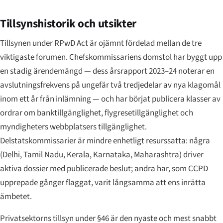
Tillsynshistorik och utsikter
Tillsynen under RPwD Act är ojämnt fördelad mellan de tre
viktigaste forumen. Chefskommissariens domstol har byggt upp
en stadig ärendemängd — dess årsrapport 2023–24 noterar en
avslutningsfrekvens på ungefär två tredjedelar av nya klagomål
inom ett år från inlämning — och har börjat publicera klasser av
ordrar om banktillgänglighet, flygresetillgänglighet och
myndigheters webbplatsers tillgänglighet.
Delstatskommissarier är mindre enhetligt resurssatta: några
(Delhi, Tamil Nadu, Kerala, Karnataka, Maharashtra) driver
aktiva dossier med publicerade beslut; andra har, som CCPD
upprepade gånger flaggat, varit långsamma att ens inrätta
ämbetet.
Privatsektorns tillsyn under §46 är den nyaste och mest snabbt