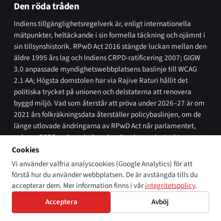
Den röda tråden
Indiens tillgänglighetsregelverk är, enligt internationella
mätpunkter, heltäckande i sin formella täckning och ojämnt i
sin tillsynshistorik. RPwD Act 2016 stängde luckan mellan den
äldre 1995 års lag och Indiens CRPD-ratificering 2007; GIGW
3.0 anpassade myndighetswebbplatsens baslinje till WCAG
2.1 AA; Högsta domstolen har via
Rajive Raturi
hållit det
politiska trycket på unionen och delstaterna att renovera
byggd miljö. Vad som återstår att pröva under 2026–27 är om
2021 års folkräkningsdata återställer policybas­linjen, om de
länge utlovade ändringarna av RPwD Act når parlamentet,
och om CCPD:s växande ärendemängd om privatsektorns
tillgänglighet omvandlas till storskaliga korrigeringsåtgärder.
Cookies
Vi använder valfria analyscookies (Google Analytics) för att
Läs mer från Disability World om
WCAG 2.1
,
FN:s CRPD
och
förstå hur du använder webbplatsen. De är avstängda tills du
tillgänglighetsregelverk i jämförbara rättsordningar under
accepterar dem. Mer information finns i vår
integritetspolicy
.
Regelverk
.
Acceptera
Avböj