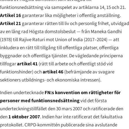
funktionsnedsättning via samspelet av artiklarna 14, 15 och 21.
Artikel 16
garanterar lika möjligheter i offentlig anställning.
Artikel 21
garanterar rätten till liv och personlig frihet, utvidgad
av en lång rad Högsta domstolsbeslut — från
Maneka Gandhi
(1978) till
Rajive Raturi mot Union of India
(2017–2024) — att
inkludera en rätt till tillgång till offentliga platser, offentliga
byggnader och offentliga tjänster. De vägledande principerna
tillfogar
artikel 41
(rätt till arbete och offentligt stöd vid
funktionshinder) och
artikel 46
(befrämjande av svagare
sektioners utbildnings- och ekonomiska intressen).
Indien undertecknade
FN:s konvention om rättigheter för
personer med funktionsnedsättning
vid det första
underteckningstillfället den 30 mars 2007 och ratificerade den
den
1 oktober 2007
. Indien har inte ratificerat det fakultativa
protokollet. CRPD-kommittén publicerade sina avslutande