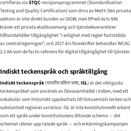
certifieras via
STQC
-revisjonsprogrammet (Standardisation
Testing and Quality Certification) som drivs av MeitY. Den privata
sektorn är inte direkt bunden av GIGW, men RPwD Acts §46
kräver att privata etablissemang och tjänsteleverantörer
tillhandahåller tillgänglighet "i enlighet med regler fastställda
av centralregeringen", och 2017 års föreskrifter behandlar WCAG
2.1 AA som de facto-referens för digital tillgänglighet till tjänster.
Indiskt teckenspråk och språktillgång
Indiskt teckenspråk
(
भारतीय संकेत भाषा
,
ISL
) är det viktigaste
teckenspråket som används av Dövasamhället i Indien, med ett
vokabulär som historiskt uppskattats till tiotusentals tecken och
substantiell regional variation. ISL är inte konstitutionellt erkänt
som ett språk under konstitutionens åttonde schema — det
schemat räknar upp talade språk — och erkänningskampanjen