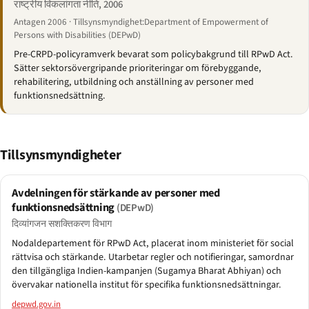
राष्ट्रीय विकलांगता नीति, 2006
Antagen 2006 · Tillsynsmyndighet:Department of Empowerment of
Persons with Disabilities (DEPwD)
Pre-CRPD-policyramverk bevarat som policybakgrund till RPwD Act.
Sätter sektorsövergripande prioriteringar om förebyggande,
rehabilitering, utbildning och anställning av personer med
funktionsnedsättning.
Tillsynsmyndigheter
Avdelningen för stärkande av personer med
funktionsnedsättning
(DEPwD)
दिव्यांगजन सशक्तिकरण विभाग
Nodaldepartement för RPwD Act, placerat inom ministeriet för social
rättvisa och stärkande. Utarbetar regler och notifieringar, samordnar
den tillgängliga Indien-kampanjen (Sugamya Bharat Abhiyan) och
övervakar nationella institut för specifika funktionsnedsättningar.
depwd.gov.in