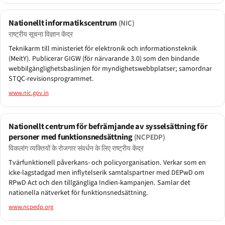
Nationellt informatikscentrum
(NIC)
राष्ट्रीय सूचना विज्ञान केंद्र
Teknikarm till ministeriet för elektronik och informationsteknik
(MeitY). Publicerar GIGW (för närvarande 3.0) som den bindande
webbilgänglighetsbaslinjen för myndighetswebbplatser; samordnar
STQC-revisionsprogrammet.
www.nic.gov.in
Nationellt centrum för befrämjande av sysselsättning för
personer med funktionsnedsättning
(NCPEDP)
विकलांग व्यक्तियों के रोजगार संवर्धन के लिए राष्ट्रीय केंद्र
Tvärfunktionell påverkans- och policyorganisation. Verkar som en
icke-lagstadgad men inflytelserik samtalspartner med DEPwD om
RPwD Act och den tillgängliga Indien-kampanjen. Samlar det
nationella nätverket för funktionsnedsättning.
www.ncpedp.org