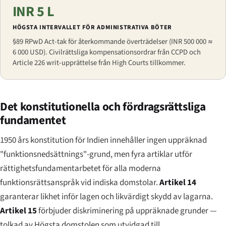
INR 5 L
HÖGSTA INTERVALLET FÖR ADMINISTRATIVA BÖTER
§89 RPwD Act-tak för återkommande överträdelser (INR 500 000 ≈
6 000 USD). Civilrättsliga kompensationsordrar från CCPD och
Article 226 writ-upprättelse från High Courts tillkommer.
Det konstitutionella och fördragsrättsliga
fundamentet
1950 års konstitution för Indien innehåller ingen uppräknad
"funktionsnedsättnings"-grund, men fyra artiklar utför
rättighetsfundamentarbetet för alla moderna
funktionsrättsanspråk vid indiska domstolar.
Artikel 14
garanterar likhet inför lagen och likvärdigt skydd av lagarna.
Artikel 15
förbjuder diskriminering på uppräknade grunder —
tolkad av Högsta domstolen som utvidgad till