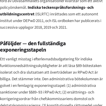
förd av Dövasamhällets organisationer kvarstår som ett aktivt
policyönskemål.
Indiska teckenspråksforsknings- och
utbildningscentret
(ISLRTC) inrättades som ett autonomt
institut under DEPwD 2011, och ISL-ordboken har publicerats i
successiva upplagor 2018, 2019 och 2021.
Påföljder — den fullständiga
exponeringsstapeln
Ett vanligt misstag i efterlevnadsbudgetering för indiska
funktionsnedsättningsskyldigheter är att läsa §89-bötestaken
isolerat och dra slutsatsen att överträdelser av RPwD Act är
billiga. Det stämmer inte. Den administrativa bötekolumnen är
golvet i en femlagrig exponeringsstapel: (1) administrativa
sanktioner under §§89–93 i RPwD Act; (2) ersättnings- och
korrigeringsordrar från chefskommissariens domstol och
delstatskommissarierna; (3) konstitutionella rättsmedel under