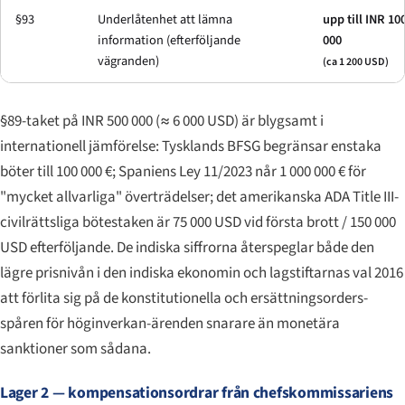
§93
Underlåtenhet att lämna
upp till INR 10
information (efterföljande
000
vägranden)
(ca 1 200 USD)
§89-taket på INR 500 000 (≈ 6 000 USD) är blygsamt i
internationell jämförelse: Tysklands BFSG begränsar enstaka
böter till 100 000 €; Spaniens Ley 11/2023 når 1 000 000 € för
"mycket allvarliga" överträdelser; det amerikanska ADA Title III-
civilrättsliga bötestaken är 75 000 USD vid första brott / 150 000
USD efterföljande. De indiska siffrorna återspeglar både den
lägre prisnivån i den indiska ekonomin och lagstiftarnas val 2016
att förlita sig på de konstitutionella och ersättningsorders-
spåren för höginverkan-ärenden snarare än monetära
sanktioner som sådana.
Lager 2 — kompensationsordrar från chefskommissariens