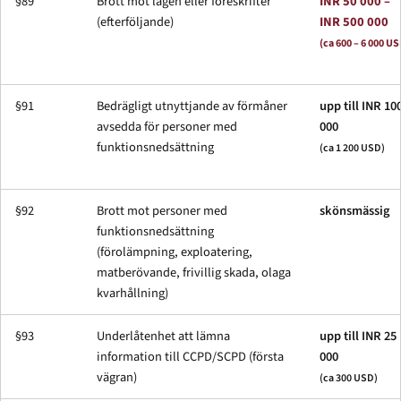
§89
Brott mot lagen eller föreskrifter
INR 50 000 –
(efterföljande)
INR 500 000
(ca 600 – 6 000 US
§91
Bedrägligt utnyttjande av förmåner
upp till INR 10
avsedda för personer med
000
funktionsnedsättning
(ca 1 200 USD)
§92
Brott mot personer med
skönsmässig
funktionsnedsättning
(förolämpning, exploatering,
matberövande, frivillig skada, olaga
kvarhållning)
§93
Underlåtenhet att lämna
upp till INR 25
information till CCPD/SCPD (första
000
vägran)
(ca 300 USD)