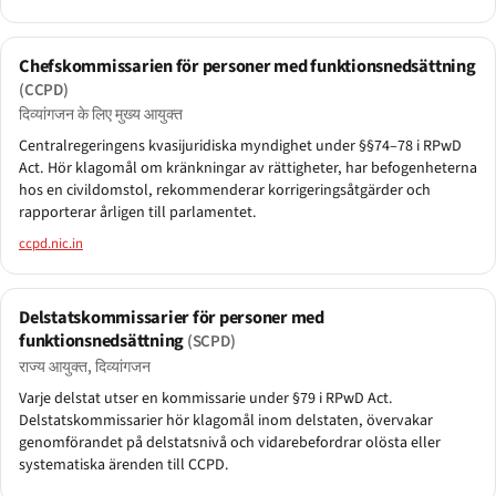
Chefskommissarien för personer med funktionsnedsättning
(CCPD)
दिव्यांगजन के लिए मुख्य आयुक्त
Centralregeringens kvasijuridiska myndighet under §§74–78 i RPwD
Act. Hör klagomål om kränkningar av rättigheter, har befogenheterna
hos en civildomstol, rekommenderar korrigeringsåtgärder och
rapporterar årligen till parlamentet.
ccpd.nic.in
Delstatskommissarier för personer med
funktionsnedsättning
(SCPD)
राज्य आयुक्त, दिव्यांगजन
Varje delstat utser en kommissarie under §79 i RPwD Act.
Delstatskommissarier hör klagomål inom delstaten, övervakar
genomförandet på delstatsnivå och vidarebefordrar olösta eller
systematiska ärenden till CCPD.