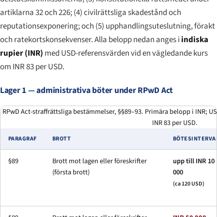
artiklarna 32 och 226; (4) civilrättsliga skadestånd och
reputationsexponering; och (5) upphandlingsuteslutning, förakt
och ratekortskonsekvenser. Alla belopp nedan anges i
indiska
rupier (INR)
med USD-referensvärden vid en vägledande kurs
om INR 83 per USD.
Lager 1 — administrativa böter under RPwD Act
RPwD Act-straffrättsliga bestämmelser, §§89–93. Primära belopp i INR; 
INR 83 per USD.
PARAGRAF
BROTT
BÖTESINTERVA
§89
Brott mot lagen eller föreskrifter
upp till INR 10
(första brott)
000
(ca 120 USD)