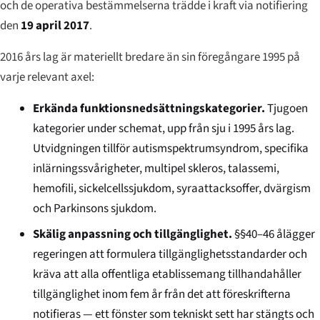
och de operativa bestämmelserna trädde i kraft via notifiering
den
19 april 2017
.
2016 års lag är materiellt bredare än sin föregångare 1995 på
varje relevant axel:
Erkända funktionsnedsättningskategorier.
Tjugoen
kategorier under schemat, upp från sju i 1995 års lag.
Utvidgningen tillför autismspektrumsyndrom, specifika
inlärningssvårigheter, multipel skleros, talassemi,
hemofili, sickelcellssjukdom, syraattacksoffer, dvärgism
och Parkinsons sjukdom.
Skälig anpassning och tillgänglighet.
§§40–46 ålägger
regeringen att formulera tillgänglighetsstandarder och
kräva att alla offentliga etablissemang tillhandahåller
tillgänglighet inom fem år från det att föreskrifterna
notifieras — ett fönster som tekniskt sett har stängts och