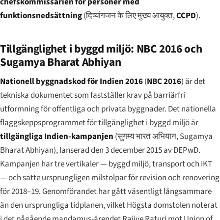
chefskommissarien för personer med
funktionsnedsättning
(
दिव्यांगजन के लिए मुख्य आयुक्त
,
CCPD
).
Tillgänglighet i byggd miljö: NBC 2016 och
Sugamya Bharat Abhiyan
Nationell byggnadskod för Indien 2016
(
NBC 2016
) är det
tekniska dokumentet som fastställer krav på barriärfri
utformning för offentliga och privata byggnader. Det nationella
flaggskeppsprogrammet för tillgänglighet i byggd miljö är
tillgängliga Indien-kampanjen
(
सुगम्य भारत अभियान
,
Sugamya
Bharat Abhiyan
), lanserad den 3 december 2015 av DEPwD.
Kampanjen har tre vertikaler — byggd miljö, transport och IKT
— och satte ursprungligen milstolpar för revision och renovering
för 2018–19. Genomförandet har gått väsentligt långsammare
än den ursprungliga tidplanen, vilket Högsta domstolen noterat
i det pågående mandamus-ärendet
Rajive Raturi mot Union of