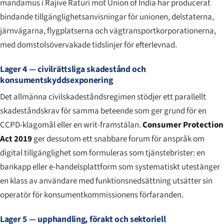
mandamus i
Rajive Raturi mot Union of India
har producerat
bindande tillgänglighetsanvisningar för unionen, delstaterna,
järnvägarna, flygplatserna och vägtransportkorporationerna,
med domstolsövervakade tidslinjer för efterlevnad.
Lager 4 — civilrättsliga skadestånd och
konsumentskyddsexponering
Det allmänna civilskadeståndsregimen stödjer ett parallellt
skadeståndskrav för samma beteende som ger grund för en
CCPD-klagomål eller en writ-framstälan.
Consumer Protection
Act 2019
ger dessutom ett snabbare forum för anspråk om
digital tillgänglighet som formuleras som tjänstebrister: en
bankapp eller e-handelsplattform som systematiskt utestänger
en klass av användare med funktionsnedsättning utsätter sin
operatör för konsumentkommissionens förfaranden.
Lager 5 — upphandling, förakt och sektoriell