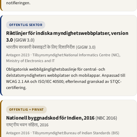
notifieringen.
OFFENTLIG SEKTOR
Riktlinjer för indiska myndighetswebbplatser, version
3.0
(GIGW 3.0)
भारतीय सरकारी वेबसाइटों के लिए दिशानिर्देश (GIGW 3.0)
Antagen 2023 · Tillsynsmyndighet:National Informatics Centre (NIC),
Ministry of Electronics and IT
Obligatorisk webbilgänglighetsbaslinje för central- och
delstatsmyndigheters webbplatser och mobilappar. Anpassad till
WCAG 2.1 AA och ISO/IEC 40500; efterlevnad granskad av STQC-
certifiering.
OFFENTLIG + PRIVAT
Nationell byggnadskod för Indien, 2016
(NBC 2016)
राष्ट्रीय भवन संहिता, 2016
Antagen 2016 · Tillsynsmyndighet:Bureau of Indian Standards (BIS)