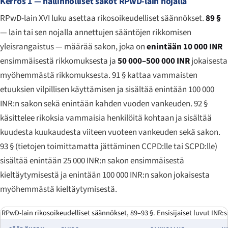
Kerros 1 — hallinnolliset sakot RPwD-lain nojalla
RPwD-lain XVI luku asettaa rikosoikeudelliset säännökset.
89 §
— lain tai sen nojalla annettujen sääntöjen rikkomisen
yleisrangaistus — määrää sakon, joka on
enintään 10 000 INR
ensimmäisestä rikkomuksesta ja
50 000–500 000 INR
jokaisesta
myöhemmästä rikkomuksesta. 91 § kattaa vammaisten
etuuksien vilpillisen käyttämisen ja sisältää enintään 100 000
INR:n sakon sekä enintään kahden vuoden vankeuden. 92 §
käsittelee rikoksia vammaisia henkilöitä kohtaan ja sisältää
kuudesta kuukaudesta viiteen vuoteen vankeuden sekä sakon.
93 § (tietojen toimittamatta jättäminen CCPD:lle tai SCPD:lle)
sisältää enintään 25 000 INR:n sakon ensimmäisestä
kieltäytymisestä ja enintään 100 000 INR:n sakon jokaisesta
myöhemmästä kieltäytymisestä.
RPwD-lain rikosoikeudelliset säännökset, 89–93 §. Ensisijaiset luvut INR:s