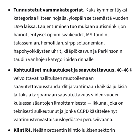
Tunnustetut vammakategoriat.
Kaksikymmentäyksi
kategoriaa liitteen nojalla, ylöspäin seitsemästä vuoden
1995 laissa. Laajentuminen tuo mukaan autisminkirjon
häiriöt, erityiset oppimisvaikeudet, MS-taudin,
talassemian, hemofilian, sirppisoluanemian,
hapohyökkäysten uhrit, kääpiökasvun ja Parkinsonin
taudin vanhojen kategorioiden rinnalle.
Kohtuulliset mukautukset ja saavutettavuus.
40–46 §
velvoittavat hallituksen muotoilemaan
saavutettavuusstandardit ja vaatimaan kaikkia julkisia
laitoksia tarjoamaan saavutettavuus viiden vuoden
kuluessa sääntöjen ilmoittamisesta — ikkuna, joka on
teknisesti sulkeutunut ja jonka CCPD käsittelee nyt
vaatimustenvastaisuuslöydösten perusviivaana.
Kiintiöt.
Neljän prosentin kiintiö julkisen sektorin