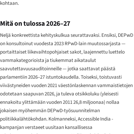
kohtaan.
Mitä on tulossa 2026–27
Neljä konkreettista kehityskulkua seurattavaksi. Ensiksi, DEPwD
on konsultoinut vuodesta 2023 RPwD-lain muutossarjasta —
portaittaiset liikevaihtopohjaiset sakot, laajennettu luettelo
vammakategorioista ja tiukemmat aikataulut
saavutettavuusauditoinneille — jotka saattavat päästä
parlamentiin 2026–27 istuntokaudella. Toiseksi, toistuvasti
viivästyneiden vuoden 2021 väestönlaskennan vammaistietojen
odotetaan saapuvan 2026, ja tuleva otsikkoluku (yleisesti
ennakoitu ylittämään vuoden 2011 26,8 miljoonaa) nollaa
jokaisen myöhemmän DEPwD-työsuunnitelman
politiikkalähtökohdan. Kolmanneksi, Accessible India -
kampanjan verstaeet uusitaan kansallisessa