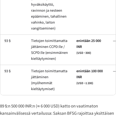
hyväksikäyttö,
ravinnon ja nesteen
epääminen, tahallinen
vahinko, laiton
vangitseminen)
93 §
Tietojen toimittamatta
enintään 25 000
—
jättäminen CCPD:lle /
INR
SCPD:lle (ensimmäinen
(USD ~300)
kieltäytyminen)
93 §
Tietojen toimittamatta
enintään 100 000
—
jättäminen
INR
(myöhemmät
(USD ~1 200)
kieltäytymiset)
89 §:n 500 000 INR:n (≈ 6 000 USD) katto on vaatimaton
kansainvälisessä vertailussa: Saksan BFSG rajoittaa yksittäisen