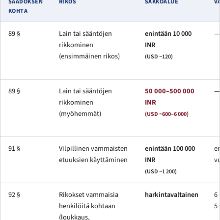
SÄÄDÖKSEN
RIKOS
SAKKOALUE
V
KOHTA
89 §
Lain tai sääntöjen
enintään 10 000
—
rikkominen
INR
(ensimmäinen rikos)
(USD ~120)
89 §
Lain tai sääntöjen
50 000–500 000
—
rikkominen
INR
(myöhemmät)
(USD ~600–6 000)
91 §
Vilpillinen vammaisten
enintään 100 000
e
etuuksien käyttäminen
INR
v
(USD ~1 200)
92 §
Rikokset vammaisia
harkintavaltainen
6
henkilöitä kohtaan
5
(loukkaus,