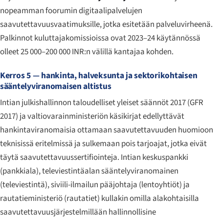
nopeamman foorumin digitaalipalvelujen
saavutettavuusvaatimuksille, jotka esitetään palveluvirheenä.
Palkinnot kuluttajakomissioissa ovat 2023–24 käytännössä
olleet 25 000–200 000 INR:n välillä kantajaa kohden.
Kerros 5 — hankinta, halveksunta ja sektorikohtaisen
sääntelyviranomaisen altistus
Intian julkishallinnon taloudelliset yleiset säännöt 2017 (GFR
2017) ja valtiovarainministeriön käsikirjat edellyttävät
hankintaviranomaisia ottamaan saavutettavuuden huomioon
teknisissä eritelmissä ja sulkemaan pois tarjoajat, jotka eivät
täytä saavutettavuussertifiointeja. Intian keskuspankki
(pankkiala), televiestintäalan sääntelyviranomainen
(televiestintä), siviili-ilmailun pääjohtaja (lentoyhtiöt) ja
rautatieministeriö (rautatiet) kullakin omilla alakohtaisilla
saavutettavuusjärjestelmillään hallinnollisine