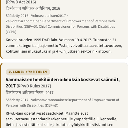
(RPwD Act 2016)
दिव्यांगजन अधिकार अधिनियम, 2016
Säädetty 2016 · Voimassa alkaen2017 ·
Valvontaviranomainen:Department of Empowerment of Persons with
Disabilities (DEPwD); Chief Commissioner for Persons with Disabilities
(CCPD)
Korvasi vuoden 1995 PwD-lain. Voimaan 19.4.2017. Tunnustaa 21
vammakategoriaa (laajennettu 7:stä); velvoittaa saavutettavuuteen,
kohtuullisiin mukautuksiin ja 4 %:n julkisen sektorin kiintiöön.
JULKINEN + YKSITYINEN
Vammaisten henkilöiden oikeuksia koskevat säännöt,
2017
(RPwD Rules 2017)
दिव्यांगजन अधिकार नियम, 2017
Säädetty 2017 · Valvontaviranomainen:Department of Empowerment of
Persons with Disabilities (DEPwD)
RPwD-lain operatiiviset säädökset. Määrittelevät
saavutettavuusstandardit rakennetulle ympäristölle, liikenteelle,
tieto- ja viestintätekniikalle ja kulutushyödykkeille viisivuotisen