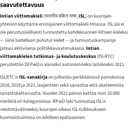
saavutettavuus
Intian viittomakieli
(
भारतीय संकेत भाषा
,
ISL
) on kuurojen
yhteisön käyttämä ensisijainen viittomakieli Intiassa. ISL:ää ei
ole perustuslaillisesti tunnustettu kahdeksannen liitteen kieleksi
— siinä luetellaan puhutut kielet — ja tunnustuskampanja
jatkuu aktiivisena politiikkavaatimuksena.
Intian
viittomakielen tutkimus- ja koulutuskeskus
(ISLRTC)
perustettiin DEPwD:n alaiseksi autonomiseksi laitokseksi 2011.
ISLRTC:n
ISL-sanakirja
on julkaistu peräkkäisissä painoksissa
2018, 2019 ja 2021, laajentaen sekä sanastoa että akateemista
sanastokattavuutta. Vuoden 2021 painos kattaa noin 10 000
merkkiä eri kategorioissa. RPwD-laki tunnustaa ISL:n
viestintävälineeksi; kuurojen oikeus ISL-tulkkaukseen
tuomioistuimissa on edelleen epätasainen.