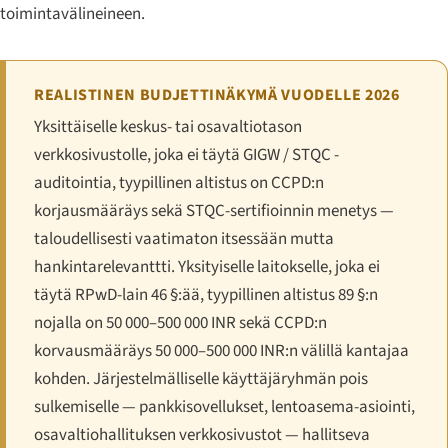
toimintavälineineen.
REALISTINEN BUDJETTINÄKYMÄ VUODELLE 2026
Yksittäiselle keskus- tai osavaltiotason
verkkosivustolle, joka ei täytä GIGW / STQC -
auditointia, tyypillinen altistus on CCPD:n
korjausmääräys sekä STQC-sertifioinnin menetys —
taloudellisesti vaatimaton itsessään mutta
hankintarelevanttti. Yksityiselle laitokselle, joka ei
täytä RPwD-lain 46 §:ää, tyypillinen altistus 89 §:n
nojalla on 50 000–500 000 INR sekä CCPD:n
korvausmääräys 50 000–500 000 INR:n välillä kantajaa
kohden. Järjestelmälliselle käyttäjäryhmän pois
sulkemiselle — pankkisovellukset, lentoasema-asiointi,
osavaltiohallituksen verkkosivustot — hallitseva