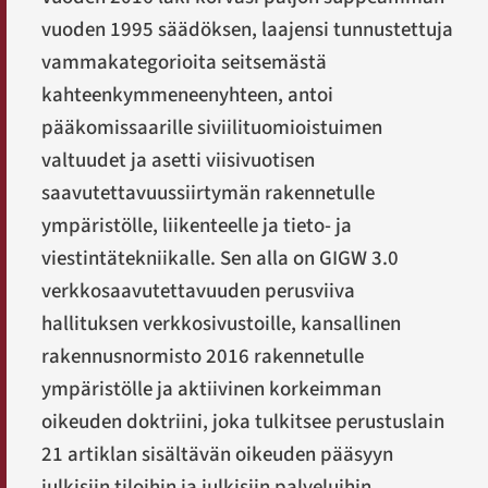
vuoden 1995 säädöksen, laajensi tunnustettuja
vammakategorioita seitsemästä
kahteenkymmeneenyhteen, antoi
pääkomissaarille siviilituomioistuimen
valtuudet ja asetti viisivuotisen
saavutettavuussiirtymän rakennetulle
ympäristölle, liikenteelle ja tieto- ja
viestintätekniikalle. Sen alla on GIGW 3.0
verkkosaavutettavuuden perusviiva
hallituksen verkkosivustoille, kansallinen
rakennusnormisto 2016 rakennetulle
ympäristölle ja aktiivinen korkeimman
oikeuden doktriini, joka tulkitsee perustuslain
21 artiklan sisältävän oikeuden pääsyyn
julkisiin tiloihin ja julkisiin palveluihin.