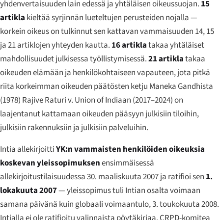
yhdenvertaisuuden lain edessä ja yhtäläisen oikeussuojan.
15
artikla
kieltää syrjinnän lueteltujen perusteiden nojalla —
korkein oikeus on tulkinnut sen kattavan vammaisuuden 14, 15
ja 21 artiklojen yhteyden kautta.
16 artikla
takaa yhtäläiset
mahdollisuudet julkisessa työllistymisessä.
21 artikla
takaa
oikeuden elämään ja henkilökohtaiseen vapauteen, jota pitkä
riita korkeimman oikeuden päätösten ketju
Maneka Gandhista
(1978)
Rajive Raturi v. Union of Indiaan
(2017–2024) on
laajentanut kattamaan oikeuden pääsyyn julkisiin tiloihin,
julkisiin rakennuksiin ja julkisiin palveluihin.
Intia allekirjoitti
YK:n vammaisten henkilöiden oikeuksia
koskevan yleissopimuksen
ensimmäisessä
allekirjoitustilaisuudessa 30. maaliskuuta 2007 ja ratifioi sen
1.
lokakuuta 2007
— yleissopimus tuli Intian osalta voimaan
samana päivänä kuin globaali voimaantulo, 3. toukokuuta 2008.
Intialla ei ole ratifioitu valinnaista pöytäkirjaa. CRPD-komitea