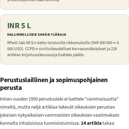
INR 5 L
HALLINNOLLISEN SAKON YLÄRAJA
RPwD-laki 89 §:n katto toistuville rikkomuksille (INR 500 000 ≈ 6
000 USD). CCPD:n siviilioikeudelliset korvausmääräykset ja 226
artiklan kirjoitusoikeussuoja lisätään päälle.
Perustuslaillinen ja sopimuspohjainen
perusta
Intian vuoden 1950 perustuslaki ei luettele "vammaisuutta"
nimeltä, mutta neljä artiklaa tekevät oikeuksien perustan
jokaisen nykyaikaisen vammaisten oikeuksien vaatimuksen
kannalta intialaisissa tuomioistuimissa.
14 artikla
takaa