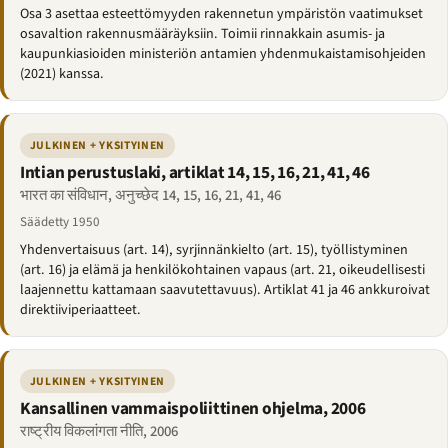
Osa 3 asettaa esteettömyyden rakennetun ympäristön vaatimukset
osavaltion rakennusmääräyksiin. Toimii rinnakkain asumis- ja
kaupunkiasioiden ministeriön antamien yhdenmukaistamisohjeiden
(2021) kanssa.
JULKINEN + YKSITYINEN
Intian perustuslaki, artiklat 14, 15, 16, 21, 41, 46
भारत का संविधान, अनुच्छेद 14, 15, 16, 21, 41, 46
Säädetty 1950
Yhdenvertaisuus (art. 14), syrjinnänkielto (art. 15), työllistyminen
(art. 16) ja elämä ja henkilökohtainen vapaus (art. 21, oikeudellisesti
laajennettu kattamaan saavutettavuus). Artiklat 41 ja 46 ankkuroivat
direktiiviperiaatteet.
JULKINEN + YKSITYINEN
Kansallinen vammaispoliittinen ohjelma, 2006
राष्ट्रीय विकलांगता नीति, 2006