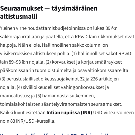
Seuraamukset — täysimääräinen
altistusmalli
Yleinen virhe noudattamisbudjetoinnissa on lukea 89 §:n
sakkoraja irrallaan ja päätellä, että RPwD-lain rikkomukset ovat
halpoja. Näin ei ole. Hallinnollinen sakkokolumni on
viisikerroksisen altistuksen pohja: (1) hallinnolliset sakot RPwD-
lain 89–93 §:n nojalla; (2) korvaukset ja korjausmääräykset
pääkomissaarin tuomioistuimelta ja osavaltiokomissaareilta;
(3) perustuslailliset oikeussuojakeinot 32 ja 226 artiklojen
nojalla; (4) siviilioikeudelliset vahingonkorvaukset ja
mainealtistus; ja (5) hankinnasta sulkeminen,
toimialakohtaisten sääntelyviranomaisten seuraamukset.
Kaikki luvut esitetään
Intian rupiissa (INR)
USD-viitearvoineen
noin 83 INR/USD -kurssilla.