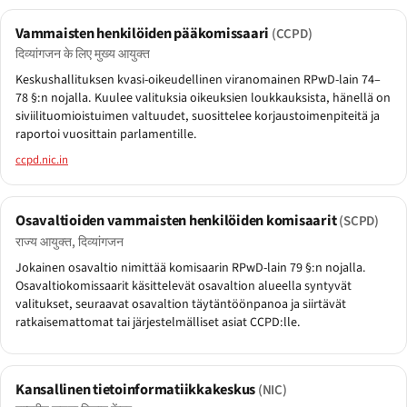
Vammaisten henkilöiden pääkomissaari
(CCPD)
दिव्यांगजन के लिए मुख्य आयुक्त
Keskushallituksen kvasi-oikeudellinen viranomainen RPwD-lain 74–
78 §:n nojalla. Kuulee valituksia oikeuksien loukkauksista, hänellä on
siviilituomioistuimen valtuudet, suosittelee korjaustoimenpiteitä ja
raportoi vuosittain parlamentille.
ccpd.nic.in
Osavaltioiden vammaisten henkilöiden komisaarit
(SCPD)
राज्य आयुक्त, दिव्यांगजन
Jokainen osavaltio nimittää komisaarin RPwD-lain 79 §:n nojalla.
Osavaltiokomissaarit käsittelevät osavaltion alueella syntyvät
valitukset, seuraavat osavaltion täytäntöönpanoa ja siirtävät
ratkaisemattomat tai järjestelmälliset asiat CCPD:lle.
Kansallinen tietoinformatiikkakeskus
(NIC)