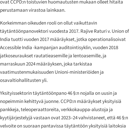
ovat CCPD:n toistuvien huomautusten mukaan olleet hitaita
perustamaan virastoa lainkaan.
Korkeimman oikeuden rooli on ollut vaikuttavin
täytäntöönpanovektori vuodesta 2017.
Rajive Raturi v. Union of
India
tuotti vuoden 2017 määräykset, jotka operationalisoivat
Accessible India -kampanjan auditointisyklin, vuoden 2018
jatkoseuraukset rautatieasemille ja lentoasemille, ja
marraskuun 2024 määräyksen, joka tarkistaa
vaatimustenmukaisuuden Unioni-ministeriöiden ja
osavaltiohallitusten yli.
Yksityissektorin täytäntöönpano 46 §:n nojalla on uusin ja
nopeimmin kehittyvä juonne. CCPD:n määräykset yksityisiä
pankkeja, teleoperaattoreita, verkkokauppa-alustoja ja
kyytijärjestelyjä vastaan ovat 2023–24 vahvistaneet, että 46 §:n
velvoite on suoraan pantavissa täytäntöön yksityisiä laitoksia