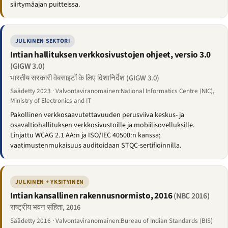
siirtymäajan puitteissa.
JULKINEN SEKTORI
Intian hallituksen verkkosivustojen ohjeet, versio 3.0
(GIGW 3.0)
भारतीय सरकारी वेबसाइटों के लिए दिशानिर्देश (GIGW 3.0)
Säädetty 2023 · Valvontaviranomainen:National Informatics Centre (NIC),
Ministry of Electronics and IT
Pakollinen verkkosaavutettavuuden perusviiva keskus- ja
osavaltiohallituksen verkkosivustoille ja mobiilisovelluksille.
Linjattu WCAG 2.1 AA:n ja ISO/IEC 40500:n kanssa;
vaatimustenmukaisuus auditoidaan STQC-sertifioinnilla.
JULKINEN + YKSITYINEN
Intian kansallinen rakennusnormisto, 2016
(NBC 2016)
राष्ट्रीय भवन संहिता, 2016
Säädetty 2016 · Valvontaviranomainen:Bureau of Indian Standards (BIS)