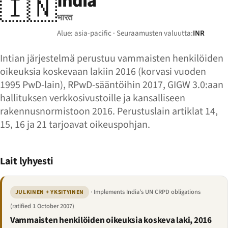
India
🇮🇳
भारत
Alue: asia-pacific · Seuraamusten valuutta:
INR
Intian järjestelmä perustuu vammaisten henkilöiden
oikeuksia koskevaan lakiin 2016 (korvasi vuoden
1995 PwD-lain), RPwD-sääntöihin 2017, GIGW 3.0:aan
hallituksen verkkosivustoille ja kansalliseen
rakennusnormistoon 2016. Perustuslain artiklat 14,
15, 16 ja 21 tarjoavat oikeuspohjan.
Lait lyhyesti
· Implements India's UN CRPD obligations
JULKINEN + YKSITYINEN
(ratified 1 October 2007)
Vammaisten henkilöiden oikeuksia koskeva laki, 2016