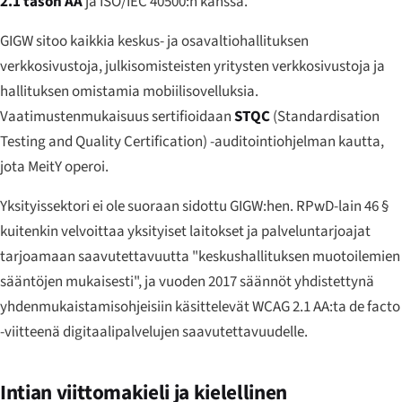
2.1 tason AA
ja ISO/IEC 40500:n kanssa.
GIGW sitoo kaikkia keskus- ja osavaltiohallituksen
verkkosivustoja, julkisomisteisten yritysten verkkosivustoja ja
hallituksen omistamia mobiilisovelluksia.
Vaatimustenmukaisuus sertifioidaan
STQC
(Standardisation
Testing and Quality Certification) -auditointiohjelman kautta,
jota MeitY operoi.
Yksityissektori ei ole suoraan sidottu GIGW:hen. RPwD-lain 46 §
kuitenkin velvoittaa yksityiset laitokset ja palveluntarjoajat
tarjoamaan saavutettavuutta "keskushallituksen muotoilemien
sääntöjen mukaisesti", ja vuoden 2017 säännöt yhdistettynä
yhdenmukaistamisohjeisiin käsittelevät WCAG 2.1 AA:ta de facto
-viitteenä digitaalipalvelujen saavutettavuudelle.
Intian viittomakieli ja kielellinen