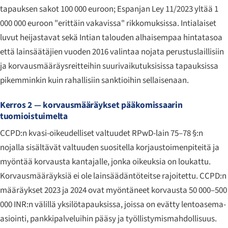
tapauksen sakot 100 000 euroon; Espanjan Ley 11/2023 yltää 1
000 000 euroon "erittäin vakavissa" rikkomuksissa. Intialaiset
luvut heijastavat sekä Intian talouden alhaisempaa hintatasoa
että lainsäätäjien vuoden 2016 valintaa nojata perustuslaillisiin
ja korvausmääräysreitteihin suurivaikutuksisissa tapauksissa
pikemminkin kuin rahallisiin sanktioihin sellaisenaan.
Kerros 2 — korvausmääräykset pääkomissaarin
tuomioistuimelta
CCPD:n kvasi-oikeudelliset valtuudet RPwD-lain 75–78 §:n
nojalla sisältävät valtuuden suositella korjaustoimenpiteitä ja
myöntää korvausta kantajalle, jonka oikeuksia on loukattu.
Korvausmääräyksiä ei ole lainsäädäntöteitse rajoitettu. CCPD:n
määräykset 2023 ja 2024 ovat myöntäneet korvausta 50 000–500
000 INR:n välillä yksilötapauksissa, joissa on evätty lentoasema-
asiointi, pankkipalveluihin pääsy ja työllistymismahdollisuus.