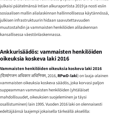
julkaisi päätelmänsä Intian alkuraportista 2019 ja nosti esiin
sosiaalisen mallin alialaskinnan hallinnollisessa käytännössä,
julkisen infrastruktuurin hidaan saavutettavuuden
muutostahdin ja vammaisten henkilöiden alilaskennan
kansallisessa väestönlaskennassa.
Ankkurisäädös: vammaisten henkilöiden
oikeuksia koskeva laki 2016
Vammaisten henkilöiden oikeuksia koskeva laki 2016
(
दिव्यांगजन अधिकार अधिनियम, 2016
,
RPwD-laki
) on laaja-alainen
vammaisten oikeuksia koskeva säädös, joka korvasi paljon
suppeamman vammaisten henkilöiden (yhtäläiset
mahdollisuudet, oikeuksien suojeleminen ja täysi
osallistuminen) lain 1995. Vuoden 2016 laki on olennaisesti
edeltäjäänsä laajempi jokaisella tärkeällä akselilla: