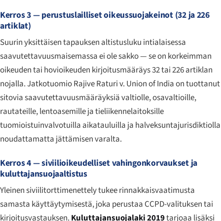
Kerros 3 — perustuslailliset oikeussuojakeinot (32 ja 226
artiklat)
Suurin yksittäisen tapauksen altistusluku intialaisessa
saavutettavuusmaisemassa ei ole sakko — se on korkeimman
oikeuden tai hovioikeuden kirjoitusmääräys 32 tai 226 artiklan
nojalla. Jatkotuomio
Rajive Raturi v. Union of India
on tuottanut
sitovia saavutettavuusmääräyksiä valtiolle, osavaltioille,
rautateille, lentoasemille ja tieliikennelaitoksille
tuomioistuinvalvotuilla aikatauluilla ja halveksuntajurisdiktiolla
noudattamatta jättämisen varalta.
Kerros 4 — siviilioikeudelliset vahingonkorvaukset ja
kuluttajansuojaaltistus
Yleinen siviilitorttimenettely tukee rinnakkaisvaatimusta
samasta käyttäytymisestä, joka perustaa CCPD-valituksen tai
kirjoitusvastauksen.
Kuluttajansuojalaki 2019
tarjoaa lisäksi