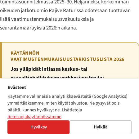
toimintasuunnitelmassa 2025–30. Neljänneksi, korkeimman
oikeuden jatkotuomio
Rajive Raturissa
odotetaan tuottavan
lisää vaatimustenmukaisuusvakuutuksia ja
seurantamääräyksiä 2026:n aikana.
KÄYTÄNNÖN
VAATIMUSTENMUKAISUUSTARKISTUSLISTA 2026
Jos ylläpidät Intiassa keskus- tai
osavaltiohallituksen verkkosivustoa tai
mobiilisovellusta:
varmista WCAG 2.1 AA -
Evästeet
vaatimustenmukaisuus GIGW 3.0:aa vasten; hanki tai
Käytämme valinnaisia analytiikkaevästeitä (Google Analytics)
ymmärtääksemme, miten käytät sivustoa. Ne pysyvät pois
uusi STQC-sertifiointi; julkaise saavutettavuusseloste;
päältä, kunnes hyväksyt ne. Lisätietoja
nimeä yksi yhteyspiste saavutettavuusvalituksia
tietosuojakäytännössämme
.
varten.
Hyväksy
Hylkää
Jos olet Intiassa toimiva yksityinen laitos:
auditoi