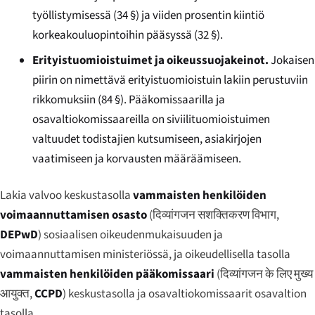
työllistymisessä (34 §) ja viiden prosentin kiintiö
korkeakouluopintoihin pääsyssä (32 §).
Erityistuomioistuimet ja oikeussuojakeinot.
Jokaisen
piirin on nimettävä erityistuomioistuin lakiin perustuviin
rikkomuksiin (84 §). Pääkomissaarilla ja
osavaltiokomissaareilla on siviilituomioistuimen
valtuudet todistajien kutsumiseen, asiakirjojen
vaatimiseen ja korvausten määräämiseen.
Lakia valvoo keskustasolla
vammaisten henkilöiden
voimaannuttamisen osasto
(
दिव्यांगजन सशक्तिकरण विभाग
,
DEPwD
) sosiaalisen oikeudenmukaisuuden ja
voimaannuttamisen ministeriössä, ja oikeudellisella tasolla
vammaisten henkilöiden pääkomissaari
(
दिव्यांगजन के लिए मुख्य
आयुक्त
,
CCPD
) keskustasolla ja osavaltiokomissaarit osavaltion
tasolla.