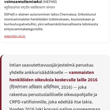
voimaannuttamiseksi
(NIEPMD)
बहुविकलांगता राष्ट्रीय सशक्तिकरण संस्थान
DEPwD:n alainen autonominen laitos Chennaissa. Erikoistunut
monivammaisten henkilöiden tutkimukseen, koulutukseen ja
kuntoutuspalveluihin; yksi seitsemästä kansallisesta laitoksesta
erityisvammakategorioille.
niepmd.tn.nic.in
Intian saavutettavuusjärjestelmä perustuu
yhdelle ankkurisäädökselle —
vammaisten
henkilöiden oikeuksia koskevalle laille 2016
(
दिव्यांगजन अधिकार अधिनियम, 2016
) — joka
rakentuu perustuslailliselle oikeuspohjalle ja
CRPD-ratifioinnille, joka edeltää itse lakia.
Vuoden 2016 laki korvasi paljon suppeamman