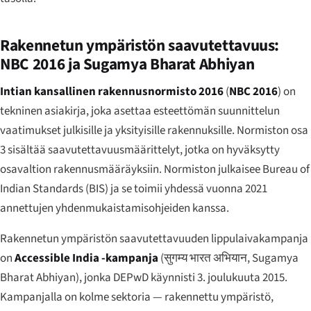
Rakennetun ympäristön saavutettavuus:
NBC 2016 ja Sugamya Bharat Abhiyan
Intian kansallinen rakennusnormisto 2016
(
NBC 2016
) on
tekninen asiakirja, joka asettaa esteettömän suunnittelun
vaatimukset julkisille ja yksityisille rakennuksille. Normiston osa
3 sisältää saavutettavuusmäärittelyt, jotka on hyväksytty
osavaltion rakennusmääräyksiin. Normiston julkaisee Bureau of
Indian Standards (BIS) ja se toimii yhdessä vuonna 2021
annettujen yhdenmukaistamisohjeiden kanssa.
Rakennetun ympäristön saavutettavuuden lippulaivakampanja
on
Accessible India -kampanja
(
सुगम्य भारत अभियान
,
Sugamya
Bharat Abhiyan
), jonka DEPwD käynnisti 3. joulukuuta 2015.
Kampanjalla on kolme sektoria — rakennettu ympäristö,