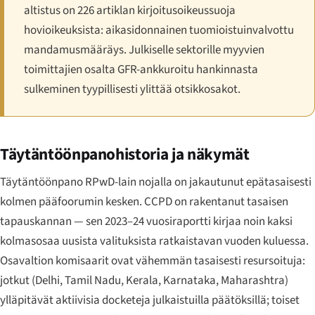
altistus on 226 artiklan kirjoitusoikeussuoja
hovioikeuksista: aikasidonnainen tuomioistuinvalvottu
mandamusmääräys. Julkiselle sektorille myyvien
toimittajien osalta GFR-ankkuroitu hankinnasta
sulkeminen tyypillisesti ylittää otsikkosakot.
Täytäntöönpanohistoria ja näkymät
Täytäntöönpano RPwD-lain nojalla on jakautunut epätasaisesti
kolmen pääfoorumin kesken. CCPD on rakentanut tasaisen
tapauskannan — sen 2023–24 vuosiraportti kirjaa noin kaksi
kolmasosaa uusista valituksista ratkaistavan vuoden kuluessa.
Osavaltion komisaarit ovat vähemmän tasaisesti resursoituja:
jotkut (Delhi, Tamil Nadu, Kerala, Karnataka, Maharashtra)
ylläpitävät aktiivisia docketeja julkaistuilla päätöksillä; toiset