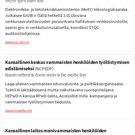
राष्ट्रीय सूचना विज्ञान केंद्र
Elektroniikka- ja tietotekniikkaministeriön (MeitY) teknologiahaarake.
Julkaisee GIGW:n (tällä hetkellä 3.0) sitovana
verkkosaavutettavuuden perusviivana hallituksen verkkosivustoille;
operoi gov.in-verkkotunnusaluetta; koordinoi STQC-
auditointiohjelmaa.
www.nic.gov.in
Kansallinen keskus vammaisten henkilöiden työllistymisen
edistämiseksi
(NCPEDP)
विकलांग व्यक्तियों के रोजगार संवर्धन के लिए राष्ट्रीय केंद्र
Laaja-alainen vammaisten edunvalvonta- ja politiikkaorganisaatio.
Toimii ei-lakisääteisenä mutta vaikuttavana vuoropuhelijana
DEPwD:n kanssa RPwD-laista, Accessible India -kampanjasta ja
vammaisten työllistymisen tiedoista.
www.ncpedp.org
Kansallinen laitos monivammaisten henkilöiden