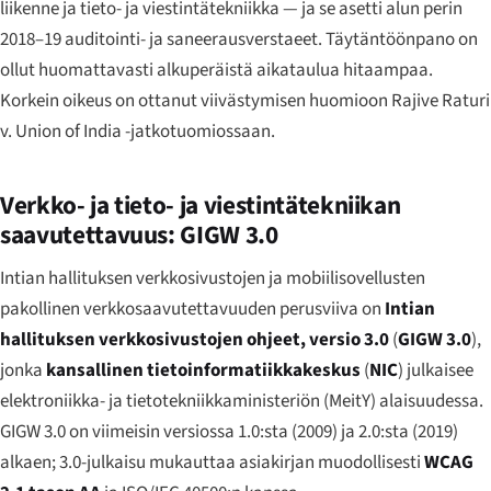
liikenne ja tieto- ja viestintätekniikka — ja se asetti alun perin
2018–19 auditointi- ja saneerausverstaeet. Täytäntöönpano on
ollut huomattavasti alkuperäistä aikataulua hitaampaa.
Korkein oikeus on ottanut viivästymisen huomioon
Rajive Raturi
v. Union of India
-jatkotuomiossaan.
Verkko- ja tieto- ja viestintätekniikan
saavutettavuus: GIGW 3.0
Intian hallituksen verkkosivustojen ja mobiilisovellusten
pakollinen verkkosaavutettavuuden perusviiva on
Intian
hallituksen verkkosivustojen ohjeet, versio 3.0
(
GIGW 3.0
),
jonka
kansallinen tietoinformatiikkakeskus
(
NIC
) julkaisee
elektroniikka- ja tietotekniikkaministeriön (MeitY) alaisuudessa.
GIGW 3.0 on viimeisin versiossa 1.0:sta (2009) ja 2.0:sta (2019)
alkaen; 3.0-julkaisu mukauttaa asiakirjan muodollisesti
WCAG