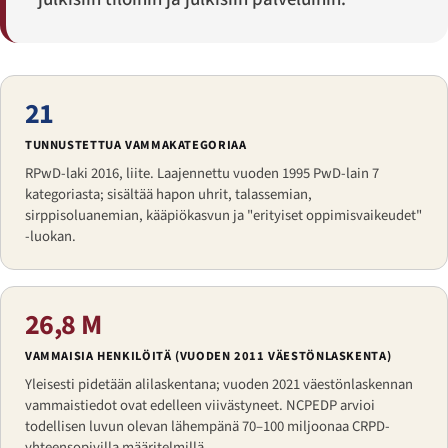
21
TUNNUSTETTUA VAMMAKATEGORIAA
RPwD-laki 2016, liite. Laajennettu vuoden 1995 PwD-lain 7
kategoriasta; sisältää hapon uhrit, talassemian,
sirppisoluanemian, kääpiökasvun ja "erityiset oppimisvaikeudet"
-luokan.
26,8 M
VAMMAISIA HENKILÖITÄ (VUODEN 2011 VÄESTÖNLASKENTA)
Yleisesti pidetään alilaskentana; vuoden 2021 väestönlaskennan
vammaistiedot ovat edelleen viivästyneet. NCPEDP arvioi
todellisen luvun olevan lähempänä 70–100 miljoonaa CRPD-
yhteensopivilla määritelmillä.