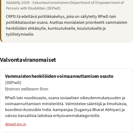
Säädetty 2006 · Valvontaviranomainen:Department of Empowerment of
Persons with Disabilities (DEPwD)
CRPD:tä edeltävä politiikkakehys, joka on säilytetty RPwD-lain
politiikkataustan osana. Asettaa monialaiset prioriteetit vammaisten
henkilöiden ehkäisylle, kuntoutukselle, koulutukselle ja
työllistymiselle.
Valvontaviranomaiset
Vammaisten henkilöiden voimaannuttamisen osasto
(DEPwD)
दिव्यांगजन सशक्तिकरण विभाग
RPwD-lain noodiosasto, osana sosiaalisen oikeudenmukaisuuden ja
voimaannuttamisen ministeriötä. Valmistelee sääntöjä ja ilmoituksia,
koordinoi Accessible India -kampanjaa (Sugamya Bharat Abhiyan) ja
valvoo kansallisia laitoksia erityisvammakategorioille.
depwd.gov.in