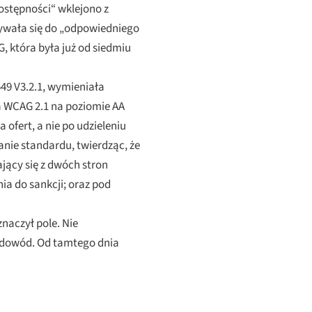
ostępności“ wklejono z
ływała się do „odpowiedniego
, która była już od siedmiu
549 V3.2.1, wymieniała
ła WCAG 2.1 na poziomie AA
ofert, a nie po udzieleniu
nie standardu, twierdząc, że
ający się z dwóch stron
a do sankcji; oraz pod
naczył pole. Nie
t dowód. Od tamtego dnia