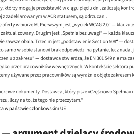
którzy mogą je przedstawić w ciągu pięciu dni, zaliczają kontro
nej z zadeklarowanym w ACR statusem, są odrzucani.
e oferty w biurze M. Pierwszym jest „wyciek WCAG 2.0“ — klauzul
ał zaktualizowany. Drugim jest „Spełnia bez uwagi“ — każda klau
ie zawsze obala. Trzecim jest „podstawienie Section 508“ — do
o samo w sobie stanowi brak odpowiedzi na pytanie, lecz nadal j
czeniu z zakresu“ — dostawca stwierdza, że EN 301 549 nie ma z
ylko przez pracowników wewnętrznych. W kontekście sektora pub
stemy używane przez pracowników są wyraźnie objęte zakresem k
euczciwe dokumenty. Dostawca, który pisze »Częściowo Spełnia« i
zu, liczy na to, że tego nie przeczytam.“
ąca w państwie członkowskim UE
r — argument dzielący środow