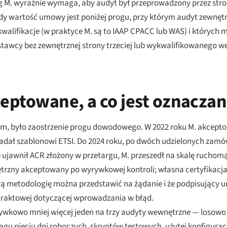
g M. wyraźnie wymaga, aby audyt był przeprowadzony przez stro
dy wartość umowy jest poniżej progu, przy którym audyt zewnętr
walifikacje (w praktyce M. są to IAAP CPACC lub WAS) i których 
tawcy bez zewnętrznej strony trzeciej lub wykwalifikowanego w
eptowane, a co jest oznacza
iem, było zaostrzenie progu dowodowego. W 2022 roku M. akcept
dał szablonowi ETSI. Do 2024 roku, po dwóch udzielonych zamó
 ujawnił ACR złożony w przetargu, M. przeszedł na skalę ruchomą
ętrzny akceptowany po wyrywkowej kontroli; własna certyfikac
wą metodologię można przedstawić na żądanie i że podpisujący ur
ntraktowej dotyczącej wprowadzania w błąd.
ywkowo mniej więcej jeden na trzy audyty wewnętrzne — losowo 
ągu pięciu dni roboczych, skryptów testowych, użytej konfiguracj