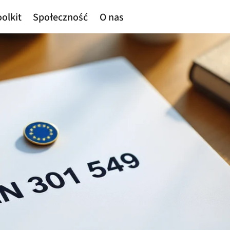
olkit
Społeczność
O nas