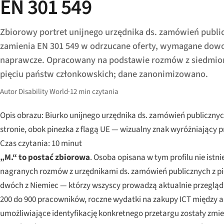
EN 301 549
Zbiorowy portret unijnego urzędnika ds. zamówień public
zamienia EN 301 549 w odrzucane oferty, wymagane dowo
naprawcze. Opracowany na podstawie rozmów z siedmio
pięciu państw członkowskich; dane zanonimizowano.
Autor Disability World
·
12 min czytania
Opis obrazu: Biurko unijnego urzędnika ds. zamówień publicz
stronie, obok pinezka z flagą UE — wizualny znak wyróżniający p
Czas czytania: 10 minut
„M.“ to postać zbiorowa
. Osoba opisana w tym profilu nie ist
nagranych rozmów z urzędnikami ds. zamówień publicznych z pięci
dwóch z Niemiec — którzy wszyscy prowadzą aktualnie przegląd
200 do 900 pracowników, roczne wydatki na zakupy ICT między app
umożliwiające identyfikację konkretnego przetargu zostały zmie