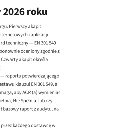
 2026 roku
rgu. Pierwszy akapit
ternetowych i aplikacji
ard techniczny — EN 301 549
 ponownie oceniony zgodnie z
 Czwarty akapit określa
i.
“ — raportu potwierdzającego
stawu klauzul EN 301 549, a
wymaga, aby ACR (a) wymieniał
łnia, Nie Spełnia, lub czy
zał bazowy raport z audytu, na
ny przez każdego dostawcę w