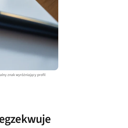
lny znak wyróżniający profil
h egzekwuje