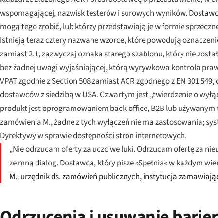
wspomagającej, nazwisk testerów i surowych wyników. Dostawcy, 
mogą tego zrobić, lub którzy przedstawiają je w formie sprzecz
Istnieją teraz cztery nazwane wzorce, które powodują oznaczeni
zamiast 2.1, zazwyczaj oznaka starego szablonu, który nie zost
bez żadnej uwagi wyjaśniającej, którą wyrywkowa kontrola praw
VPAT zgodnie z Section 508 zamiast ACR zgodnego z EN 301 549, c
dostawców z siedzibą w USA. Czwartym jest „twierdzenie o wyłą
produkt jest oprogramowaniem back-office, B2B lub używanym t
zamówienia M., żadne z tych wyłączeń nie ma zastosowania; sy
Dyrektywy w sprawie dostępności stron internetowych.
„Nie odrzucam oferty za uczciwe luki. Odrzucam ofertę za ni
ze mną dialog. Dostawca, który pisze »Spełnia« w każdym wiers
M., urzędnik ds. zamówień publicznych, instytucja zamawiaj
Odrzucenia i usuwanie barie