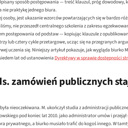
Opisany sposób postępowania — treść klauzul, próg dowodowy, k
 nie praktykę jednego biura.
nej osoby, jest ukazanie wzorców powtarzających się w bardzo r
liśmy, nie przeszedł centralnego szkolenia z zakresu egzekwowa
tem postępowania od podstaw — kopiując klauzule z opubliko
trzy lub cztery cykle przetargowe, ucząc się na przegranych ar
ywej uczenia się. Niniejszy artykuł pokazuje, jak wygląda biurko 
 siedem lat od ustanowienia
Dyrektywy w sprawie dostępności st
ds. zamówień publicznych staj
i była nieoczekiwana. M. ukończył studia z administracji publiczne
wskiego pod koniec lat 2010. jako administrator umów i przejął
ora prywatnego, a biurko musiało trafić do kogoś innego. W tamt