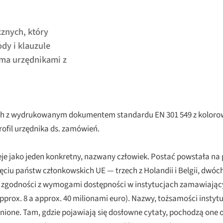
znych, który
dy i klauzule
ma urzędnikami z
nych z wydrukowanym dokumentem standardu EN 301 549 z kolor
rofil urzędnika ds. zamówień.
nieje jako jeden konkretny, nazwany człowiek. Postać powstała n
u państw członkowskich UE — trzech z Holandii i Belgii, dwóch z
 zgodności z wymogami dostępności w instytucjach zamawiającyc
rox. 8 a approx. 40 milionami euro). Nazwy, tożsamości instytuc
nione. Tam, gdzie pojawiają się dosłowne cytaty, pochodzą one 