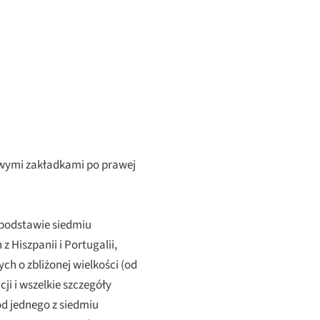
owymi zakładkami po prawej
a podstawie siedmiu
 Hiszpanii i Portugalii,
h o zbliżonej wielkości (od
ji i wszelkie szczegóły
od jednego z siedmiu