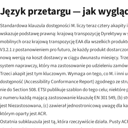
Język przetargu — jak wyglą
Standardowa klauzula dostępności M. liczy teraz cztery akapity
wskazuje podstawę prawną: krajową transpozycję Dyrektywy w sp
mobilnych oraz krajową transpozycję EAA dla wszelkich produktó
V3.2.1 z postanowieniem pro futuro, że każdy produkt dostarcz
nową wersją na koszt dostawcy w ciągu dwunastu miesięcy. Trzec
system naprawczy, który ma zastosowanie po udzieleniu zamówien
Trzeci akapit jest tym kluczowym. Wymaga on tego, co M. i inni
dostępność (Accessibility Conformance Report) zgodnego ze stru
nie do Section 508. ETSI publikuje szablon do tego celu; niektó
z numeru każdą mającą zastosowanie klauzulę EN 301 549, (b) stwi
jest Niezastosowana, (c) zawierał jednostronicową uwagę dla każde
którym oparty jest ACR.
Ostatnia subklauzula jest tą, która rzeczywiście działa. Pusty