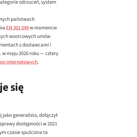
ategorie odrzuceń, system
óżnych państwach
nia
EN 301 549
w momencie
wanych wzorcowych umów
gumentach z dostawcami i
M. w maju 2026 roku — cztery
ron internetowych
.
e się
j jako generalista, dołączył
 sprawy dostępności w 2021
ym czasie spuścizna ta