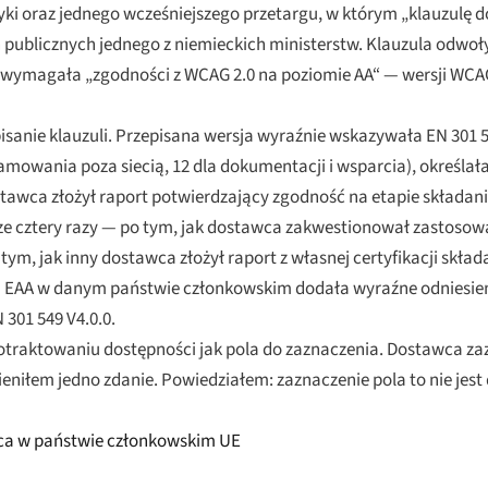
yki oraz jednego wcześniejszego przetargu, w którym „klauzulę d
 publicznych jednego z niemieckich ministerstw. Klauzula odwo
i wymagała „zgodności z WCAG 2.0 na poziomie AA“ — wersji WCAG
episanie klauzuli. Przepisana wersja wyraźnie wskazywała EN 301 
ramowania poza siecią, 12 dla dokumentacji i wsparcia), określa
awca złożył raport potwierdzający zgodność na etapie składania 
e cztery razy — po tym, jak dostawca zakwestionował zastosowa
tym, jak inny dostawca złożył raport z własnej certyfikacji skład
 EAA w danym państwie członkowskim dodała wyraźne odniesieni
301 549 V4.0.0.
otraktowaniu dostępności jak pola do zaznaczenia. Dostawca zaz
eniłem jedno zdanie. Powiedziałem: zaznaczenie pola to nie jes
ąca w państwie członkowskim UE