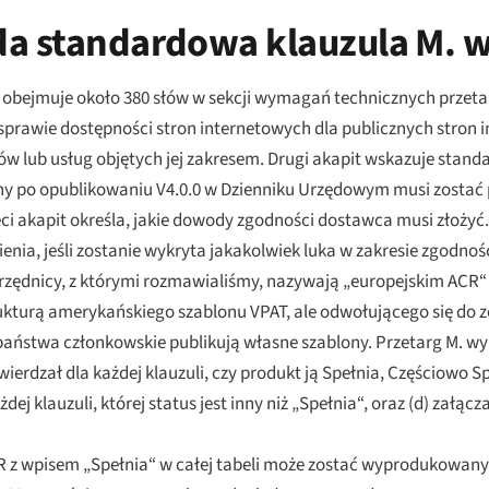
da standardowa klauzula M. w
 i obejmuje około 380 słów w sekcji wymagań technicznych przeta
rawie dostępności stron internetowych dla publicznych stron in
w lub usług objętych jej zakresem. Drugi akapit wskazuje stand
ony po opublikowaniu V4.0.0 w Dzienniku Urzędowym musi zostać
i akapit określa, jakie dowody zgodności dostawca musi złożyć.
ia, jeśli zostanie wykryta jakakolwiek luka w zakresie zgodnośc
 urzędnicy, z którymi rozmawialiśmy, nazywają „europejskim ACR
kturą amerykańskiego szablonu VPAT, ale odwołującego się do ze
re państwa członkowskie publikują własne szablony. Przetarg M. 
erdzał dla każdej klauzuli, czy produkt ją Spełnia, Częściowo Spe
j klauzuli, której status jest inny niż „Spełnia“, oraz (d) załąc
 ACR z wpisem „Spełnia“ w całej tabeli może zostać wyprodukowa