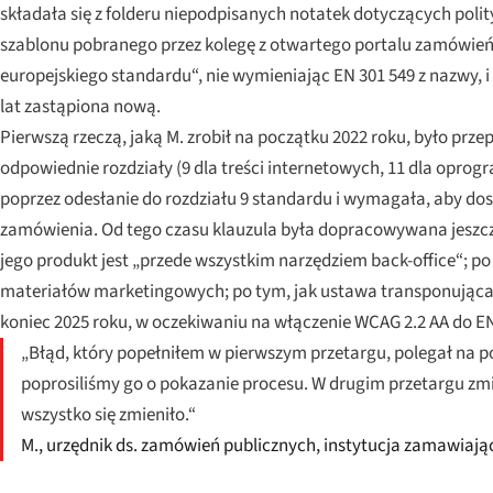
składała się z folderu niepodpisanych notatek dotyczących polit
szablonu pobranego przez kolegę z otwartego portalu zamówień
europejskiego standardu“, nie wymieniając EN 301 549 z nazwy, 
lat zastąpiona nową.
Pierwszą rzeczą, jaką M. zrobił na początku 2022 roku, było prz
odpowiednie rozdziały (9 dla treści internetowych, 11 dla oprog
poprzez odesłanie do rozdziału 9 standardu i wymagała, aby dost
zamówienia. Od tego czasu klauzula była dopracowywana jeszcz
jego produkt jest „przede wszystkim narzędziem back-office“; po 
materiałów marketingowych; po tym, jak ustawa transponująca
koniec 2025 roku, w oczekiwaniu na włączenie WCAG 2.2 AA do EN 
„Błąd, który popełniłem w pierwszym przetargu, polegał na p
poprosiliśmy go o pokazanie procesu. W drugim przetargu zmi
wszystko się zmieniło.“
M., urzędnik ds. zamówień publicznych, instytucja zamawiaj