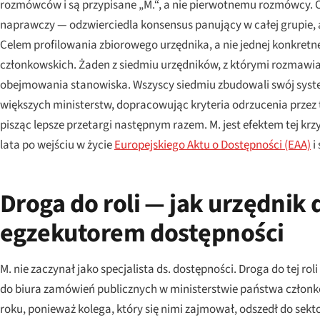
rozmówców i są przypisane „M.“, a nie pierwotnemu rozmówcy. 
naprawczy — odzwierciedla konsensus panujący w całej grupie, a
Celem profilowania zbiorowego urzędnika, a nie jednej konkret
członkowskich. Żaden z siedmiu urzędników, z którymi rozmawia
obejmowania stanowiska. Wszyscy siedmiu zbudowali swój sys
większych ministerstw, dopracowując kryteria odrzucenia przez 
pisząc lepsze przetargi następnym razem. M. jest efektem tej krz
lata po wejściu w życie
Europejskiego Aktu o Dostępności (EAA)
i
Droga do roli — jak urzędnik 
egzekutorem dostępności
M. nie zaczynał jako specjalista ds. dostępności. Droga do tej rol
do biura zamówień publicznych w ministerstwie państwa członko
roku, ponieważ kolega, który się nimi zajmował, odszedł do sekt