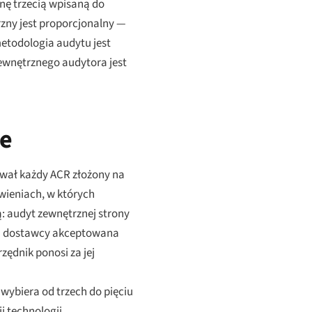
nę trzecią wpisaną do
zny jest proporcjonalny —
metodologia audytu jest
ewnętrznego audytora jest
ne
ował każdy ACR złożony na
wieniach, w których
: audyt zewnętrznej strony
ja dostawcy akceptowana
zędnik ponosi za jej
wybiera od trzech do pięciu
i technologii