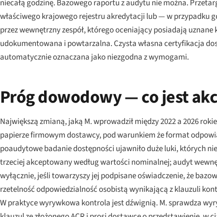
niecałą godzinę. Bazowego raportu z audytu nie można. Przetar
właściwego krajowego rejestru akredytacji lub — w przypadku g
przez wewnętrzny zespół, którego oceniający posiadają uznane k
udokumentowana i powtarzalna. Czysta własna certyfikacja dos
automatycznie oznaczana jako niezgodna z wymogami.
Próg dowodowy — co jest akc
Największą zmianą, jaką M. wprowadził między 2022 a 2026 rok
papierze firmowym dostawcy, pod warunkiem że format odpowia
poaudytowe badanie dostępności ujawniło duże luki, których nie
trzeciej akceptowany według wartości nominalnej; audyt wewn
wyłącznie, jeśli towarzyszy jej podpisane oświadczenie, że bazo
rzetelność odpowiedzialność osobistą wynikającą z klauzuli ko
W praktyce wyrywkowa kontrola jest dźwignią. M. sprawdza wyr
klauzul ze złożonego ACR i prosi dostawcę o przedstawienie, w ci