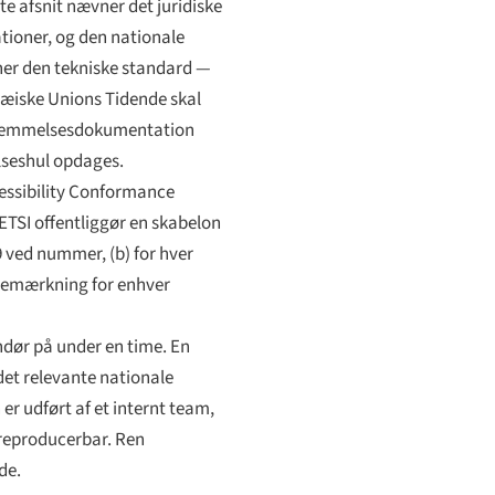
ste afsnit nævner det juridiske
tioner, og den nationale
vner den tekniske standard —
pæiske Unions Tidende skal
nsstemmelsesdokumentation
elseshul opdages.
cessibility Conformance
 ETSI offentliggør en skabelon
9 ved nummer, (b) for hver
g bemærkning for enhver
ndør på under en time. En
 det relevante nationale
er udført af et internt team,
 reproducerbar. Ren
de.