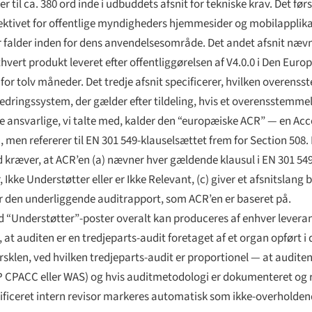
r til ca. 380 ord inde i udbuddets afsnit for tekniske krav. Det før
ektivet for offentlige myndigheders hjemmesider og mobilapplika
der falder inden for dens anvendelsesområde. Det andet afsnit næ
ert produkt leveret efter offentliggørelsen af V4.0.0 i Den Euro
for tolv måneder. Det tredje afsnit specificerer, hvilken overe
dbedringssystem, der gælder efter tildeling, hvis et overensstemm
ige ansvarlige, vi talte med, kalder den “europæiske ACR” — en Ac
 men refererer til EN 301 549-klauselsættet frem for Section 508.
ud kræver, at ACR’en (a) nævner hver gældende klausul i EN 301 54
 Ikke Understøtter eller er Ikke Relevant, (c) giver et afsnitslan
er den underliggende auditrapport, som ACR’en er baseret på.
d “Understøtter”-poster overalt kan produceres af enhver levera
 at auditen er en tredjeparts-audit foretaget af et organ opført i
sklen, ved hvilken tredjeparts-audit er proportionel — at auditen 
IAAP CPACC eller WAS) og hvis auditmetodologi er dokumenteret og
alificeret intern revisor markeres automatisk som ikke-overholden