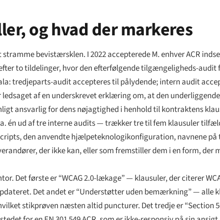
ler, og hvad der markeres
at stramme bevistærsklen. I 2022 accepterede M. enhver ACR inds
ter to tildelinger, hvor den efterfølgende tilgængeligheds-audit 
ala: tredjeparts-audit accepteres til pålydende; intern audit acc
er ledsaget af en underskrevet erklæring om, at den underliggend
t ansvarlig for dens nøjagtighed i henhold til kontraktens kla
a. én ud af tre interne audits — trækker tre til fem klausuler tilf
cripts, den anvendte hjælpeteknologikonfiguration, navnene på t
verandører, der ikke kan, eller som fremstiller dem i en form, de
tor. Det første er “WCAG 2.0-lækage” — klausuler, der citerer WCAG 
 opdateret. Det andet er “Understøtter uden bemærkning” — alle 
ket stikprøven næsten altid puncturer. Det tredje er “Section 5
tedet for en EN 301 549 ACR, som er ikke-responsiv på sin ansigt,