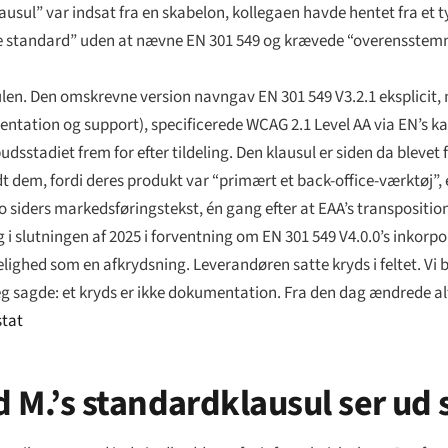
lausul” var indsat fra en skabelon, kollegaen havde hentet fra et
ske standard” uden at nævne EN 301 549 og krævede “overensste
usulen. Den omskrevne version navngav EN 301 549 V3.2.1 eksplici
mentation og support), specificerede WCAG 2.1 Level AA via EN’s k
stadiet frem for efter tildeling. Den klausul er siden da blevet
 dem, fordi deres produkt var “primært et back-office-værktøj”, 
 siders markedsføringstekst, én gang efter at EAA’s transposition
 i slutningen af 2025 i forventning om EN 301 549 V4.0.0’s inkorp
gelighed som en afkrydsning. Leverandøren satte kryds i feltet. Vi
 sagde: et kryds er ikke dokumentation. Fra den dag ændrede alt
stat
M.’s standardklausul ser ud 