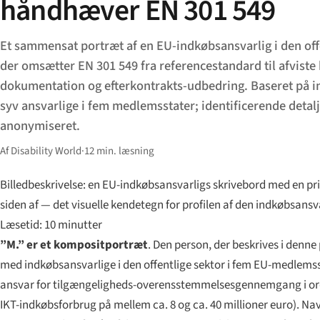
håndhæver EN 301 549
Et sammensat portræt af en EU-indkøbsansvarlig i den offe
der omsætter EN 301 549 fra referencestandard til afviste
dokumentation og efterkontrakts-udbedring. Baseret på 
syv ansvarlige i fem medlemsstater; identificerende detalj
anonymiseret.
Af Disability World
·
12 min. læsning
Billedbeskrivelse: en EU-indkøbsansvarligs skrivebord med en pr
siden af — det visuelle kendetegn for profilen af den indkøbsansv
Læsetid: 10 minutter
”M.” er et kompositportræt
. Den person, der beskrives i denne
med indkøbsansvarlige i den offentlige sektor i fem EU-medlemsst
ansvar for tilgængeligheds-overensstemmelsesgennemgang i ordr
IKT-indkøbsforbrug på mellem ca. 8 og ca. 40 millioner euro). Navn