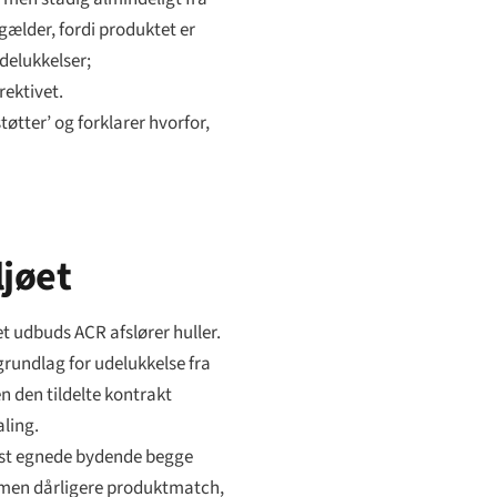
gælder, fordi produktet er
udelukkelser;
rektivet.
tøtter’ og forklarer hvorfor,
ljøet
t udbuds ACR afslører huller.
grundlag for udelukkelse fra
 den tildelte kontrakt
ling.
 mest egnede bydende begge
CR men dårligere produktmatch,