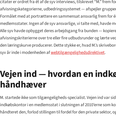
citater er ordret fra ét af de syv interviews, tilskrevet “M.” fre
afvisningskategorierne, udbedringssystemet — afspejler gruppens
Formålet med at portrættere en sammensat ansvarlig frem for én
medlemsstater. Ingen af de syv ansvarlige, vi talte med, havd
Alle syv havde opbygget deres arbejdsgang fra bunden — kopiered
afvisningskriterierne over tre eller fire udbudsrunder og lærte 
den læringskurve producerer. Dette stykke er, hvad M.’s skrivebord
syv år inde i modenheden af
webtilgængelighedsdirektivet
.
Vejen ind — hvordan en indkø
håndhæver
M. startede ikke som tilgængeligheds-specialist. Vejen ind var sid
indkøbskontor i en medlemsstat i slutningen af 2010’erne som ko
håndteret den, forlod stillingen til fordel for den private sekto