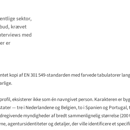
ntlige sektor,
 bud, krævet
interviews med
er er
intet kopi af EN 301 549-standarden med farvede tabulatorer lang
arlige.
 profil, eksisterer ikke som én navngivet person. Karakteren er b
ater — tre i Nederlandene og Belgien, to i Spanien og Portugal, 
egivende myndigheder af bredt sammenlignelig størrelse (200 ti
e, agentursidentiteter og detaljer, der ville identificere et speci