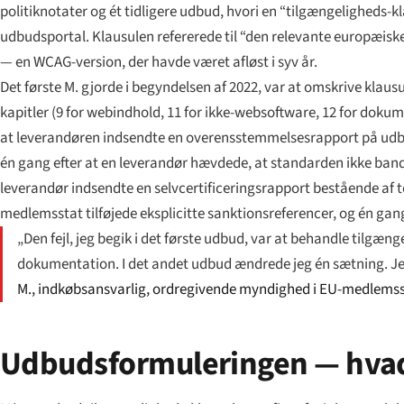
politiknotater og ét tidligere udbud, hvori en “tilgængeligheds-k
udbudsportal. Klausulen refererede til “den relevante europæi
— en WCAG-version, der havde været afløst i syv år.
Det første M. gjorde i begyndelsen af 2022, var at omskrive kla
kapitler (9 for webindhold, 11 for ikke-websoftware, 12 for doku
at leverandøren indsendte en overensstemmelsesrapport på udbuds
én gang efter at en leverandør hævdede, at standarden ikke bandt
leverandør indsendte en selvcertificeringsrapport bestående af to
medlemsstat tilføjede eksplicitte sanktionsreferencer, og én gang
„Den fejl, jeg begik i det første udbud, var at behandle tilgæn
dokumentation. I det andet udbud ændrede jeg én sætning. Jeg
M., indkøbsansvarlig, ordregivende myndighed i EU-medlems
Udbudsformuleringen — hvad 