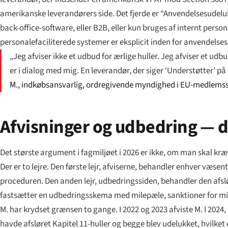
amerikanske leverandørers side. Det fjerde er “Anvendelsesudeluk
back-office-software, eller B2B, eller kun bruges af internt persona
personalefaciliterede systemer er eksplicit inden for anvendels
„Jeg afviser ikke et udbud for ærlige huller. Jeg afviser et udb
er i dialog med mig. En leverandør, der siger ‘Understøtter’ på h
M., indkøbsansvarlig, ordregivende myndighed i EU-medlems
Afvisninger og udbedring — d
Det største argument i fagmiljøet i 2026 er ikke, om man skal kr
Der er to lejre. Den første lejr, afviserne, behandler enhver væ
proceduren. Den anden lejr, udbedringssiden, behandler den afs
fastsætter en udbedringsskema med milepæle, sanktioner for mi
M. har krydset grænsen to gange. I 2022 og 2023 afviste M. I 202
havde afsløret Kapitel 11-huller og begge blev udelukket, hvilke