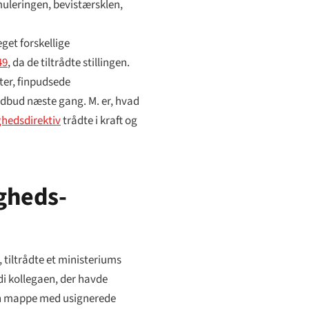
rmuleringen, bevistærsklen,
get forskellige
49
, da de tiltrådte stillingen.
ter, finpudsede
 udbud næste gang. M. er, hvad
ghedsdirektiv
trådte i kraft og
igheds-
 tiltrådte et ministeriums
di kollegaen, der havde
f en mappe med usignerede