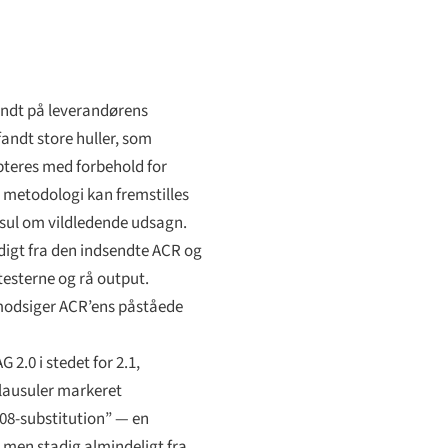
endt på leverandørens
fandt store huller, som
epteres med forbehold for
e metodologi kan fremstilles
usul om vildledende udsagn.
ældigt fra den indsendte ACR og
esterne og rå output.
r modsiger ACR’ens påståede
2.0 i stedet for 2.1,
klausuler markeret
08-substitution” — en
 men stadig almindeligt fra