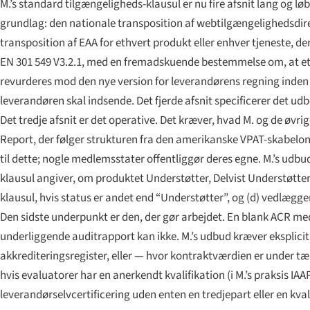
M.’s standard tilgængeligheds-klausul er nu fire afsnit lang og løbe
grundlag: den nationale transposition af webtilgængelighedsdir
transposition af EAA for ethvert produkt eller enhver tjeneste, 
EN 301 549 V3.2.1, med en fremadskuende bestemmelse om, at ethv
revurderes mod den nye version for leverandørens regning inden 
leverandøren skal indsende. Det fjerde afsnit specificerer det u
Det tredje afsnit er det operative. Det kræver, hvad M. og de øvr
Report, der følger strukturen fra den amerikanske VPAT-skabelon,
til dette; nogle medlemsstater offentliggør deres egne. M.’s udb
klausul angiver, om produktet Understøtter, Delvist Understøtter,
klausul, hvis status er andet end “Understøtter”, og (d) vedlægg
Den sidste underpunkt er den, der gør arbejdet. En blank ACR me
underliggende auditrapport kan ikke. M.’s udbud kræver eksplicit,
akkrediteringsregister, eller — hvor kontraktværdien er under tær
hvis evaluatorer har en anerkendt kvalifikation (i M.’s praksis 
leverandørselvcertificering uden enten en tredjepart eller en kv