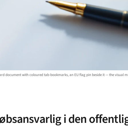
ard document with coloured tab-bookmarks, an EU flag pin beside it — the visual m
øbsansvarlig i den offentli