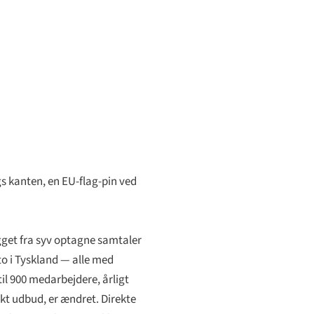
s kanten, en EU-flag-pin ved
ygget fra syv optagne samtaler
to i Tyskland — alle med
l 900 medarbejdere, årligt
fikt udbud, er ændret. Direkte