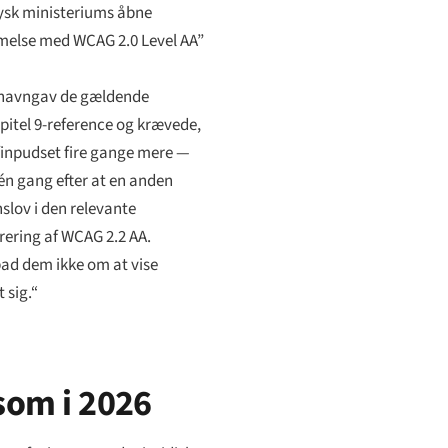
 tysk ministeriums åbne
mmelse med WCAG 2.0 Level AA”
t, navngav de gældende
apitel 9-reference og krævede,
 finpudset fire gange mere —
én gang efter at en anden
slov i den relevante
orering af WCAG 2.2 AA.
 bad dem ikke om at vise
 sig.“
som i 2026