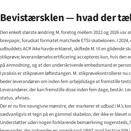
Bevistærsklen — hvad der tæl
Den enkelt største ændring M. foretog mellem 2022 og 2026 var 
brevpapir, forudsat formatet matchede ETSI-skabelonen. I 2024, ef
udbuddets ACR ikke havde erklæret, skiftede M. til en glidende sk
stikprøve; leverandørselvcertificering accepteres kun, hvis den 
på anmodning, og at den underskrivende embedsmand er personlig
I praksis er stikprøven løftestangen. M. stikprøvekontrollerer nu c
beder leverandøren om inden fem arbejdsdage at fremstille tests
Leverandører, der kan fremstille disse inden fem dage, består. Le
status, afvises.
Der er nu fire navngivne mønstre, der markerer et udbud i M.’s kon
sædvanligvis et tegn på en gammel skabelon, der ikke er blevet
Understøtter uden nogen forklarende bemærkning nogensteds, hvil
leverandør, der indsender en amerikansk VPAT mod Section 508 i s