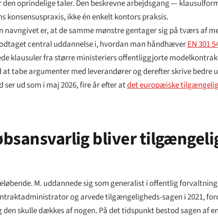
m for den oprindelige taler. Den beskrevne arbejdsgang — klausulfo
 konsensuspraxis, ikke én enkelt kontors praksis.
 navngivet er, at de samme mønstre gentager sig på tværs af me
e modtaget central uddannelse i, hvordan man håndhæver
EN 301 5
e klausuler fra større ministeriers offentliggjorte modelkontrak
ved at tabe argumenter med leverandører og derefter skrive bedre
 ser ud som i maj 2026, fire år efter at
det europæiske tilgængeli
bsansvarlig bliver tilgængel
eløbende. M. uddannede sig som generalist i offentlig forvaltning,
ntraktadministrator og arvede tilgængeligheds-sagen i 2021, for
r, og den skulle dækkes af nogen. På det tidspunkt bestod sagen a