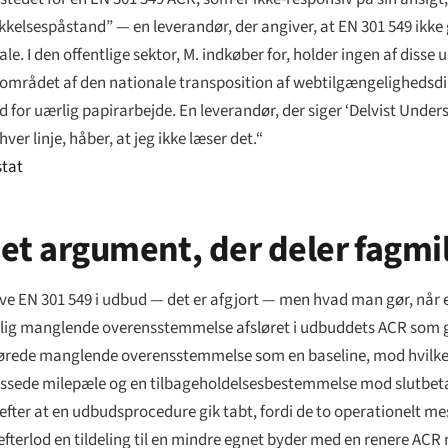
kelsespåstand” — en leverandør, der angiver, at EN 301 549 ikke 
le. I den offentlige sektor, M. indkøber for, holder ingen af disse 
esområdet af den nationale transposition af webtilgængelighedsdi
ud for uærlig papirarbejde. En leverandør, der siger ‘Delvist Unders
ver linje, håber, at jeg ikke læser det.“
stat
et argument, der deler fagmi
æve EN 301 549 i udbud — det er afgjort — men hvad man gør, når e
sentlig manglende overensstemmelse afsløret i udbuddets ACR som 
lørede manglende overensstemmelse som en baseline, mod hvilken
ssede milepæle og en tilbageholdelsesbestemmelse mod slutbeta
4, efter at en udbudsprocedure gik tabt, fordi de to operationelt
t efterlod en tildeling til en mindre egnet byder med en renere A