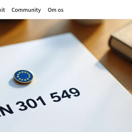
kit
Community
Om os