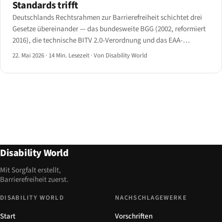
Standards trifft
Deutschlands Rechtsrahmen zur Barrierefreiheit schichtet drei
Gesetze übereinander — das bundesweite BGG (2002, reformiert
2016), die technische BITV 2.0-Verordnung und das EAA-
umsetzende BFSG (2021) — über sechzehn parallele
22. Mai 2026
·
14 Min. Lesezeit
·
Von Disability World
Landesgesetze und eine 2025 aktivierte BAFA-Durchsetzung.
Disability World
Mit Sorgfalt erstellt,
Barrierefreiheit zuerst.
DISABILITY WORLD
NACHSCHLAGEWERKE
Start
Vorschriften