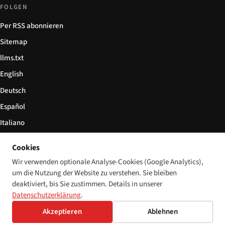
FOLGEN
Per RSS abonnieren
Sitemap
llms.txt
English
Deutsch
Español
Italiano
Български
Cookies
简体中文
Wir verwenden optionale Analyse-Cookies (Google Analytics),
um die Nutzung der Website zu verstehen. Sie bleiben
deaktiviert, bis Sie zustimmen. Details in unserer
Datenschutzerklärung
.
© 2026 Disability World. Alle Rechte vorbehalten.
Cookie-Einstellungen
Akzeptieren
Ablehnen
English
Deutsch
Español
Italiano
Български
简体中文
Polski
Français
Sprache: