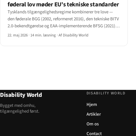
føderal lov møder EU's tekniske standarder
Tysklands tilgængelighedsregime kombinerer tre love —
den føderale BGG (2002, reformeret 2016), den tekniske BITV
2.0-bekendtgørelse og EAA-implementerende BFSG (2021) —
med seksten delstatslige love og BAFA's
22. maj 2026
·
14 min. læsning
·
Af Disability World
håndhævelsesindsats fra 2025.
DISABILITY WORLD
Disability World
Hjem
Bygget med omhu,
tilgængelighed først.
Artikler
Om os
Contact