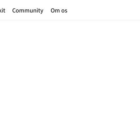
kit
Community
Om os