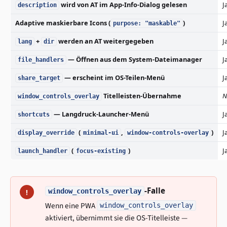
wird von AT im App-Info-Dialog gelesen
J
description
Adaptive maskierbare Icons (
)
J
purpose: "maskable"
+
werden an AT weitergegeben
J
lang
dir
— Öffnen aus dem System-Dateimanager
J
file_handlers
— erscheint im OS-Teilen-Menü
J
share_target
Titelleisten-Übernahme
N
window_controls_overlay
— Langdruck-Launcher-Menü
J
shortcuts
(
,
)
J
display_override
minimal-ui
window-controls-overlay
(
)
J
launch_handler
focus-existing
-Falle
window_controls_overlay
!
Wenn eine PWA
window_controls_overlay
aktiviert, übernimmt sie die OS-Titelleiste —