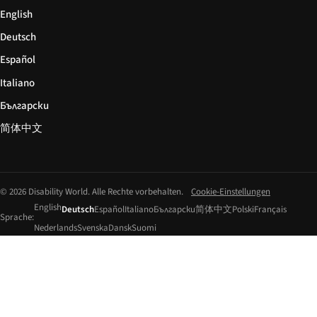
English
Deutsch
Español
Italiano
Български
简体中文
© 2026 Disability World. Alle Rechte vorbehalten.
Cookie-Einstellungen
English
Deutsch
Español
Italiano
Български
简体中文
Polski
Français
Sprache:
Nederlands
Svenska
Dansk
Suomi