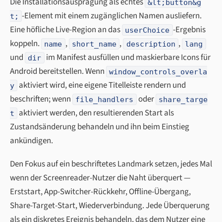
Die Installationsausprägung als echtes
&lt;button&g
-Element mit einem zugänglichen Namen ausliefern.
t;
Eine höfliche Live-Region an das
-Ergebnis
userChoice
koppeln.
,
,
,
name
short_name
description
lang
und
im Manifest ausfüllen und maskierbare Icons für
dir
Android bereitstellen. Wenn
window_controls_overla
aktiviert wird, eine eigene Titelleiste rendern und
y
beschriften; wenn
oder
file_handlers
share_targe
aktiviert werden, den resultierenden Start als
t
Zustandsänderung behandeln und ihn beim Einstieg
ankündigen.
Den Fokus auf ein beschriftetes Landmark setzen, jedes Mal
wenn der Screenreader-Nutzer die Naht überquert —
Erststart, App-Switcher-Rückkehr, Offline-Übergang,
Share-Target-Start, Wiederverbindung. Jede Überquerung
als ein diskretes Ereignis behandeln, das dem Nutzer eine