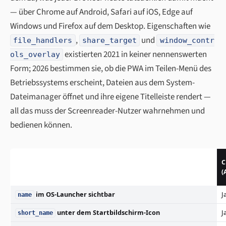
— über Chrome auf Android, Safari auf iOS, Edge auf
Windows und Firefox auf dem Desktop. Eigenschaften wie
,
und
file_handlers
share_target
window_contr
existierten 2021 in keiner nennenswerten
ols_overlay
Form; 2026 bestimmen sie, ob die PWA im Teilen-Menü des
Betriebssystems erscheint, Dateien aus dem System-
Dateimanager öffnet und ihre eigene Titelleiste rendert —
all das muss der Screenreader-Nutzer wahrnehmen und
bedienen können.
(
im OS-Launcher sichtbar
J
name
unter dem Startbildschirm-Icon
J
short_name