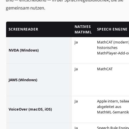
gemeinsam nutzen.
NATIVES
SCREENREADER
SPEECH ENGINE
MATHML
Ja
MathCAT (modern)
historisches
NVDA (Windows)
MathPlayer-Add-o
Ja
MathCAT
JAWS (Windows)
Ja
Apple intern, teilw
abgeleitet aus
VoiceOver (macOS, iOS)
MathML-Semantik
Ja
Speech Rule Engin