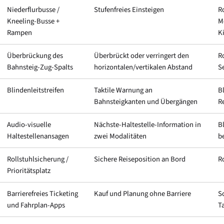
Niederflurbusse /
Stufenfreies Einsteigen
R
Kneeling-Busse +
M
Rampen
K
Überbrückung des
Überbrückt oder verringert den
R
Bahnsteig-Zug-Spalts
horizontalen/vertikalen Abstand
S
Blindenleitstreifen
Taktile Warnung an
B
Bahnsteigkanten und Übergängen
R
Audio-visuelle
Nächste-Haltestelle-Information in
B
Haltestellenansagen
zwei Modalitäten
b
Rollstuhlsicherung /
Sichere Reiseposition an Bord
R
Prioritätsplatz
Barrierefreies Ticketing
Kauf und Planung ohne Barriere
S
und Fahrplan-Apps
T