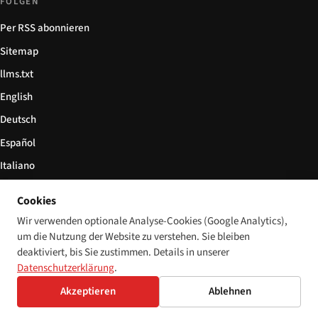
FOLGEN
Per RSS abonnieren
Sitemap
llms.txt
English
Deutsch
Español
Italiano
Български
Cookies
简体中文
Wir verwenden optionale Analyse-Cookies (Google Analytics),
um die Nutzung der Website zu verstehen. Sie bleiben
deaktiviert, bis Sie zustimmen. Details in unserer
Datenschutzerklärung
.
© 2026 Disability World. Alle Rechte vorbehalten.
Cookie-Einstellungen
English
Akzeptieren
Ablehnen
Deutsch
Español
Italiano
Български
简体中文
Polski
Français
Sprache:
Nederlands
Svenska
Dansk
Suomi