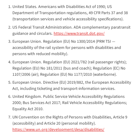
United States.
Americans with Disabilities Act of 1990
; US
Department of Transportation regulations, 49 CFR Parts 37 and 38
(transportation services and vehicle accessibility specifications).
US Federal Transit Administration.
ADA complementary paratransit
guidance and circulars.
https://www.transit.dot.gov/
European Union.
Regulation (EU) No 1300/2014
(PRM TSI —
accessibility of the rail system for persons with disabilities and
persons with reduced mobility).
European Union.
Regulation (EU) 2021/782
(rail passenger rights);
Regulation (EU) No 181/2011
(bus and coach);
Regulation (EC) No
1107/2006
(air);
Regulation (EU) No 1177/2010
(waterborne).
European Union.
Directive (EU) 2019/882
, the European Accessibility
Act, including ticketing and transport-information services.
United Kingdom.
Public Service Vehicle Accessibility Regulations
2000
;
Bus Services Act 2017
;
Rail Vehicle Accessibility Regulations
;
Equality Act 2010.
UN Convention on the Rights of Persons with Disabilities, Article 9
(accessibility) and Article 20 (personal mobility).
https://www.un.org/development/desa/disabilities/