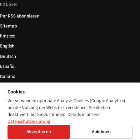
FOLGEN
Per RSS abonnieren
Sitemap
llms.txt
English
Deutsch
Español
Italiano
Български
Cookies
简体中文
Wir verwenden optionale Analyse-Cookies (Google Analytics),
um die Nutzung der Website zu verstehen. Sie bleiben
deaktiviert, bis Sie zustimmen. Details in unserer
Datenschutzerklärung
.
© 2026 Disability World. Alle Rechte vorbehalten.
Cookie-Einstellungen
Akzeptieren
Ablehnen
English
Deutsch
Español
Italiano
Български
简体中文
Polski
Français
Sprache: