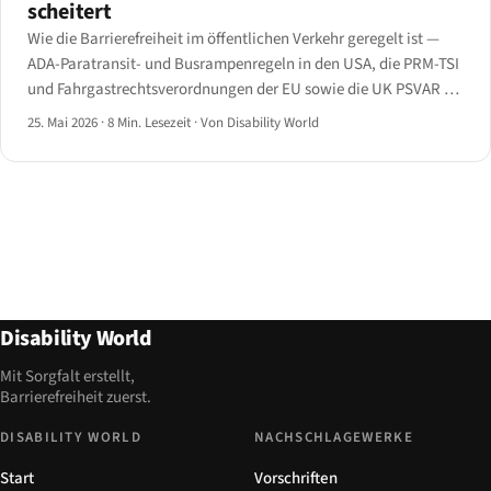
scheitert
Wie die Barrierefreiheit im öffentlichen Verkehr geregelt ist —
ADA-Paratransit- und Busrampenregeln in den USA, die PRM-TSI
und Fahrgastrechtsverordnungen der EU sowie die UK PSVAR —
und die Lücken vom Bahnsteig bis zur App.
25. Mai 2026
·
8 Min. Lesezeit
·
Von Disability World
Disability World
Mit Sorgfalt erstellt,
Barrierefreiheit zuerst.
DISABILITY WORLD
NACHSCHLAGEWERKE
Start
Vorschriften