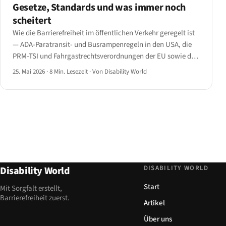
Gesetze, Standards und was immer noch
scheitert
Wie die Barrierefreiheit im öffentlichen Verkehr geregelt ist
— ADA-Paratransit- und Busrampenregeln in den USA, die
PRM-TSI und Fahrgastrechtsverordnungen der EU sowie die
UK PSVAR — und die Lücken vom Bahnsteig bis zur App.
25. Mai 2026
·
8 Min. Lesezeit
·
Von Disability World
DISABILITY WORLD
Disability World
Start
Mit Sorgfalt erstellt,
Barrierefreiheit zuerst.
Artikel
Über uns