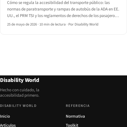
Cómo se regula la accesibilidad del transporte público: las
normas de paratransporte y rampas de autobús de la ADA en EE.
UU., el PRM TSI y los reglamentos de derechos de los pasajeros
de la UE, y el PSVAR del Reino Unido, más las brechas que
25 de mayo de 2026
·
10 min de lectura
·
Por Disability World
persisten desde el andén hasta la aplicación.
Disability World
Hecho con cuidado, la
accesibilidad primero.
DISABILITY WORLD
REFERENCIA
Inicio
Normativa
Artículos
Toolkit