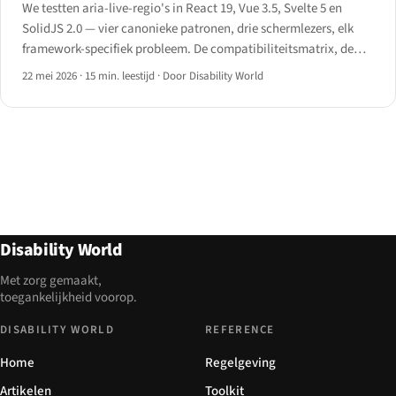
We testten aria-live-regio's in React 19, Vue 3.5, Svelte 5 en
SolidJS 2.0 — vier canonieke patronen, drie schermlezers, elk
framework-specifiek probleem. De compatibiliteitsmatrix, de
goede en slechte code, en het draaiboek.
22 mei 2026
·
15 min. leestijd
·
Door Disability World
Disability World
Met zorg gemaakt,
toegankelijkheid voorop.
DISABILITY WORLD
REFERENCE
Home
Regelgeving
Artikelen
Toolkit