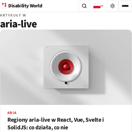
Disability World
ARTYKUŁY W
aria-live
ARIA
Regiony aria-live w React, Vue, Svelte i
SolidJS: co działa, co nie