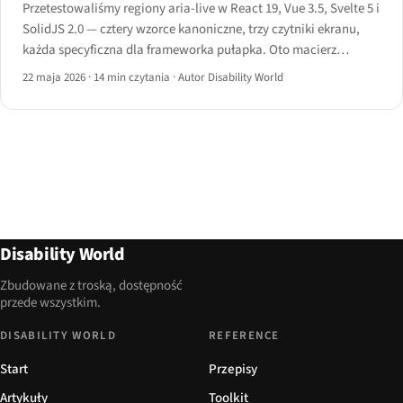
Przetestowaliśmy regiony aria-live w React 19, Vue 3.5, Svelte 5 i
SolidJS 2.0 — cztery wzorce kanoniczne, trzy czytniki ekranu,
każda specyficzna dla frameworka pułapka. Oto macierz
zachowań, kod dobry i zły oraz instrukcja postępowania.
22 maja 2026
·
14 min czytania
·
Autor Disability World
Disability World
Zbudowane z troską, dostępność
przede wszystkim.
DISABILITY WORLD
REFERENCE
Start
Przepisy
Artykuły
Toolkit