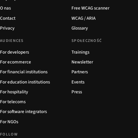
O nas
Free WCAG scanner
Contact
WCAG / ARIA
Privacy
Glossary
AUDIENCES
SPOŁECZNOŚĆ
For developers
Trainings
For ecommerce
Newsletter
For financial institutions
Partners
For education institutions
Events
For hospitality
Press
For telecoms
For software integrators
For NGOs
FOLLOW