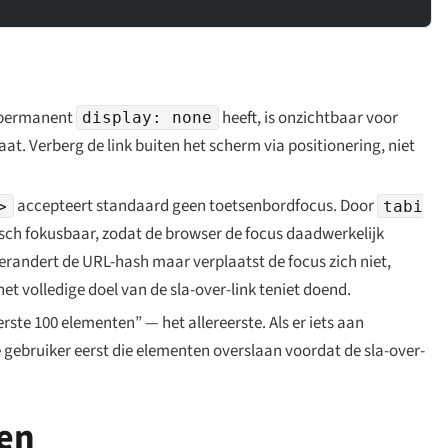
e permanent
heeft, is onzichtbaar voor
display: none
aat. Verberg de link buiten het scherm via positionering, niet
accepteert standaard geen toetsenbord­focus. Door
>
tabi
ch fokusbaar, zodat de browser de focus daadwerkelijk
erandert de URL-hash maar verplaatst de focus zich niet,
 volledige doel van de sla-over-link teniet doend.
eerste 100 elementen” —
het allereerste
. Als er iets aan
gebruiker eerst die elementen overslaan voordat de sla-over-
gen