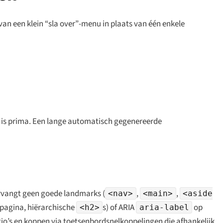
an een klein “sla over”-menu in plaats van één enkele
en is prima. Een lange automatisch gegenereerde
vervangt geen goede landmarks (
,
,
<nav>
<main>
<aside
pagina, hiërarchische
s) of ARIA
op
<h2>
aria-label
o’s en koppen via toetsenbord­snelkoppelingen die afhankelijk