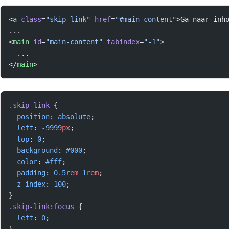
<
a
 class
=
"skip-link"
 href
=
"#main-content"
>Ga naar inh
...
<
main
 id
=
"main-content"
 tabindex
=
"-1"
>
  ...
</
main
>
.skip-link
 {
  position
: 
absolute
;
  left
: 
-9999
px
;
  top
: 
0
;
  background
: 
#000
;
  color
: 
#fff
;
  padding
: 
0.5
rem
 1
rem
;
  z-index
: 
100
;
}
.skip-link:focus
 {
  left
: 
0
;