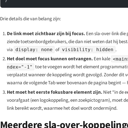
}
Drie details die van belang zijn:
De link moet zichtbaar zijn bij focus.
Een sla-over-link di
ziende toetsenbord­gebruikers, die dan niet weten dat hij best
via
of
.
display: none
visibility: hidden
Het doel moet focus kunnen ontvangen.
Een kale
<main
toe te voegen wordt het element programmatis
ndex="-1"
verplaatst wanneer de koppeling wordt gevolgd. Zonder dit v
waarna de volgende Tab weer bovenaan de pagina begint — het
Het moet het eerste fokusbare element zijn.
Niet “in de 
voorafgaat (een logokoppeling, een zoekpictogram), moet de 
link bereikt wordt, waarmee het doel wordt ondermijnd.
Meerdere sla-over-koppelin