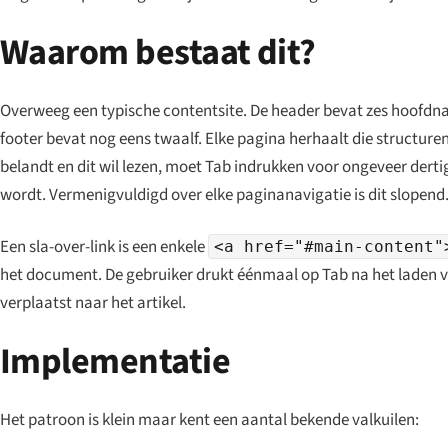
Waarom bestaat dit?
Overweeg een typische contentsite. De header bevat zes hoofdnav
footer bevat nog eens twaalf. Elke pagina herhaalt die structuren
belandt en dit wil lezen, moet Tab indrukken voor ongeveer derti
wordt. Vermenigvuldigd over elke pagina­navigatie is dit slopend
Een sla-over-link is een enkele
<a href="#main-content"
het document. De gebruiker drukt éénmaal op Tab na het laden va
verplaatst naar het artikel.
Implementatie
Het patroon is klein maar kent een aantal bekende valkuilen: