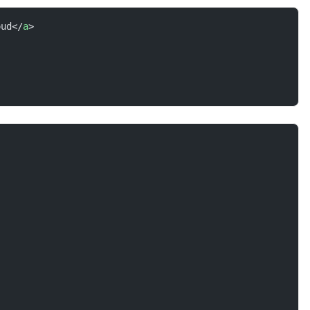
oud</
a
>