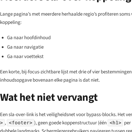
Lange pagina’s met meerdere herhaalde regio’s profiteren soms v
koppeling:
Ga naar hoofdinhoud
Ga naar navigatie
Ga naar voettekst
Een korte, bij-focus-zichtbare lijst met drie of vier bestemming
inhoudsopgave bovenaan elke pagina is dat niet.
Wat het niet vervangt
Een sla-over-link is het veiligheidsnet voor bypass-blocks. Het 
,
), geen goede koppen­structuur (één
per 
>
<footer>
<h1>
dubbele landmarks. Schermlezer­gebruikers navigeren tussen regi