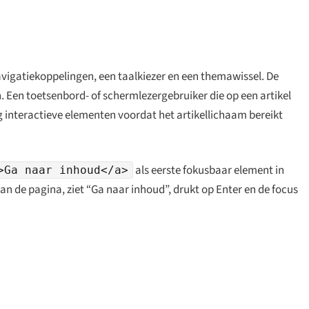
igatie­koppelingen, een taalkiezer en een themawissel. De
. Een toetsenbord- of schermlezer­gebruiker die op een artikel
g interactieve elementen voordat het artikel­lichaam bereikt
.
als eerste fokusbaar element in
>Ga naar inhoud</a>
n de pagina, ziet “Ga naar inhoud”, drukt op Enter en de focus