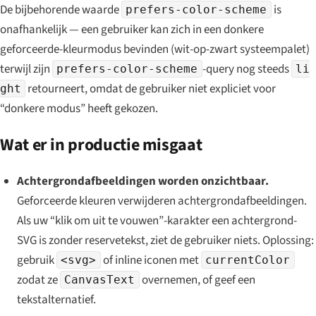
De bijbehorende waarde
is
prefers-color-scheme
onafhankelijk — een gebruiker kan zich in een donkere
geforceerde-kleurmodus bevinden (wit-op-zwart systeempalet)
terwijl zijn
-query nog steeds
prefers-color-scheme
li
retourneert, omdat de gebruiker niet expliciet voor
ght
“donkere modus” heeft gekozen.
Wat er in productie misgaat
Achtergrondafbeeldingen worden onzichtbaar.
Geforceerde kleuren verwijderen achtergrondafbeeldingen.
Als uw “klik om uit te vouwen”-karakter een achtergrond-
SVG is zonder reservetekst, ziet de gebruiker niets. Oplossing:
gebruik
of inline iconen met
<svg>
currentColor
zodat ze
overnemen, of geef een
CanvasText
tekstalternatief.