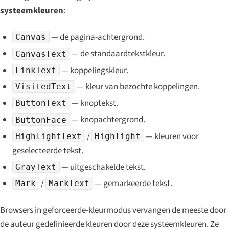
systeemkleuren
:
— de pagina-achtergrond.
Canvas
— de standaardtekstkleur.
CanvasText
— koppelingskleur.
LinkText
— kleur van bezochte koppelingen.
VisitedText
— knoptekst.
ButtonText
— knopachtergrond.
ButtonFace
/
— kleuren voor
HighlightText
Highlight
geselecteerde tekst.
— uitgeschakelde tekst.
GrayText
/
— gemarkeerde tekst.
Mark
MarkText
Browsers in geforceerde-kleurmodus vervangen de meeste door
de auteur gedefinieerde kleuren door deze systeemkleuren. Ze