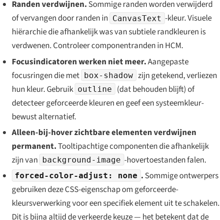
Randen verdwijnen.
Sommige randen worden verwijderd
of vervangen door randen in
-kleur. Visuele
CanvasText
hiërarchie die afhankelijk was van subtiele randkleuren is
verdwenen. Controleer componentranden in HCM.
Focusindicatoren werken niet meer.
Aangepaste
focusringen die met
zijn getekend, verliezen
box-shadow
hun kleur. Gebruik
(dat behouden blijft) of
outline
detecteer geforceerde kleuren en geef een systeemkleur-
bewust alternatief.
Alleen-bij-hover zichtbare elementen verdwijnen
permanent.
Tooltipachtige componenten die afhankelijk
zijn van
-hovertoestanden falen.
background-image
.
Sommige ontwerpers
forced-color-adjust: none
gebruiken deze CSS-eigenschap om geforceerde-
kleursverwerking voor een specifiek element uit te schakelen.
Dit is bijna altijd de verkeerde keuze — het betekent dat de