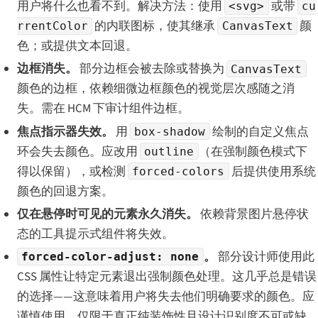
用户将什么也看不到。解决方法：使用
或带
<svg>
cu
的内联图标，使其继承
颜
rrentColor
CanvasText
色；或提供文本回退。
边框消失。
部分边框会被去除或替换为
CanvasText
颜色的边框，依赖细微边框颜色的视觉层次感随之消
失。需在 HCM 下审计组件边框。
焦点指示器失效。
用
绘制的自定义焦点
box-shadow
环会失去颜色。应改用
（在强制颜色模式下
outline
得以保留），或检测
后提供使用系统
forced-colors
颜色的回退方案。
仅在悬停时可见的元素永久消失。
依赖背景图片悬停状
态的工具提示式组件将失效。
。
部分设计师使用此
forced-color-adjust: none
CSS 属性让特定元素退出强制颜色处理。这几乎总是错误
的选择——这意味着用户将失去他们明确要求的颜色。应
谨慎使用，仅限于真正纯装饰性且设计识别度不可或缺