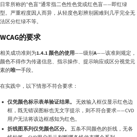
日常所称的”色盲”通常指二色性色觉或红色盲——即红绿
型。严重程度因人而异，从轻度色彩辨别困难到几乎完全无
法区分红绿不等。
WCAG的要求
相关成功准则为
1.4.1 颜色的使用
——级别
A
——该准则规定，
颜色不得作为传递信息、指示操作、提示响应或区分视觉元
素的
唯一
手段。
在实践中，以下情形不符合要求：
仅凭颜色标示表单验证结果。
无效输入框仅显示红色边
框，既无错误图标也无文字提示，则不符合要求——CVD
用户无法将该边框感知为红色。
折线图系列仅凭颜色区分。
五条不同颜色的折线，无各