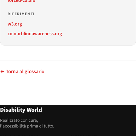
forced-colors
RIFERIMENTI
w3.org
colourblindawareness.org
← Torna al glossario
Disability World
Realizzato con cura,
l'accessibilità prima di tutto.