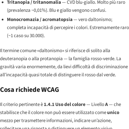
Tritanopia / tritanomalia
— CVD blu-giallo. Molto più raro
(prevalenza ~0,01%). Blu e giallo vengono confusi.
Monocromazia / acromatopsia
— vero daltonismo;
completa incapacità di percepire i colori. Estremamente raro
(~1 caso su 30.000).
Il termine comune «daltonismo» si riferisce di solito alla
deuteranopia o alla protanopia — la famiglia rosso-verde. La
gravità varia enormemente, da lievi difficoltà di discriminazione
all’incapacità quasi totale di distinguere il rosso dal verde.
Cosa richiede WCAG
Il criterio pertinente è
1.4.1 Uso del colore
— Livello
A
— che
stabilisce che il colore non può essere utilizzato come
unico
mezzo per trasmettere informazioni, indicare un’azione,
sollecitare una risposta o distinguere un elemento visivo.