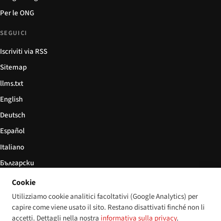
Per le ONG
SEGUICI
Iscriviti via RSS
Sitemap
llms.txt
English
Deutsch
Español
Italiano
Български
简体中文
Cookie
Utilizziamo cookie analitici facoltativi (Google Analytics) per
capire come viene usato il sito. Restano disattivati finché non li
accetti. Dettagli nella nostra
informativa sulla privacy
.