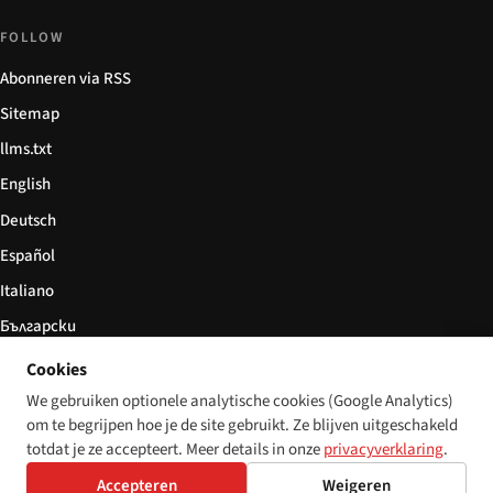
FOLLOW
Abonneren via RSS
Sitemap
llms.txt
English
Deutsch
Español
Italiano
Български
简体中文
Cookies
We gebruiken optionele analytische cookies (Google Analytics)
om te begrijpen hoe je de site gebruikt. Ze blijven uitgeschakeld
totdat je ze accepteert. Meer details in onze
privacyverklaring
.
© 2026 Disability World. Alle rechten voorbehouden.
Cookie settings
Accepteren
Weigeren
English
Deutsch
Español
Italiano
Български
简体中文
Polski
Français
Nederlands