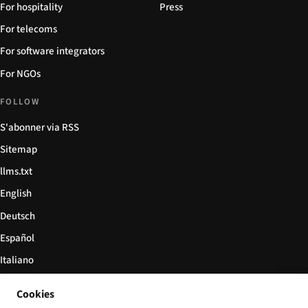
For hospitality
Press
For telecoms
For software integrators
For NGOs
FOLLOW
S'abonner via RSS
Sitemap
llms.txt
English
Deutsch
Español
Italiano
Български
Cookies
简体中文