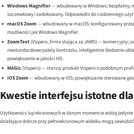
Windows Magnifier
— wbudowany w Windows; bezpłatny; no
soczewkowy i zadokowany. Odpowiedni do codziennego użytku
macOS Zoom
— wbudowany w macOS; konfigurowany przez
możliwości jak Windows Magnifier.
ZoomText
(Vispero, firma stojąca za JAWS) — komercyjny; o
niestandardowe palety kontrastu, inteligentne śledzenie uk
powiększenie w jakości HD.
MAGic
(Vispero) — starszy produkt Vispero o podobnym profi
iOS Zoom
— wbudowany w iOS; powiększanie sterowane gest
Kwestie interfejsu istotne d
Użytkownicy lup ekranowych w danym momencie widzą jedynie ni
działające dobrze przy pełnoekranowym widoku mogą zawodzić 