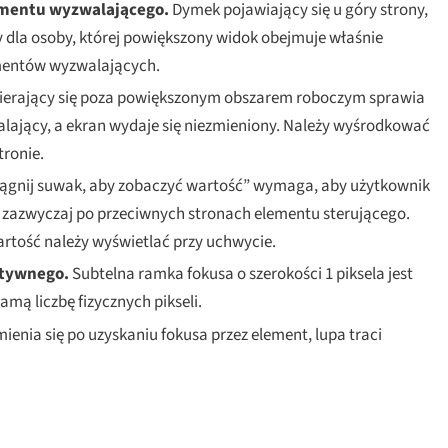
lementu wyzwalającego.
Dymek pojawiający się u góry strony,
ny dla osoby, której powiększony widok obejmuje właśnie
ementów wyzwalających.
ierający się poza powiększonym obszarem roboczym sprawia
walający, a ekran wydaje się niezmieniony. Należy wyśrodkować
tronie.
ągnij suwak, aby zobaczyć wartość” wymaga, aby użytkownik
— zazwyczaj po przeciwnych stronach elementu sterującego.
artość należy wyświetlać przy uchwycie.
ktywnego.
Subtelna ramka fokusa o szerokości 1 piksela jest
amą liczbę fizycznych pikseli.
mienia się po uzyskaniu fokusa przez element, lupa traci