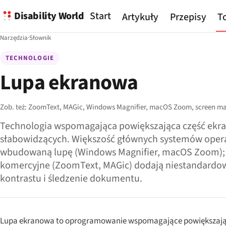
Disability World
Start
Artykuły
Przepisy
To
Narzędzia
·
Słownik
TECHNOLOGIE
Lupa ekranowa
Zob. też:
ZoomText,
MAGic,
Windows Magnifier,
macOS Zoom,
screen ma
Technologia wspomagająca powiększająca część ekra
słabowidzących. Większość głównych systemów oper
wbudowaną lupę (Windows Magnifier, macOS Zoom);
komercyjne (ZoomText, MAGic) dodają niestandardow
kontrastu i śledzenie dokumentu.
Lupa ekranowa to oprogramowanie wspomagające powiększające