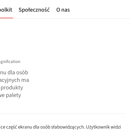
olkit
Społeczność
O nas
gnification
nu dla osób
acyjnych ma
 produkty
e palety
 część ekranu dla osób słabowidzących. Użytkownik widzi