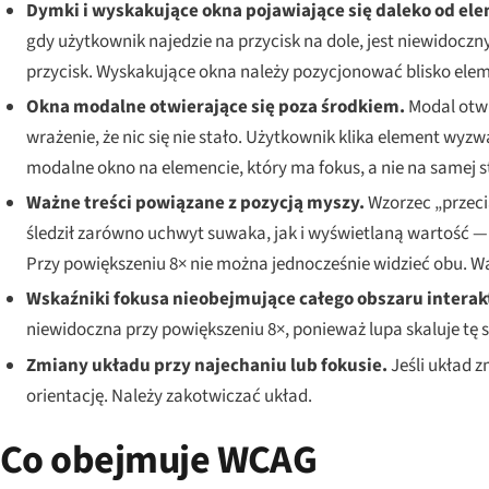
Dymki i wyskakujące okna pojawiające się daleko od e
gdy użytkownik najedzie na przycisk na dole, jest niewidocz
przycisk. Wyskakujące okna należy pozycjonować blisko el
Okna modalne otwierające się poza środkiem.
Modal otw
wrażenie, że nic się nie stało. Użytkownik klika element wyz
modalne okno na elemencie, który ma fokus, a nie na samej s
Ważne treści powiązane z pozycją myszy.
Wzorzec „przeci
śledził zarówno uchwyt suwaka, jak i wyświetlaną wartość 
Przy powiększeniu 8× nie można jednocześnie widzieć obu. W
Wskaźniki fokusa nieobejmujące całego obszaru intera
niewidoczna przy powiększeniu 8×, ponieważ lupa skaluje tę s
Zmiany układu przy najechaniu lub fokusie.
Jeśli układ z
orientację. Należy zakotwiczać układ.
Co obejmuje WCAG