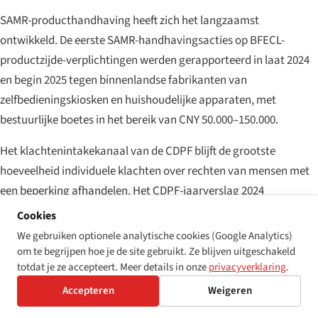
SAMR-producthandhaving heeft zich het langzaamst
ontwikkeld. De eerste SAMR-handhavingsacties op BFECL-
productzijde-verplichtingen werden gerapporteerd in laat 2024
en begin 2025 tegen binnenlandse fabrikanten van
zelfbedieningskiosken en huishoudelijke apparaten, met
bestuurlijke boetes in het bereik van CNY 50.000–150.000.
Het klachtenintakekanaal van de CDPF blijft de grootste
hoeveelheid individuele klachten over rechten van mensen met
een beperking afhandelen. Het CDPF-jaarverslag 2024
vermeldde meer dan 1,2 miljoen individueel afgehandelde
Cookies
klachten over het verticale netwerk van de federatie.
We gebruiken optionele analytische cookies (Google Analytics)
om te begrijpen hoe je de site gebruikt. Ze blijven uitgeschakeld
totdat je ze accepteert. Meer details in onze
privacyverklaring
.
Wat er in 2026–27 op het programma staat
Accepteren
Weigeren
Drie concrete ontwikkelingen om in de gaten te houden. Ten