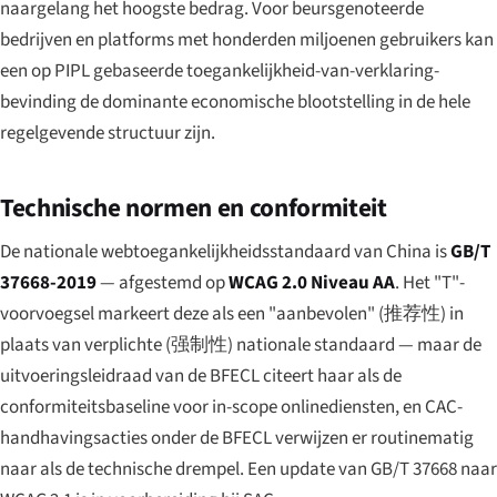
naargelang het hoogste bedrag. Voor beursgenoteerde
bedrijven en platforms met honderden miljoenen gebruikers kan
een op PIPL gebaseerde toegankelijkheid-van-verklaring-
bevinding de dominante economische blootstelling in de hele
regelgevende structuur zijn.
Technische normen en conformiteit
De nationale webtoegankelijkheidsstandaard van China is
GB/T
37668-2019
— afgestemd op
WCAG 2.0 Niveau AA
. Het "T"-
voorvoegsel markeert deze als een "aanbevolen" (
推荐性
) in
plaats van verplichte (
强制性
) nationale standaard — maar de
uitvoeringsleidraad van de BFECL citeert haar als de
conformiteitsbaseline voor in-scope onlinediensten, en CAC-
handhavingsacties onder de BFECL verwijzen er routinematig
naar als de technische drempel. Een update van GB/T 37668 naar