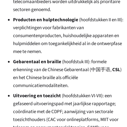
telecomaanbieders worden uitdrukkelijk als prioritaire
sectoren genoemd.
Producten en hulptechnologie
(hoofdstukken II en III):
verplichtingen voor fabrikanten van
consumentenproducten, huishoudelijke apparaten en
hulpmiddelen om toegankelijkheid al in de ontwerpfase
mee te nemen.
Gebarentaal en braille
(hoofdstuk III): formele
erkenning van de Chinese Gebarentaal (
中国手语
,
CSL
)
en het Chinese braille als officiële
communicatiemodaliteiten.
Uitvoering en toezicht
(hoofdstukken VI-VII): een
gefaseerd uitvoeringspad met jaarlijkse rapportage;
coördinatie met de CDPF; aanwijzing van sectorale
toezichthouders (CAC voor onlineplatforms, MIIT voor