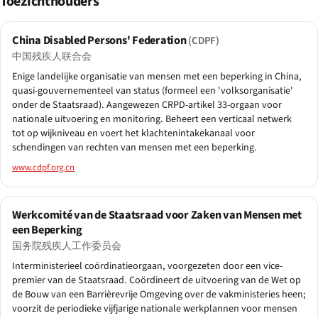
Toezichthouders
China Disabled Persons' Federation
(CDPF)
中国残疾人联合会
Enige landelijke organisatie van mensen met een beperking in China,
quasi-gouvernementeel van status (formeel een 'volksorganisatie'
onder de Staatsraad). Aangewezen CRPD-artikel 33-orgaan voor
nationale uitvoering en monitoring. Beheert een verticaal netwerk
tot op wijkniveau en voert het klachtenintakekanaal voor
schendingen van rechten van mensen met een beperking.
www.cdpf.org.cn
Werkcomité van de Staatsraad voor Zaken van Mensen met
een Beperking
国务院残疾人工作委员会
Interministerieel coördinatieorgaan, voorgezeten door een vice-
premier van de Staatsraad. Coördineert de uitvoering van de Wet op
de Bouw van een Barrièrevrije Omgeving over de vakministeries heen;
voorzit de periodieke vijfjarige nationale werkplannen voor mensen