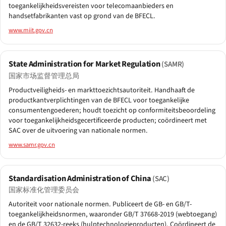
toegankelijkheidsvereisten voor telecomaanbieders en
handsetfabrikanten vast op grond van de BFECL.
www.miit.gov.cn
State Administration for Market Regulation
(SAMR)
国家市场监督管理总局
Product­veiligheids- en markttoezichtsautoriteit. Handhaaft de
product­kant­verplichtingen van de BFECL voor toegankelijke
consumenten­goederen; houdt toezicht op conformiteitsbeoordeling
voor toegankelijkheids­gecertificeerde producten; coördineert met
SAC over de uitvoering van nationale normen.
www.samr.gov.cn
Standardisation Administration of China
(SAC)
国家标准化管理委员会
Autoriteit voor nationale normen. Publiceert de GB- en GB/T-
toegankelijkheidsnormen, waaronder GB/T 37668-2019 (webtoegang)
en de GB/T 32632-reeks (hulptechnologieproducten). Coördineert de