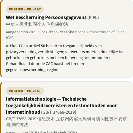
PUBLIEK + PRIVAAT
Wet Bescherming Persoonsgegevens
(PIPL)
中华人民共和国个人信息保护法
Aangenomen 2021 · Toezichthouder:Cyberspace Administration of China
(CAC)
Artikel 17 en artikel 50 bevatten toegankelijkheids-van-
privacyverklaring-verplichtingen; verwerkers moeten duidelijke taal
gebruiken en gebruikers met een beperking accommoderen.
Gehandhaafd door de CAC naast het bredere
gegevensbeschermingsregime.
PUBLIEK + PRIVAAT
Informatietechnologie — Technische
toegankelijkheidsvereisten en testmethoden voor
internetinhoud
(GB/T 37668-2019)
GB/T 37668-2019 信息技术 互联网内容无障碍可访问性技术要求
与测试方法
Aangenomen 2019 · Van kracht sinds2020 ·