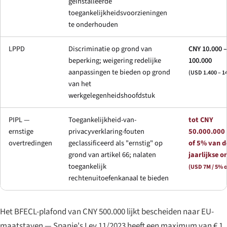
geïnstalleerde
toegankelijkheidsvoorzieningen
te onderhouden
LPPD
Discriminatie op grond van
CNY 10.000 –
beperking; weigering redelijke
100.000
aanpassingen te bieden op grond
(USD 1.400 – 1
van het
werkgelegenheidshoofdstuk
PIPL —
Toegankelijkheid-van-
tot CNY
ernstige
privacyverklaring-fouten
50.000.000
overtredingen
geclassificeerd als "ernstig" op
of 5% van d
grond van artikel 66; nalaten
jaarlijkse 
toegankelijk
(USD 7M / 5% 
rechtenuitoefenkanaal te bieden
Het BFECL-plafond van CNY 500.000 lijkt bescheiden naar EU-
maatstaven — Spanje's Ley 11/2023 heeft een maximum van € 1