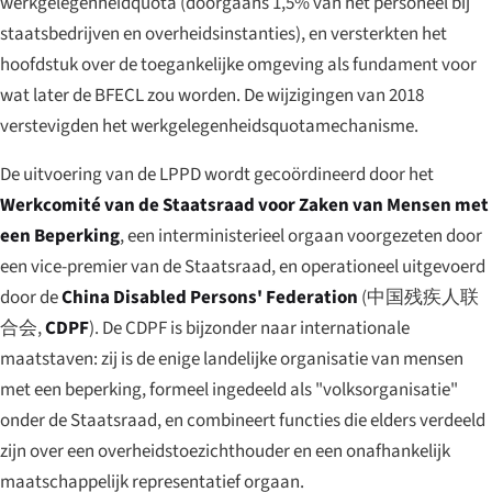
werkgelegenheidquota (doorgaans 1,5% van het personeel bij
staatsbedrijven en overheidsinstanties), en versterkten het
hoofdstuk over de toegankelijke omgeving als fundament voor
wat later de BFECL zou worden. De wijzigingen van 2018
verstevigden het werkgelegenheidsquotamechanisme.
De uitvoering van de LPPD wordt gecoördineerd door het
Werkcomité van de Staatsraad voor Zaken van Mensen met
een Beperking
, een interministerieel orgaan voorgezeten door
een vice-premier van de Staatsraad, en operationeel uitgevoerd
door de
China Disabled Persons' Federation
(
中国残疾人联
合会
,
CDPF
). De CDPF is bijzonder naar internationale
maatstaven: zij is de enige landelijke organisatie van mensen
met een beperking, formeel ingedeeld als "volksorganisatie"
onder de Staatsraad, en combineert functies die elders verdeeld
zijn over een overheidstoezichthouder en een onafhankelijk
maatschappelijk representatief orgaan.