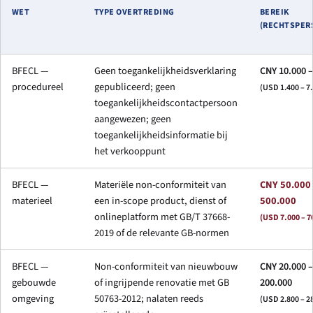
WET
TYPE OVERTREDING
BEREIK
(RECHTSPER
BFECL —
Geen toegankelijkheidsverklaring
CNY 10.000 –
procedureel
gepubliceerd; geen
(USD 1.400 – 7
toegankelijkheidscontactpersoon
aangewezen; geen
toegankelijkheidsinformatie bij
het verkooppunt
BFECL —
Materiële non-conformiteit van
CNY 50.000
materieel
een in-scope product, dienst of
500.000
onlineplatform met GB/T 37668-
(USD 7.000 – 7
2019 of de relevante GB-normen
BFECL —
Non-conformiteit van nieuwbouw
CNY 20.000 –
gebouwde
of ingrijpende renovatie met GB
200.000
omgeving
50763-2012; nalaten reeds
(USD 2.800 – 2