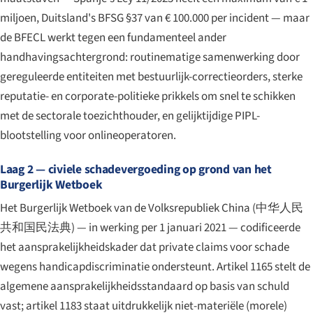
miljoen, Duitsland's BFSG §37 van € 100.000 per incident — maar
de BFECL werkt tegen een fundamenteel ander
handhavingsachtergrond: routinematige samenwerking door
gereguleerde entiteiten met bestuurlijk-correctieorders, sterke
reputatie- en corporate-politieke prikkels om snel te schikken
met de sectorale toezichthouder, en gelijktijdige PIPL-
blootstelling voor onlineoperatoren.
Laag 2 — civiele schadevergoeding op grond van het
Burgerlijk Wetboek
Het Burgerlijk Wetboek van de Volksrepubliek China (
中华人民
共和国民法典
) — in werking per 1 januari 2021 — codificeerde
het aansprakelijkheidskader dat private claims voor schade
wegens handicapdiscriminatie ondersteunt. Artikel 1165 stelt de
algemene aansprakelijkheidsstandaard op basis van schuld
vast; artikel 1183 staat uitdrukkelijk niet-materiële (morele)