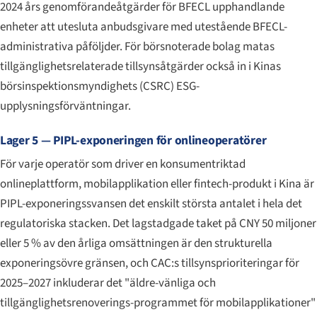
2024 års genomförandeåtgärder för BFECL upphandlande
enheter att utesluta anbudsgivare med utestående BFECL-
administrativa påföljder. För börsnoterade bolag matas
tillgänglighetsrelaterade tillsynsåtgärder också in i Kinas
börsinspektionsmyndighets (CSRC) ESG-
upplysningsförväntningar.
Lager 5 — PIPL-exponeringen för onlineoperatörer
För varje operatör som driver en konsumentriktad
onlineplattform, mobilapplikation eller fintech-produkt i Kina är
PIPL-exponeringssvansen det enskilt största antalet i hela det
regulatoriska stacken. Det lagstadgade taket på CNY 50 miljoner
eller 5 % av den årliga omsättningen är den strukturella
exponeringsövre gränsen, och CAC:s tillsynsprioriteringar för
2025–2027 inkluderar det "äldre-vänliga och
tillgänglighetsrenoverings-programmet för mobilapplikationer"