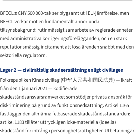
BFECL:s CNY 500 000-tak ser blygsamt ut i EU-jämförelse, men
BFECL verkar mot en fundamentalt annorlunda
tillsynsbakgrund: rutinmässigt samarbete av reglerade enheter
med administrativa korrigeringsförelägganden, och en stark
reputationsmässig incitament att lösa ärenden snabbt med den
sektoriella regulatorn.
Lager 2 — civilrättslig skadeersättning enligt civillagen
Folkrepubliken Kinas civillag (
中华人民共和国民法典
) — ikraft
från den 1 januari 2021 — kodifierade
skadeståndsansvarsramverket som stödjer privata anspråk för
diskriminering på grund av funktionsnedsättning. Artikel 1165
fastlägger den allmänna felbaserade skadeståndsstandarden;
artikel 1183 tillåter uttryckligen icke-materiella (ideella)
skadestånd för intrång i personlighetsrättigheter. Utbetalningar