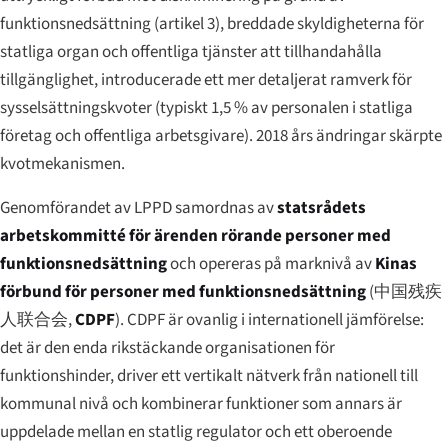
funktionsnedsättning (artikel 3), breddade skyldigheterna för
statliga organ och offentliga tjänster att tillhandahålla
tillgänglighet, introducerade ett mer detaljerat ramverk för
sysselsättningskvoter (typiskt 1,5 % av personalen i statliga
företag och offentliga arbetsgivare). 2018 års ändringar skärpte
kvotmekanismen.
Genomförandet av LPPD samordnas av
statsrådets
arbetskommitté för ärenden rörande personer med
funktionsnedsättning
och opereras på marknivå av
Kinas
förbund för personer med funktionsnedsättning
(
中国残疾
人联合会
,
CDPF
). CDPF är ovanlig i internationell jämförelse:
det är den enda rikstäckande organisationen för
funktionshinder, driver ett vertikalt nätverk från nationell till
kommunal nivå och kombinerar funktioner som annars är
uppdelade mellan en statlig regulator och ett oberoende