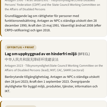
Antagen 1990 · I kraft sedan1991 · Tillsynsmyndighet:China Disabled
Persons' Federation (CDPF) and the State Council Working Committee on
the Affairs of Disabled Persons
Grundläggande lag om rättigheter för personer med
funktionsnedsättning. Antagen av NPC:s ständiga utskott den 28
december 1990; ikraft den 15 maj 1991. Väsentligt ändrad 2008 (efter
CRPD-ratificering) och igen 2018.
OFFENTLIG + PRIVAT
Lag om uppbyggnad av en hinderfri miljö
(BFECL)
中华人民共和国无障碍环境建设法
Antagen 2023 · Tillsynsmyndighet:State Council Working Committee on the
Affairs of Disabled Persons (lead); MIIT, CAC, SAMR (sectoral)
Banbrytande tillgänglighetslag. Antagen av NPC:s ständiga utskott
den 28 juni 2023; ikraft den 1 september 2023. Övergripande
skyldigheter för byggd miljö, produkter, tjänster, information och
IKT.