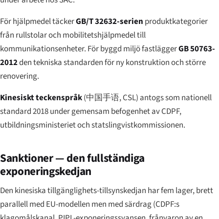
under arbete hos SAC.
För hjälpmedel täcker
GB/T 32632-serien
produktkategorier
från rullstolar och mobilitetshjälpmedel till
kommunikationsenheter. För byggd miljö fastlägger
GB 50763-
2012
den tekniska standarden för ny konstruktion och större
renovering.
Kinesiskt teckenspråk
(
中国手语
, CSL) antogs som nationell
standard 2018 under gemensam befogenhet av CDPF,
utbildningsministeriet och statslingvistkommissionen.
Sanktioner — den fullständiga
exponeringskedjan
Den kinesiska tillgänglighets-tillsynskedjan har fem lager, brett
parallell med EU-modellen men med särdrag (CDPF:s
klagomålskanal, PIPL-exponeringssvansen, frånvaron av en