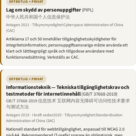
OFFENTLIG + PRIVAT
Lag om skydd av personuppgifter
(PIPL)
中华人民共和国个人信息保护法
Antagen 2021 · Tillsynsmyndighet:Cyberspace Administration of China
(CAC)
Artiklarna 17 och 50 innehåller tillgänglighetsskyldigheter för
integritetsinformation; personuppgiftsansvariga måste använda ett
klart och lättbegripligt språk och tillgodose användare med
funktionsnedsättning. Verkställs av CAC.
OFFENTLIG + PRIVAT
Informationsteknik — Tekniska tillgänglighetskrav och
testmetoder för internetinnehåll
(GB/T 37668-2019)
GB/T 37668-2019 信息技术 互联网内容无障碍可访问性技术要求
与测试方法
Antagen 2019 · I kraft sedan2020 · Tillsynsmyndighet:Standardisation
Administration of China (SAC)
Nationell standard för webbtillgänglighet, anpassad till WCAG 2.0
nivå AA. Rekommenderad (T-prefix) snarare än obligatorisk, men