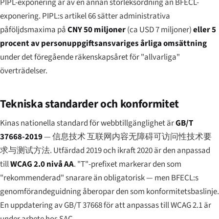
PIPL-exponering är av en annan storleksordning än BFECL-
exponering. PIPL:s artikel 66 sätter administrativa
påföljdsmaxima på
CNY 50 miljoner
(ca USD 7 miljoner)
eller 5
procent av personuppgiftsansvariges årliga omsättning
under det föregående räkenskapsåret för "allvarliga"
överträdelser.
Tekniska standarder och konformitet
Kinas nationella standard för webbtillgänglighet är
GB/T
37668-2019
—
信息技术 互联网内容无障碍可访问性技术要
求与测试方法
. Utfärdad 2019 och ikraft 2020 är den anpassad
till
WCAG 2.0 nivå AA
. "T"-prefixet markerar den som
"rekommenderad" snarare än obligatorisk — men BFECL:s
genomförandeguidning åberopar den som konformitetsbaslinje.
En uppdatering av GB/T 37668 för att anpassas till WCAG 2.1 är