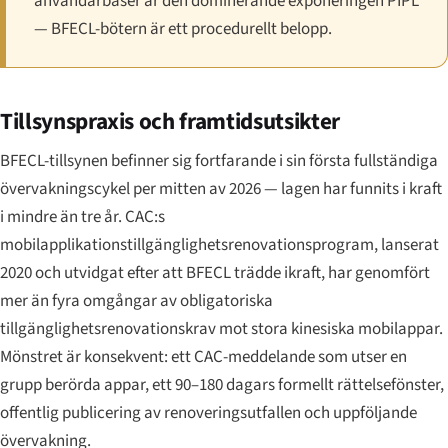
användarbaser är den dominerande exponeringen PIPL
— BFECL-bötern är ett procedurellt belopp.
Tillsynspraxis och framtidsutsikter
BFECL-tillsynen befinner sig fortfarande i sin första fullständiga
övervakningscykel per mitten av 2026 — lagen har funnits i kraft
i mindre än tre år. CAC:s
mobilapplikationstillgänglighetsrenovationsprogram, lanserat
2020 och utvidgat efter att BFECL trädde ikraft, har genomfört
mer än fyra omgångar av obligatoriska
tillgänglighetsrenovationskrav mot stora kinesiska mobilappar.
Mönstret är konsekvent: ett CAC-meddelande som utser en
grupp berörda appar, ett 90–180 dagars formellt rättelsefönster,
offentlig publicering av renoveringsutfallen och uppföljande
övervakning.