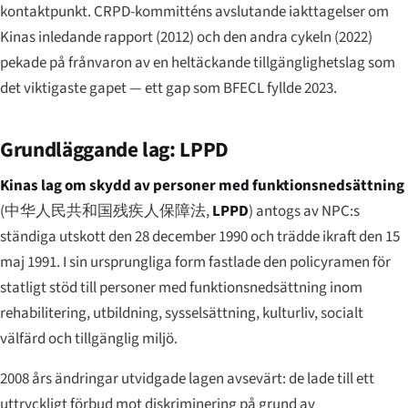
kontaktpunkt. CRPD-kommitténs avslutande iakttagelser om
Kinas inledande rapport (2012) och den andra cykeln (2022)
pekade på frånvaron av en heltäckande tillgänglighetslag som
det viktigaste gapet — ett gap som BFECL fyllde 2023.
Grundläggande lag: LPPD
Kinas lag om skydd av personer med funktionsnedsättning
(
中华人民共和国残疾人保障法
,
LPPD
) antogs av NPC:s
ständiga utskott den 28 december 1990 och trädde ikraft den 15
maj 1991. I sin ursprungliga form fastlade den policyramen för
statligt stöd till personer med funktionsnedsättning inom
rehabilitering, utbildning, sysselsättning, kulturliv, socialt
välfärd och tillgänglig miljö.
2008 års ändringar utvidgade lagen avsevärt: de lade till ett
uttryckligt förbud mot diskriminering på grund av