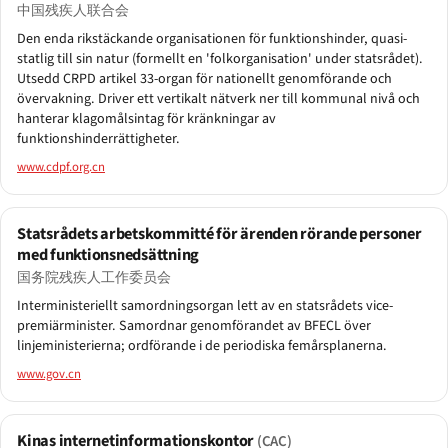
中国残疾人联合会
Den enda rikstäckande organisationen för funktionshinder, quasi-
statlig till sin natur (formellt en 'folkorganisation' under statsrådet).
Utsedd CRPD artikel 33-organ för nationellt genomförande och
övervakning. Driver ett vertikalt nätverk ner till kommunal nivå och
hanterar klagomålsintag för kränkningar av
funktionshinderrättigheter.
www.cdpf.org.cn
Statsrådets arbetskommitté för ärenden rörande personer
med funktionsnedsättning
国务院残疾人工作委员会
Interministeriellt samordningsorgan lett av en statsrådets vice-
premiärminister. Samordnar genomförandet av BFECL över
linjeministerierna; ordförande i de periodiska femårsplanerna.
www.gov.cn
Kinas internetinformationskontor
(CAC)