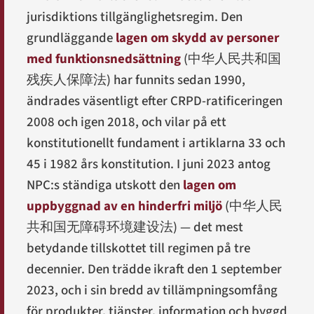
jurisdiktions tillgänglighetsregim. Den
grundläggande
lagen om skydd av personer
med funktionsnedsättning
(
中华人民共和国
残疾人保障法
) har funnits sedan 1990,
ändrades väsentligt efter CRPD-ratificeringen
2008 och igen 2018, och vilar på ett
konstitutionellt fundament i artiklarna 33 och
45 i 1982 års konstitution. I juni 2023 antog
NPC:s ständiga utskott den
lagen om
uppbyggnad av en hinderfri miljö
(
中华人民
共和国无障碍环境建设法
) — det mest
betydande tillskottet till regimen på tre
decennier. Den trädde ikraft den 1 september
2023, och i sin bredd av tillämpningsomfång
för produkter, tjänster, information och byggd