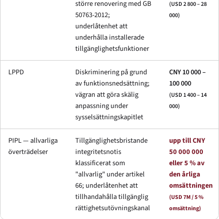
större renovering med GB
(USD 2 800 – 28
50763-2012;
000)
underlåtenhet att
underhålla installerade
tillgänglighetsfunktioner
LPPD
Diskriminering på grund
CNY 10 000 –
av funktionsnedsättning;
100 000
vägran att göra skälig
(USD 1 400 – 14
anpassning under
000)
sysselsättningskapitlet
PIPL — allvarliga
Tillgänglighetsbristande
upp till CNY
överträdelser
integritetsnotis
50 000 000
klassificerat som
eller 5 % av
"allvarlig" under artikel
den årliga
66; underlåtenhet att
omsättningen
tillhandahålla tillgänglig
(USD 7M / 5 %
rättighetsutövningskanal
omsättning)