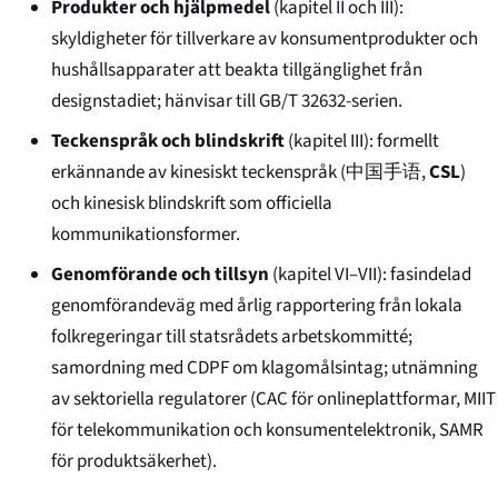
Produkter och hjälpmedel
(kapitel II och III):
skyldigheter för tillverkare av konsumentprodukter och
hushållsapparater att beakta tillgänglighet från
designstadiet; hänvisar till GB/T 32632-serien.
Teckenspråk och blindskrift
(kapitel III): formellt
erkännande av kinesiskt teckenspråk (
中国手语
,
CSL
)
och kinesisk blindskrift som officiella
kommunikationsformer.
Genomförande och tillsyn
(kapitel VI–VII): fasindelad
genomförandeväg med årlig rapportering från lokala
folkregeringar till statsrådets arbetskommitté;
samordning med CDPF om klagomålsintag; utnämning
av sektoriella regulatorer (CAC för onlineplattformar, MIIT
för telekommunikation och konsumentelektronik, SAMR
för produktsäkerhet).