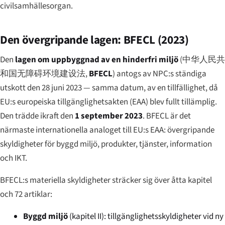
civilsamhällesorgan.
Den övergripande lagen: BFECL (2023)
Den
lagen om uppbyggnad av en hinderfri miljö
(
中华人民共
和国无障碍环境建设法
,
BFECL
) antogs av NPC:s ständiga
utskott den 28 juni 2023 — samma datum, av en tillfällighet, då
EU:s europeiska tillgänglighetsakten (EAA) blev fullt tillämplig.
Den trädde ikraft den
1 september 2023
. BFECL är det
närmaste internationella analoget till EU:s EAA: övergripande
skyldigheter för byggd miljö, produkter, tjänster, information
och IKT.
BFECL:s materiella skyldigheter sträcker sig över åtta kapitel
och 72 artiklar:
Byggd miljö
(kapitel II): tillgänglighetsskyldigheter vid ny