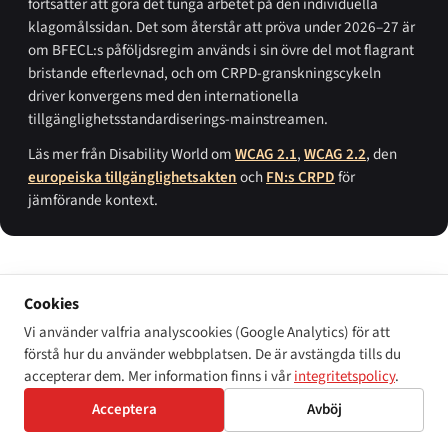
fortsätter att göra det tunga arbetet på den individuella
klagomålssidan. Det som återstår att pröva under 2026–27 är
om BFECL:s påföljdsregim används i sin övre del mot flagrant
bristande efterlevnad, och om CRPD-granskningscykeln
driver konvergens med den internationella
tillgänglighetsstandardiserings-mainstreamen.
Läs mer från Disability World om
WCAG 2.1
,
WCAG 2.2
, den
europeiska tillgänglighetsakten
och
FN:s CRPD
för
jämförande kontext.
Cookies
PRIMÄRKÄLLOR
Vi använder valfria analyscookies (Google Analytics) för att
Folkrepubliken Kinas konstitution (
中华人民共和国宪法
), 4 december
förstå hur du använder webbplatsen. De är avstängda tills du
1982, artiklarna 33 och 45.
accepterar dem. Mer information finns i vår
integritetspolicy
.
Lag om skydd av personer med funktionsnedsättning (
中华人民共和
国残疾人保障法
), antagen den 28 december 1990, ikraft den 15 maj
Acceptera
Avböj
1991; ändrad den 24 april 2008 och den 26 oktober 2018.