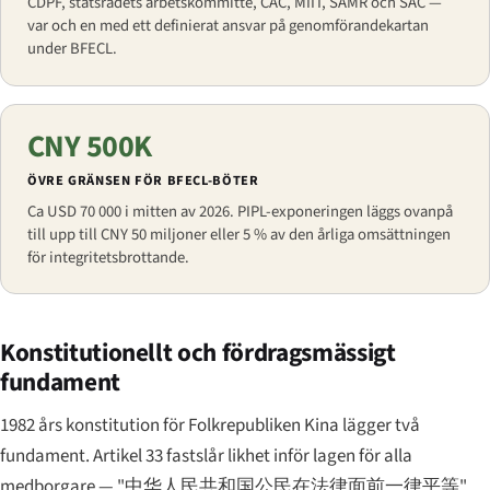
CDPF, statsrådets arbetskommitté, CAC, MIIT, SAMR och SAC —
var och en med ett definierat ansvar på genomförandekartan
under BFECL.
CNY 500K
ÖVRE GRÄNSEN FÖR BFECL-BÖTER
Ca USD 70 000 i mitten av 2026. PIPL-exponeringen läggs ovanpå
till upp till CNY 50 miljoner eller 5 % av den årliga omsättningen
för integritetsbrottande.
Konstitutionellt och fördragsmässigt
fundament
1982 års konstitution för Folkrepubliken Kina lägger två
fundament. Artikel 33 fastslår likhet inför lagen för alla
medborgare —
"中华人民共和国公民在法律面前一律平等"
.