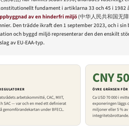
onstitutionellt fundament i artiklarna 33 och 45 i 1982 år
ppbyggnad av en hinderfri miljö
(
中华人民共和国无障
nnier. Den trädde ikraft den 1 september 2023, och i sin
tion och byggd miljö representerar den den enskilt störs
slag av EU-EAA-typ.
CNY 5
 REGULATORER
ÖVRE GRÄNSEN FÖR
atsrådets arbetskommitté, CAC, MIIT,
Ca USD 70 000 i mitte
h SAC — var och en med ett definierat
exponeringen läggs ov
på genomförandekartan under BFECL.
miljoner eller 5 % av
integritetsbrottande