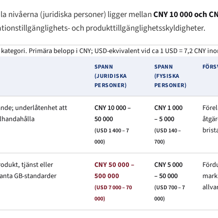
la nivåerna (juridiska personer) ligger mellan
CNY 10 000 och C
ationstillgänglighets- och produkttillgänglighetsskyldigheter.
 kategori. Primära belopp i CNY; USD-ekvivalent vid ca 1 USD = 7,2 CNY in
SPANN
SPANN
FÖRS
(JURIDISKA
(FYSISKA
PERSONER)
PERSONER)
ande; underlåtenhet att
CNY 10 000 –
CNY 1 000
Före
llhandahålla
50 000
– 5 000
åtgär
brist
(USD 1 400 – 7
(USD 140 –
000)
700)
odukt, tjänst eller
CNY 50 000 –
CNY 5 000
Förd
vanta GB-standarder
500 000
– 50 000
markn
allvar
(USD 7 000 – 70
(USD 700 – 7
000)
000)