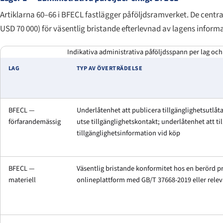
Artiklarna 60–66 i BFECL fastlägger påföljdsramverket. De centra
USD 70 000) för väsentlig bristande efterlevnad av lagens inform
Indikativa administrativa påföljdsspann per lag och
LAG
TYP AV ÖVERTRÄDELSE
BFECL —
Underlåtenhet att publicera tillgänglighetsutlåt
förfarandemässig
utse tillgänglighetskontakt; underlåtenhet att ti
tillgänglighetsinformation vid köp
BFECL —
Väsentlig bristande konformitet hos en berörd pr
materiell
onlineplattform med GB/T 37668-2019 eller rele