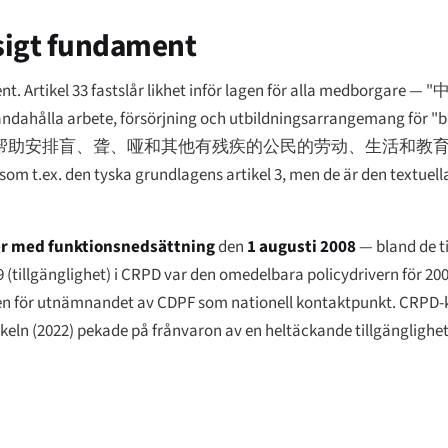
ssigt fundament
t. Artikel 33 fastslår likhet inför lagen för alla medborgare —
"
llhandahålla arbete, försörjning och utbildningsarrangemang för
帮助安排盲、聋、哑和其他有残疾的公民的劳动、生活和教育
t som t.ex. den tyska grundlagens artikel 3, men de är den textue
er med funktionsnedsättning
den
1 augusti 2008
— bland de t
el 9 (tillgänglighet) i CRPD var den omedelbara policydrivern för 2
nden för utnämnandet av CDPF som nationell kontaktpunkt. CRPD
keln (2022) pekade på frånvaron av en heltäckande tillgänglighet