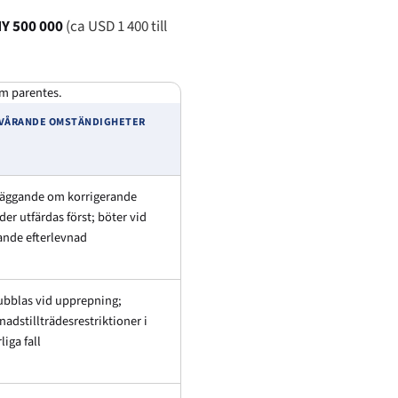
NY 500 000
(ca USD 1 400 till
om parentes.
VÅRANDE OMSTÄNDIGHETER
läggande om korrigerande
der utfärdas först; böter vid
ande efterlevnad
ubblas vid upprepning;
adstillträdesrestriktioner i
liga fall