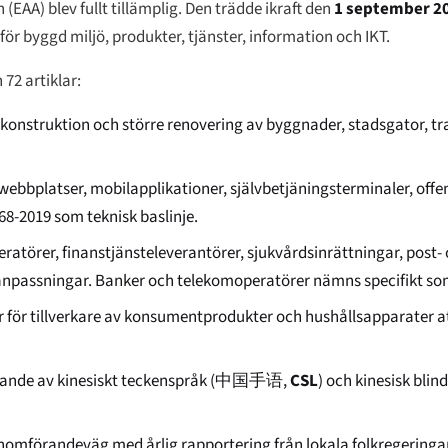
 (EAA) blev fullt tillämplig. Den trädde ikraft den
1 september 2
för byggd miljö, produkter, tjänster, information och IKT.
 72 artiklar:
ny konstruktion och större renovering av byggnader, stadsgator, t
ör webbplatser, mobilapplikationer, självbetjäningsterminaler, off
68-2019 som teknisk baslinje.
peratörer, finanstjänsteleverantörer, sjukvårdsinrättningar, post
tsanpassningar. Banker och telekomoperatörer nämns specifikt som
eter för tillverkare av konsumentprodukter och hushållsapparater a
nnande av kinesiskt teckenspråk (
中国手语
,
CSL
) och kinesisk blind
genomförandeväg med årlig rapportering från lokala folkregeringar 