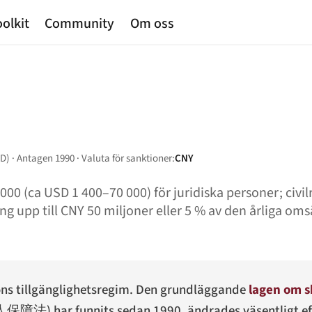
olkit
Community
Om oss
D) · Antagen 1990 · Valuta för sanktioner:
CNY
00 (ca USD 1 400–70 000) för juridiska personer; civil
ng upp till CNY 50 miljoner eller 5 % av den årliga om
tions tillgänglighetsregim. Den grundläggande
lagen om s
人保障法
) har funnits sedan 1990, ändrades väsentligt e