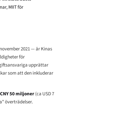
ar, MIIT för
1 november 2021 — är Kinas
ldigheter för
pgiftsansvariga upprättar
kar som att den inkluderar
CNY 50 miljoner
(ca USD 7
a" överträdelser.