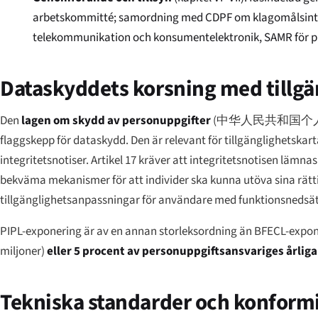
arbetskommitté; samordning med CDPF om klagomålsintag; 
telekommunikation och konsumentelektronik, SAMR för p
Dataskyddets korsning med tillgä
Den
lagen om skydd av personuppgifter
(
中华人民共和国个
flaggskepp för dataskydd. Den är relevant för tillgänglighetskar
integritetsnotiser. Artikel 17 kräver att integritetsnotisen lämna
bekväma mekanismer för att individer ska kunna utöva sina rä
tillgänglighetsanpassningar för användare med funktionsnedsät
PIPL-exponering är av en annan storleksordning än BFECL-expone
miljoner)
eller 5 procent av personuppgiftsansvariges årlig
Tekniska standarder och konformi