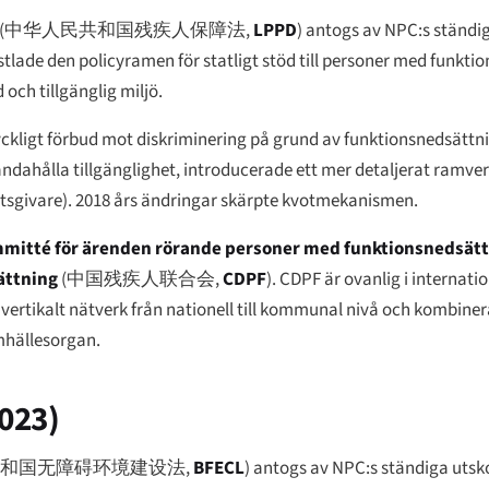
(
中华人民共和国残疾人保障法
,
LPPD
) antogs av NPC:s ständi
astlade den policyramen för statligt stöd till personer med funkt
d och tillgänglig miljö.
ryckligt förbud mot diskriminering på grund av funktionsnedsättni
lhandahålla tillgänglighet, introducerade ett mer detaljerat ramve
rbetsgivare). 2018 års ändringar skärpte kvotmekanismen.
mmitté för ärenden rörande personer med funktionsnedsät
ättning
(
中国残疾人联合会
,
CDPF
). CDPF är ovanlig i internati
 vertikalt nätverk från nationell till kommunal nivå och kombine
mhällesorgan.
023)
和国无障碍环境建设法
,
BFECL
) antogs av NPC:s ständiga utsk