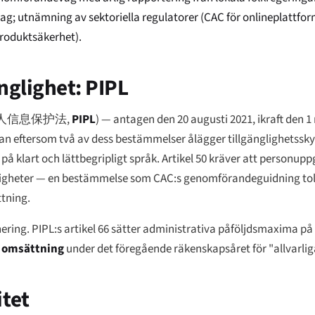
utnämning av sektoriella regulatorer (CAC för onlineplattform
roduktsäkerhet).
nglighet: PIPL
人信息保护法
,
PIPL
) — antagen den 20 augusti 2021, ikraft den 
tan eftersom två av dess bestämmelser ålägger tillgänglighetssky
s på klart och lättbegripligt språk. Artikel 50 kräver att personup
ttigheter — en bestämmelse som CAC:s genomförandeguidning tol
tning.
ring. PIPL:s artikel 66 sätter administrativa påföljdsmaxima på
a omsättning
under det föregående räkenskapsåret för "allvarlig
tet