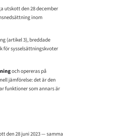
ga utskott den 28 december
ionsnedsättning inom
ng (artikel 3), breddade
rk för sysselsättningskvoter
tning
och opereras på
onell jämförelse: det är den
rar funktioner som annars är
ott den 28 juni 2023 — samma