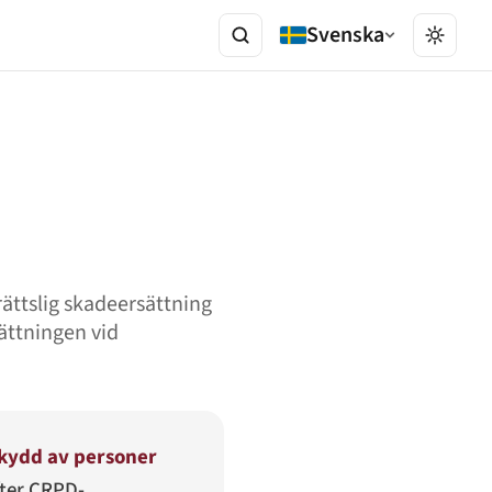
Svenska
rättslig skadeersättning
sättningen vid
kydd av personer
fter CRPD-