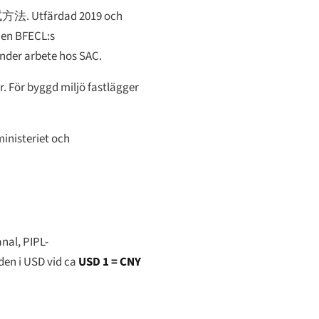
试方法
. Utfärdad 2019 och
men BFECL:s
nder arbete hos SAC.
. För byggd miljö fastlägger
inisteriet och
nal, PIPL-
den i USD vid ca
USD 1 = CNY