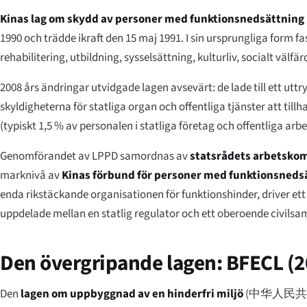
Kinas lag om skydd av personer med funktionsnedsättning
1990 och trädde ikraft den 15 maj 1991. I sin ursprungliga form f
rehabilitering, utbildning, sysselsättning, kulturliv, socialt välfär
2008 års ändringar utvidgade lagen avsevärt: de lade till ett utt
skyldigheterna för statliga organ och offentliga tjänster att til
(typiskt 1,5 % av personalen i statliga företag och offentliga a
Genomförandet av LPPD samordnas av
statsrådets arbetsko
marknivå av
Kinas förbund för personer med funktionsneds
enda rikstäckande organisationen för funktionshinder, driver ett
uppdelade mellan en statlig regulator och ett oberoende civilsa
Den övergripande lagen: BFECL (2
Den
lagen om uppbyggnad av en hinderfri miljö
(
中华人民共