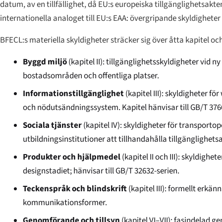
datum, av en tillfällighet, då EU:s europeiska tillgänglighetsakten
internationella analoget till EU:s EAA: övergripande skyldigheter 
BFECL:s materiella skyldigheter sträcker sig över åtta kapitel och
Byggd miljö
(kapitel II): tillgänglighetsskyldigheter vid 
bostadsområden och offentliga platser.
Informationstillgänglighet
(kapitel III): skyldigheter f
och nödutsändningssystem. Kapitel hänvisar till GB/T 376
Sociala tjänster
(kapitel IV): skyldigheter för transporto
utbildningsinstitutioner att tillhandahålla tillgänglighe
Produkter och hjälpmedel
(kapitel II och III): skyldigh
designstadiet; hänvisar till GB/T 32632-serien.
Teckenspråk och blindskrift
(kapitel III): formellt erkä
kommunikationsformer.
Genomförande och tillsyn
(kapitel VI–VII): fasindelad 