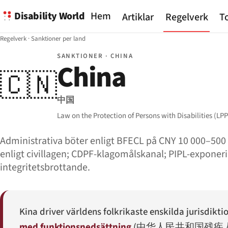
Disability World
Hem
Artiklar
Regelverk
To
Regelverk
·
Sanktioner per land
SANKTIONER · CHINA
China
🇨🇳
中国
Law on the Protection of Persons with Disabilities (LPP
Administrativa böter enligt BFECL på CNY 10 000–500 0
enligt civillagen; CDPF-klagomålskanal; PIPL-exponeri
integritetsbrottande.
Kina driver världens folkrikaste enskilda jurisdik
med funktionsnedsättning
(
中华人民共和国残疾