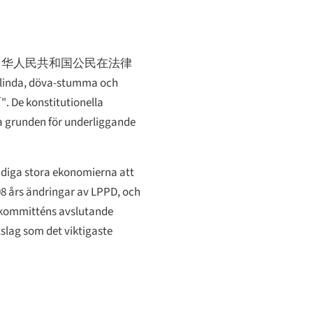
中华人民共和国公民在法律
 "blinda, döva-stumma och
"
. De konstitutionella
lla grunden för underliggande
idiga stora ekonomierna att
008 års ändringar av LPPD, och
-kommitténs avslutande
slag som det viktigaste