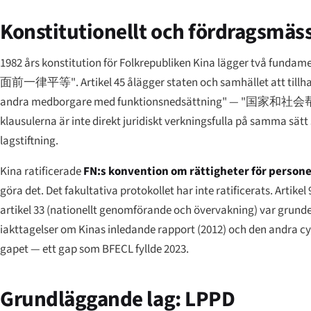
Konstitutionellt och fördragsmä
1982 års konstitution för Folkrepubliken Kina lägger två fundamen
面前一律平等"
. Artikel 45 ålägger staten och samhället att ti
andra medborgare med funktionsnedsättning" —
"国家和社会
klausulerna är inte direkt juridiskt verkningsfulla på samma sät
lagstiftning.
Kina ratificerade
FN:s konvention om rättigheter för person
göra det. Det fakultativa protokollet har inte ratificerats. Artik
artikel 33 (nationellt genomförande och övervakning) var gru
iakttagelser om Kinas inledande rapport (2012) och den andra cy
gapet — ett gap som BFECL fyllde 2023.
Grundläggande lag: LPPD