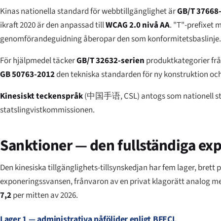
Kinas nationella standard för webbtillgänglighet är
GB/T 37668
ikraft 2020 är den anpassad till
WCAG 2.0 nivå AA
. "T"-prefixet
genomförandeguidning åberopar den som konformitetsbaslinje. En
För hjälpmedel täcker
GB/T 32632-serien
produktkategorier frå
GB 50763-2012
den tekniska standarden för ny konstruktion och
Kinesiskt teckenspråk
(
中国手语
, CSL) antogs som nationell 
statslingvistkommissionen.
Sanktioner — den fullständiga ex
Den kinesiska tillgänglighets-tillsynskedjan har fem lager, bre
exponeringssvansen, frånvaron av en privat klagorätt analog med 
7,2
per mitten av 2026.
Lager 1 — administrativa påföljder enligt BFECL