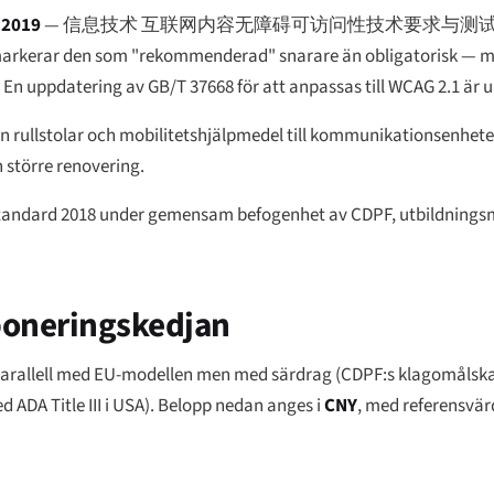
-2019
—
信息技术 互联网内容无障碍可访问性技术要求与测
 markerar den som "rekommenderad" snarare än obligatorisk — 
 uppdatering av GB/T 37668 för att anpassas till WCAG 2.1 är u
n rullstolar och mobilitetshjälpmedel till kommunikationsenheter
 större renovering.
standard 2018 under gemensam befogenhet av CDPF, utbildningsm
poneringskedjan
tt parallell med EU-modellen men med särdrag (CDPF:s klagomålska
ADA Title III i USA). Belopp nedan anges i
CNY
, med referensvär