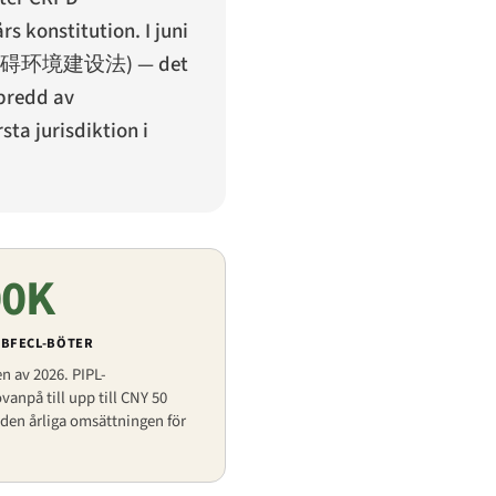
s konstitution. I juni
碍环境建设法
) — det
 bredd av
ta jurisdiktion i
00K
 BFECL-BÖTER
n av 2026. PIPL-
anpå till upp till CNY 50
 den årliga omsättningen för
.