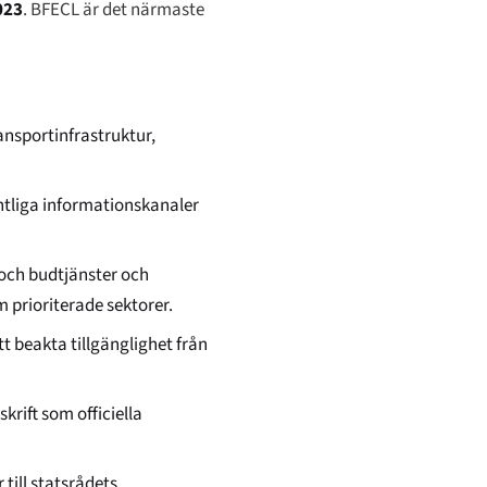
023
. BFECL är det närmaste
ransportinfrastruktur,
entliga informationskanaler
- och budtjänster och
 prioriterade sektorer.
tt beakta tillgänglighet från
skrift som officiella
till statsrådets