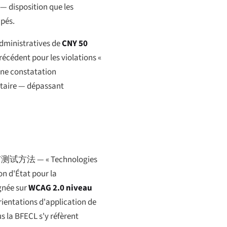
— disposition que les
apés.
 administratives de
CNY 50
récédent pour les violations «
 une constatation
ntaire — dépassant
与测试方法
— « Technologies
on d'État pour la
ignée sur
WCAG 2.0 niveau
rientations d'application de
s la BFECL s'y réfèrent