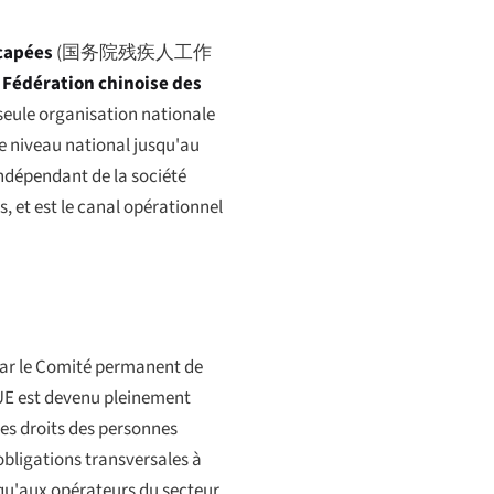
icapées
(
国务院残疾人工作
a
Fédération chinoise des
 seule organisation nationale
le niveau national jusqu'au
indépendant de la société
s, et est le canal opérationnel
par le Comité permanent de
l'UE est devenu pleinement
 des droits des personnes
obligations transversales à
c qu'aux opérateurs du secteur