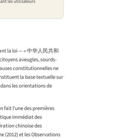
ant les utilisateurs
ant la loi —
« 中华人民共和
 « citoyens aveugles, sourds-
lauses constitutionnelles ne
stituent la base textuelle sur
 dans les orientations de
en fait l'une des premières
olitique immédiat des
ération chinoise des
e (2012) et les Observations