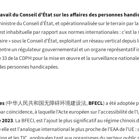
avail du Conseil d'État sur les affaires des personnes hand
inistre du Conseil d'État, et opérationnalisée sur le terrain par l
est inhabituelle par rapport aux normes internationales : c'est la
 » sous le Conseil d'État, exploitant un réseau vertical depuis 
s entre un régulateur gouvernemental et un organe représentatif 
le 33 de la CDPH pour la mise en œuvre et la surveillance nationale
s des personnes handicapées.
es
(
中华人民共和国无障碍环境建设法
,
BFECL
) a été adoptée 
ar coïncidence, à laquelle l'Acte européen sur l'accessibilité de 
e 2023
. La BFECL est l'ajout le plus significatif au régime chinois
e est l'analogue international le plus proche de l'EAA de l'UE : 
mation et les TIC, appliquées tant aux organismes du secteur publi