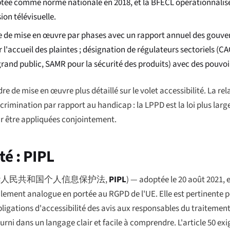
tée comme norme nationale en 2018, et la BFECL opérationnalise 
ion télévisuelle.
voie de mise en œuvre par phases avec un rapport annuel des gou
r l'accueil des plaintes ; désignation de régulateurs sectoriels (C
grand public, SAMR pour la sécurité des produits) avec des pouvoi
de mise en œuvre plus détaillé sur le volet accessibilité. La re
scrimination par rapport au handicap : la LPPD est la loi plus large 
our être appliquées conjointement.
té : PIPL
华人民共和国个人信息保护法
,
PIPL
) — adoptée le 20 août 2021, 
alement analogue en portée au RGPD de l'UE. Elle est pertinente 
bligations d'accessibilité des avis aux responsables du traitemen
 fourni dans un langage clair et facile à comprendre. L'article 50 e