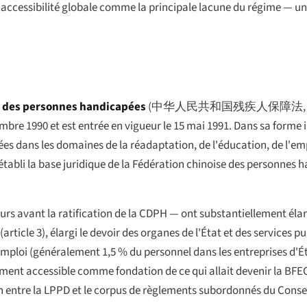
 d'accessibilité globale comme la principale lacune du régime — u
on des personnes handicapées
(
中华人民共和国残疾人保障法
e 1990 et est entrée en vigueur le 15 mai 1991. Dans sa forme init
s dans les domaines de la réadaptation, de l'éducation, de l'emplo
 établi la base juridique de la Fédération chinoise des personnes 
s avant la ratification de la CDPH — ont substantiellement élargi 
article 3), élargi le devoir des organes de l'État et des services p
d'emploi (généralement 1,5 % du personnel dans les entreprises d'É
nnement accessible comme fondation de ce qui allait devenir la B
ion entre la LPPD et le corpus de règlements subordonnés du Conse