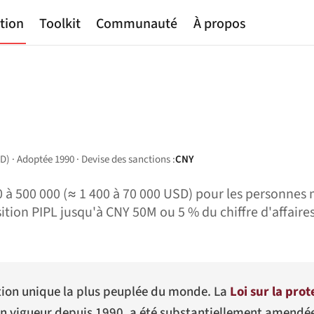
tion
Toolkit
Communauté
À propos
D) · Adoptée 1990 · Devise des sanctions :
CNY
 à 500 000 (≈ 1 400 à 70 000 USD) pour les personne
osition PIPL jusqu'à CNY 50M ou 5 % du chiffre d'affaire
iction unique la plus peuplée du monde. La
Loi sur la pro
 en vigueur depuis 1990, a été substantiellement amendée 