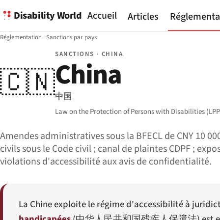
Disability World
Accueil
Articles
Réglementa
Réglementation
·
Sanctions par pays
SANCTIONS · CHINA
China
🇨🇳
中国
Law on the Protection of Persons with Disabilities (LPP
Amendes administratives sous la BFECL de CNY 10 000
civils sous le Code civil ; canal de plaintes CDPF ; exp
violations d'accessibilité aux avis de confidentialité.
La Chine exploite le régime d'accessibilité à jurid
handicapées
(
中华人民共和国残疾人保障法
) est