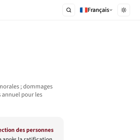
Français
s morales ; dommages
s annuel pour les
tection des personnes
après la ratification