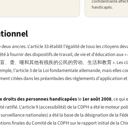
confidentialité affect
handicapés.
ntionnel
eux ancres. L'article 33 établit l'égalité de tous les citoyens dev
ociété à fournir des dispositifs de travail, de vie et d'éducation aux
排盲、聋、哑和其他有残疾的公民的劳动、生活和教育 »
. Les c
emple, l'article 3 de la Loi fondamentale allemande, mais elles con
rement citées dans les préambules des règlements d'application et
ux droits des personnes handicapées
le
1er août 2008
, ce qui 
té ratifié. L'article 9 (accessibilité) de la CDPH a été le moteur p
surveillance nationales) a été la base de la désignation de la Féd
ns finales du Comité de la CDPH sur le rapport initial de la Chin