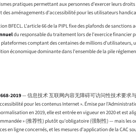
smes pratiques permettant aux personnes d'exercer leurs droits 
t des aménagements d'accessibilité pour les utilisateurs handic
tion BFECL. L'article 66 de la PIPL fixe des plafonds de sanctions
annuel
du responsable du traitement lors de l'exercice financier p
les plateformes comptant des centaines de millions d'utilisateurs,
position économique dominante dans l'ensemble de la pile régleme
7668-2019
—
信息技术 互联网内容无障碍可访问性技术要求
essibilité pour les contenus Internet ». Émise par l'Administrati
rmalisation en 2019, elle est entrée en vigueur en 2020 et est al
commandée » (
推荐性
) plutôt qu'obligatoire (
强制性
) — mais les o
ces en ligne concernés, et les mesures d'application de la CAC sou