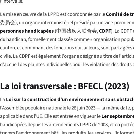
l'intervalle.
La mise en œuvre de la LPPD est coordonnée par le
Comité de tr
委员会
), un organe interministériel présidé par un vice-premier m
personnes handicapées
(
中国残疾人联合会
,
CDPF
). La CDPF 
du handicap, formellement classée comme « organisation populaire
canton, et combinant des fonctions qui, ailleurs, sont partagée
civile. La CDPF est également l'organe désigné au titre de l'artic
d'accueil des plaintes individuelles pour les violations des droit
La loi transversale : BFECL (2023)
La
Loi sur la construction d'un environnement sans obstacl
l'Assemblée populaire nationale le 28 juin 2023 — la même date, p
applicable dans l'UE. Elle est entrée en vigueur le
1er septembr
handicapées depuis les amendements LPPD de 2008, et en portée ell
travers l'environnement bâti, les produits, les services, l'infor